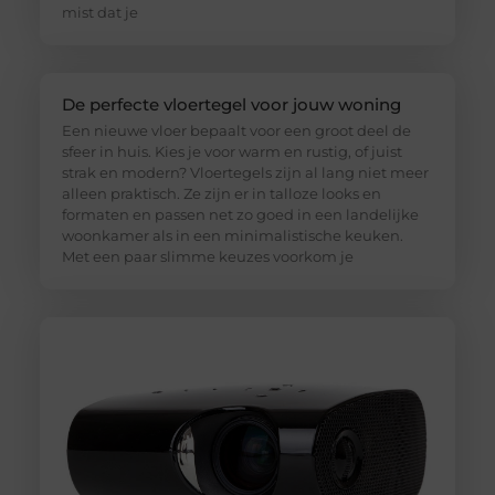
mist dat je
De perfecte vloertegel voor jouw woning
Een nieuwe vloer bepaalt voor een groot deel de
sfeer in huis. Kies je voor warm en rustig, of juist
strak en modern? Vloertegels zijn al lang niet meer
alleen praktisch. Ze zijn er in talloze looks en
formaten en passen net zo goed in een landelijke
woonkamer als in een minimalistische keuken.
Met een paar slimme keuzes voorkom je