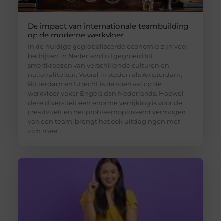
De impact van internationale teambuilding
op de moderne werkvloer
In de huidige geglobaliseerde economie zijn veel
bedrijven in Nederland uitgegroeid tot
smeltkroezen van verschillende culturen en
nationaliteiten. Vooral in steden als Amsterdam,
Rotterdam en Utrecht is de voertaal op de
werkvloer vaker Engels dan Nederlands. Hoewel
deze diversiteit een enorme verrijking is voor de
creativiteit en het probleemoplossend vermogen
van een team, brengt het ook uitdagingen met
zich mee