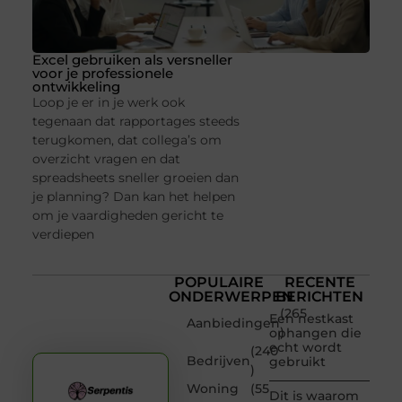
Excel gebruiken als versneller
voor je professionele
ontwikkeling
Loop je er in je werk ook
tegenaan dat rapportages steeds
terugkomen, dat collega’s om
overzicht vragen en dat
spreadsheets sneller groeien dan
je planning? Dan kan het helpen
om je vaardigheden gericht te
verdiepen
POPULAIRE
RECENTE
ONDERWERPEN
BERICHTEN
(265
Een nestkast
Aanbiedingen
)
ophangen die
echt wordt
(240
Bedrijven
gebruikt
)
Woning
(55
Dit is waarom