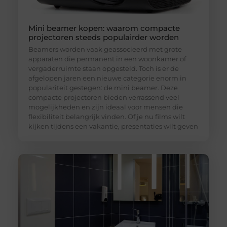
Mini beamer kopen: waarom compacte
projectoren steeds populairder worden
Beamers worden vaak geassocieerd met grote
apparaten die permanent in een woonkamer of
vergaderruimte staan opgesteld. Toch is er de
afgelopen jaren een nieuwe categorie enorm in
populariteit gestegen: de mini beamer. Deze
compacte projectoren bieden verrassend veel
mogelijkheden en zijn ideaal voor mensen die
flexibiliteit belangrijk vinden. Of je nu films wilt
kijken tijdens een vakantie, presentaties wilt geven