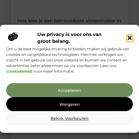
Hoe kies je een betrouwbare slotenmaker in
Delft?
Een betrouwbare slotenmaker vinden begint bij de
Uw privacy is voor ons van
juiste signalen Een slotenmaker bel je zelden op
groot belang.
een rustig moment. Je staat buiten, je slot is kapot
Om u de best mogelijke ervaring te bieden, maken wij gebruik van
of je bent net ingebroken. Precies op zulke
cookies en vergelijkbare technologieën. Hiermee verkrijgen we
momenten is het lastig om goed te beoordelen wie
inzicht in het gebruik van onze website en kunnen we content en
je voor je hebt. Toch is een betrouwbare
advertenties beter afstemmen op uw voorkeuren. Lees ons
slotenmaker in Delft geen zeldzaamheid, als je
[
cookiebeleid
] voor meer informatie.
weet waar je
Accepteren
Weigeren
Bekijk Voorkeuren