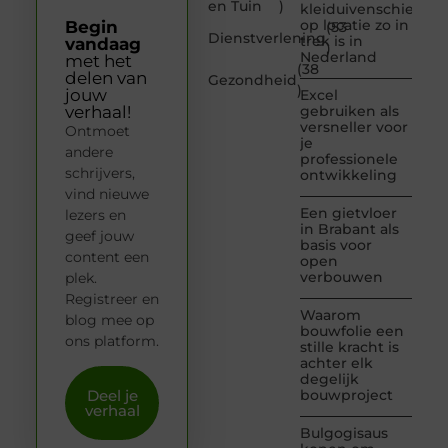
en Tuin
)
kleiduivenschieten
op locatie zo in
Begin
(53
Dienstverlening
trek is in
vandaag
)
Nederland
met het
(38
delen van
Gezondheid
)
jouw
Excel
verhaal!
gebruiken als
versneller voor
Ontmoet
je
andere
professionele
schrijvers,
ontwikkeling
vind nieuwe
Een gietvloer
lezers en
in Brabant als
geef jouw
basis voor
content een
open
verbouwen
plek.
Registreer en
Waarom
blog mee op
bouwfolie een
ons platform.
stille kracht is
achter elk
degelijk
Deel je
bouwproject
verhaal
Bulgogisaus