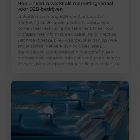
Hoe LinkedIn werkt als marketingkanaal
voor B2B-bedrijven
LinkedIn marketing B2B werkt anders dan
marketing op elk ander platform. Gebruikers
komen hier niet voor entertainment, maar voor
professionele informatie en zakelijke connecties.
Dat maakt het publiek waardevoller dan op welk
ander sociaal netwerk dan ook. Beslissers,
managers en specialisten zijn hier actief in een
professionele mindset. Wie dat begrijpt en daarop
inspeelt, bereikt zijn doelgroep effectiever dan via