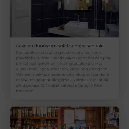
Luxe en duurzaam solid surface sanitair
Een badkamer is allang niet meer alleen een
praktische ruimte. Steeds vaker wordt het een plek
om tot rust te komen, met materialen die niet
alleen mooi ogen, maar ook jarenlang meegaan.
Wie een strakke, moderne uitstraling wil zonder in
te leveren op gebruiksgemak, komt al snel uit bij
solid surface. Dit materiaal ziet u terug in luxe
hotels en