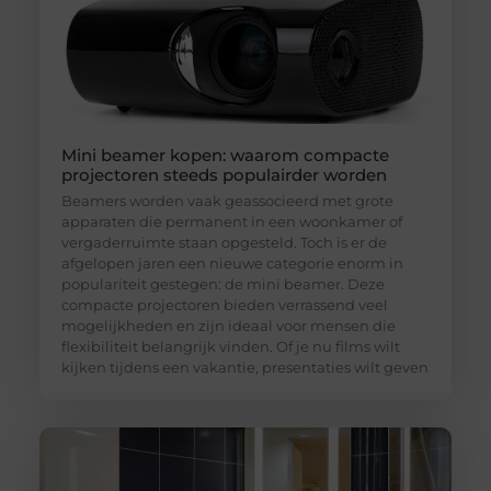
Mini beamer kopen: waarom compacte
projectoren steeds populairder worden
Beamers worden vaak geassocieerd met grote
apparaten die permanent in een woonkamer of
vergaderruimte staan opgesteld. Toch is er de
afgelopen jaren een nieuwe categorie enorm in
populariteit gestegen: de mini beamer. Deze
compacte projectoren bieden verrassend veel
mogelijkheden en zijn ideaal voor mensen die
flexibiliteit belangrijk vinden. Of je nu films wilt
kijken tijdens een vakantie, presentaties wilt geven