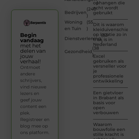
)
ophangen die
echt wordt
(240
Bedrijven
gebruikt
)
Woning
(55
Dit is waarom
en Tuin
)
kleiduivenschieten
op locatie zo in
Begin
(53
Dienstverlening
trek is in
vandaag
)
Nederland
met het
(38
delen van
Gezondheid
)
jouw
Excel
verhaal!
gebruiken als
versneller voor
Ontmoet
je
andere
professionele
schrijvers,
ontwikkeling
vind nieuwe
Een gietvloer
lezers en
in Brabant als
geef jouw
basis voor
content een
open
verbouwen
plek.
Registreer en
Waarom
blog mee op
bouwfolie een
ons platform.
stille kracht is