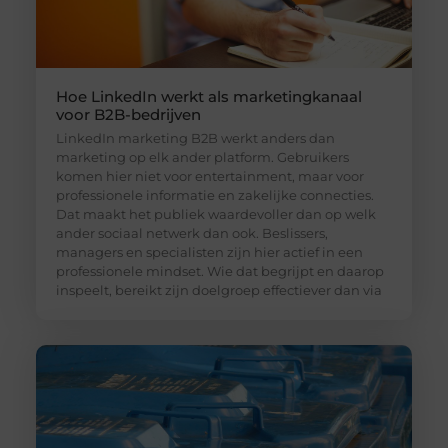
Hoe LinkedIn werkt als marketingkanaal
voor B2B-bedrijven
LinkedIn marketing B2B werkt anders dan
marketing op elk ander platform. Gebruikers
komen hier niet voor entertainment, maar voor
professionele informatie en zakelijke connecties.
Dat maakt het publiek waardevoller dan op welk
ander sociaal netwerk dan ook. Beslissers,
managers en specialisten zijn hier actief in een
professionele mindset. Wie dat begrijpt en daarop
inspeelt, bereikt zijn doelgroep effectiever dan via