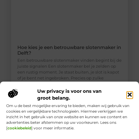
Hoe kies je een betrouwbare slotenmaker in
Delft?
Een betrouwbare slotenmaker vinden begint bij de
juiste signalen Een slotenmaker bel je zelden op
een rustig moment. Je staat buiten, je slot is kapot
of je bent net ingebroken. Precies op zulke
momenten is het lastig om goed te beoordelen wie
je voor je hebt. Toch is een betrouwbare
Uw privacy is voor ons van
slotenmaker in Delft geen zeldzaamheid, als je
groot belang.
weet waar je
Om u de best mogelijke ervaring te bieden, maken wij gebruik van
cookies en vergelijkbare technologieën. Hiermee verkrijgen we
inzicht in het gebruik van onze website en kunnen we content en
advertenties beter afstemmen op uw voorkeuren. Lees ons
[
cookiebeleid
] voor meer informatie.