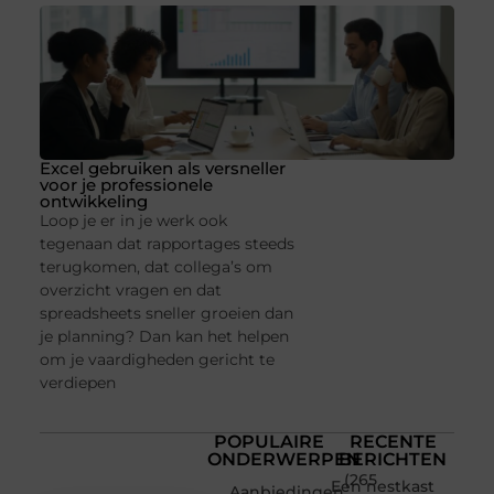
Excel gebruiken als versneller
voor je professionele
ontwikkeling
Loop je er in je werk ook
tegenaan dat rapportages steeds
terugkomen, dat collega’s om
overzicht vragen en dat
spreadsheets sneller groeien dan
je planning? Dan kan het helpen
om je vaardigheden gericht te
verdiepen
POPULAIRE
RECENTE
ONDERWERPEN
BERICHTEN
(265
Een nestkast
Aanbiedingen