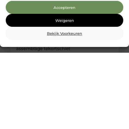
Accepteren
Weigeren
Bekijk Voorkeuren
Kabelboom op maat: wanneer standaard
assemblage tekortschiet
Je merkt het tijdens montage meteen: een
kabelassemblage moet niet alleen elektrisch
kloppen, maar ook logisch vallen in je behuizing.
Als je nog moet duwen, draaien en improviseren,
kost dat tijd en levert het gedoe op. Met een
kabelboom op maat zijn routing, lengtes en
aftakkingen vooraf zo uitgewerkt dat de bundel
rustig ligt en uitkomt waar jij ’m