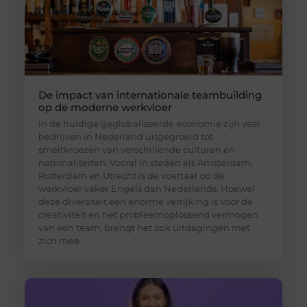
De impact van internationale teambuilding
op de moderne werkvloer
In de huidige geglobaliseerde economie zijn veel
bedrijven in Nederland uitgegroeid tot
smeltkroezen van verschillende culturen en
nationaliteiten. Vooral in steden als Amsterdam,
Rotterdam en Utrecht is de voertaal op de
werkvloer vaker Engels dan Nederlands. Hoewel
deze diversiteit een enorme verrijking is voor de
creativiteit en het probleemoplossend vermogen
van een team, brengt het ook uitdagingen met
zich mee