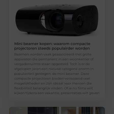
Mini beamer kopen: waarom compacte
projectoren steeds populairder worden
Beamers worden vaak geassocieerd met grote
apparaten die permanent in een woonkamer of
vergaderruimte staan opgesteld. Toch is er de
afgelopen jaren een nieuwe categorie enorm in
populariteit gestegen: de mini beamer. Deze
compacte projectoren bieden verrassend veel
mogelijkheden en zijn ideaal voor mensen die
flexibiliteit belangrijk vinden. Of je nu films wilt
kijken tijdens een vakantie, presentaties wilt geven