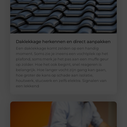
Daklekkage herkennen en direct aanpakken
Een daklekkage komt zelden op een handig
moment. Soms zie je ineens een vochtplek op het
plafond, soms merk je het pas aan een muffe geur
op zolder. Hoe het ook begint, snel reageren is
belangrijk. Hoe langer vocht zijn gang kan gaan,
hoe groter de kans op schade aan isolatie,
houtwerk, stucwerk en zelfs elektra. Signalen van
een lekkend