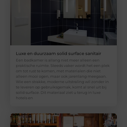
Luxe en duurzaam solid surface sanitair
Een badkamer is allang niet meer alleen een
praktische ruimte. Steeds vaker wordt het een plek
om tot rust te komen, met materialen die niet
alleen mooi ogen, maar ook jarenlang meegaan.
Wie een strakke, moderne uitstraling wil zonder in
te leveren op gebruiksgemak, komt al snel uit bij
solid surface. Dit materiaal ziet u terug in luxe
hotels en