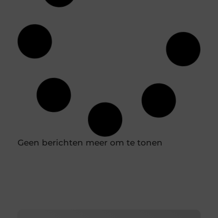
Hoe diepvriesetiketten helpen bij
houdbaarheidsregistratie
In een professionele keuken is een nauwkeurige
houdbaarheidsregistratie essentieel om
voedselveiligheid te waarborgen en verspilling te
voorkomen. Diepvriesetiketten spelen hierin een
belangrijke rol, omdat je hiermee eenvoudig
vastlegt wanneer producten zijn ingevroren en tot
wanneer ze gebruikt kunnen worden. Door
diepvriesetiketten consequent te gebruiken,
voorkom je verwarring en houd je controle over je
voorraad. In combinatie met een labelprinter kun