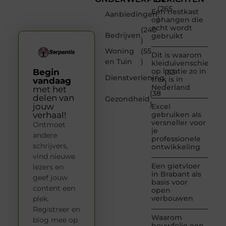
(265
Een nestkast
Aanbiedingen
)
ophangen die
echt wordt
(240
Bedrijven
gebruikt
)
Woning
(55
Dit is waarom
en Tuin
)
kleiduivenschieten
op locatie zo in
Begin
(53
Dienstverlening
trek is in
vandaag
)
Nederland
met het
(38
delen van
Gezondheid
)
jouw
Excel
verhaal!
gebruiken als
versneller voor
Ontmoet
je
andere
professionele
schrijvers,
ontwikkeling
vind nieuwe
Een gietvloer
lezers en
in Brabant als
geef jouw
basis voor
content een
open
verbouwen
plek.
Registreer en
Waarom
blog mee op
bouwfolie een