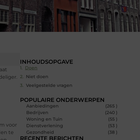
INHOUDSOPGAVE
Doen
aat
Niet doen
eliger.
Veelgestelde vragen
POPULAIRE ONDERWERPEN
Aanbiedingen
(265 )
Bedrijven
(240 )
Woning en Tuin
(55 )
om voor
Dienstverlening
(53 )
den te
Gezondheid
(38 )
RECENTE BERICHTEN
een