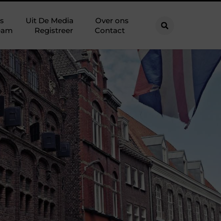
s
Uit De Media
Over ons
eam
Registreer
Contact