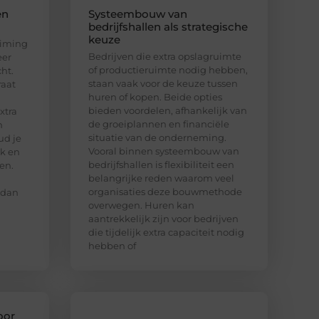
en
Systeembouw van
bedrijfshallen als strategische
keuze
uiming
Bedrijven die extra opslagruimte
eer
of productieruimte nodig hebben,
ht.
staan vaak voor de keuze tussen
raat
huren of kopen. Beide opties
bieden voordelen, afhankelijk van
xtra
de groeiplannen en financiële
n
situatie van de onderneming.
ud je
Vooral binnen systeembouw van
jk en
bedrijfshallen is flexibiliteit een
en.
belangrijke reden waarom veel
organisaties deze bouwmethode
 dan
overwegen. Huren kan
aantrekkelijk zijn voor bedrijven
die tijdelijk extra capaciteit nodig
hebben of
oor