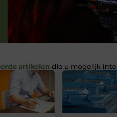
erde artikelen
die u mogelijk int