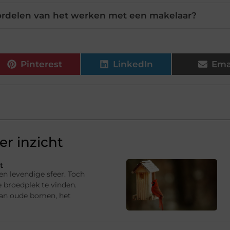
ordelen van het werken met een makelaar?
Pinterest
LinkedIn
Ema
r inzicht
t
en levendige sfeer. Toch
e broedplek te vinden.
van oude bomen, het