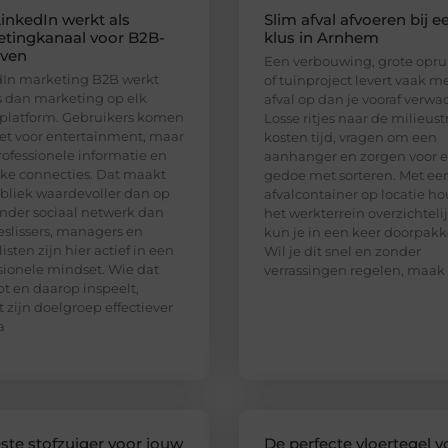
inkedIn werkt als
Slim afval afvoeren bij e
tingkanaal voor B2B-
klus in Arnhem
jven
Een verbouwing, grote opr
In marketing B2B werkt
of tuinproject levert vaak m
 dan marketing op elk
afval op dan je vooraf verwac
platform. Gebruikers komen
Losse ritjes naar de milieust
iet voor entertainment, maar
kosten tijd, vragen om een
rofessionele informatie en
aanhanger en zorgen voor e
jke connecties. Dat maakt
gedoe met sorteren. Met ee
bliek waardevoller dan op
afvalcontainer op locatie ho
nder sociaal netwerk dan
het werkterrein overzichteli
eslissers, managers en
kun je in een keer doorpakk
isten zijn hier actief in een
Wil je dit snel en zonder
sionele mindset. Wie dat
verrassingen regelen, maak
pt en daarop inspeelt,
t zijn doelgroep effectiever
a
ste stofzuiger voor jouw
De perfecte vloertegel v