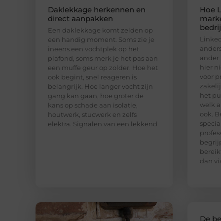
Daklekkage herkennen en
Hoe L
direct aanpakken
marke
bedri
Een daklekkage komt zelden op
Linked
een handig moment. Soms zie je
anders
ineens een vochtplek op het
ander 
plafond, soms merk je het pas aan
hier n
een muffe geur op zolder. Hoe het
voor p
ook begint, snel reageren is
zakeli
belangrijk. Hoe langer vocht zijn
het pu
gang kan gaan, hoe groter de
welk a
kans op schade aan isolatie,
ook. B
houtwerk, stucwerk en zelfs
special
elektra. Signalen van een lekkend
profes
begrij
bereik
dan vi
De be