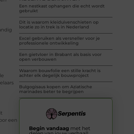
Een nestkast ophangen die echt wordt
gebruikt
Dit is waarom kleiduivenschieten op
locatie zo in trek is in Nederland
andig
Excel gebruiken als versneller voor je
professionele ontwikkeling
Een gietvloer in Brabant als basis voor
open verbouwen
Waarom bouwfolie een stille kracht is
de
achter elk degelijk bouwproject
elaars
Bulgogisaus kopen om Aziatische
marinades beter te begrijpen
it
voor een
Begin vandaag
met het
delen van jouw verhaal!