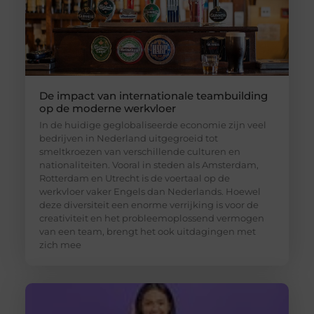
De impact van internationale teambuilding
op de moderne werkvloer
In de huidige geglobaliseerde economie zijn veel
bedrijven in Nederland uitgegroeid tot
smeltkroezen van verschillende culturen en
nationaliteiten. Vooral in steden als Amsterdam,
Rotterdam en Utrecht is de voertaal op de
werkvloer vaker Engels dan Nederlands. Hoewel
deze diversiteit een enorme verrijking is voor de
creativiteit en het probleemoplossend vermogen
van een team, brengt het ook uitdagingen met
zich mee