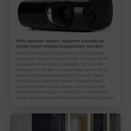
Mini beamer kopen: waarom compacte
projectoren steeds populairder worden
Beamers worden vaak geassocieerd met grote
apparaten die permanent in een woonkamer of
vergaderruimte staan opgesteld. Toch is er de
afgelopen jaren een nieuwe categorie enorm in
populariteit gestegen: de mini beamer. Deze
compacte projectoren bieden verrassend veel
mogelijkheden en zijn ideaal voor mensen die
flexibiliteit belangrijk vinden. Of je nu films wilt
kijken tijdens een vakantie, presentaties wilt geven