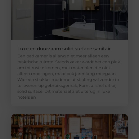
Luxe en duurzaam solid surface sanitair
Een badkamer is allang niet meer alleen een
praktische ruimte. Steeds vaker wordt het een plek
om tot rust te komen, met materialen die niet
alleen mooi ogen, maar ook jarenlang meegaan.
Wie een strakke, moderne uitstraling wil zonder in
te leveren op gebruiksgemak, komt al snel uit bij
solid surface. Dit materiaal ziet u terug in luxe
hotels en