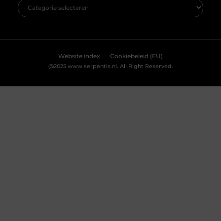
Accepteren
Weigeren
Bekijk Voorkeuren
Kabelboom op maat: wanneer standaard
assemblage tekortschiet
Je merkt het tijdens montage meteen: een
kabelassemblage moet niet alleen elektrisch
kloppen, maar ook logisch vallen in je behuizing.
Als je nog moet duwen, draaien en improviseren,
kost dat tijd en levert het gedoe op. Met een
kabelboom op maat zijn routing, lengtes en
aftakkingen vooraf zo uitgewerkt dat de bundel
rustig ligt en uitkomt waar jij ’m