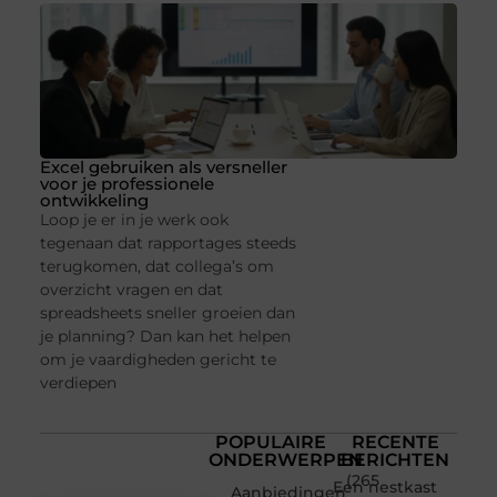
Excel gebruiken als versneller
voor je professionele
ontwikkeling
Loop je er in je werk ook
tegenaan dat rapportages steeds
terugkomen, dat collega’s om
overzicht vragen en dat
spreadsheets sneller groeien dan
je planning? Dan kan het helpen
om je vaardigheden gericht te
verdiepen
POPULAIRE
RECENTE
ONDERWERPEN
BERICHTEN
(265
Een nestkast
Aanbiedingen