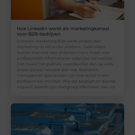
Hoe LinkedIn werkt als marketingkanaal
voor B2B-bedrijven
LinkedIn marketing B2B werkt anders dan
marketing op elk ander platform. Gebruikers
komen hier niet voor entertainment, maar voor
professionele informatie en zakelijke connecties.
Dat maakt het publiek waardevoller dan op welk
ander sociaal netwerk dan ook. Beslissers,
managers en specialisten zijn hier actief in een
professionele mindset. Wie dat begrijpt en daarop
inspeelt, bereikt zijn doelgroep effectiever dan via