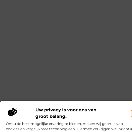
Kies je Salesforce Experience Cloud partner
op governance, niet op demo
Je wilt dat je portal niet alleen goed oogt in een
demo, maar ook rustig blijft draaien als er na
livegang van alles verandert. Nieuwe wensen, extra
gebruikersgroepen, integraties, vragen over
security: dat komt altijd. Governance helpt vooral
doordat je het werk rondom besluiten en
wijzigingen strak organiseert. Je legt vooraf vast
wie beslist, wie test en wie het overzicht