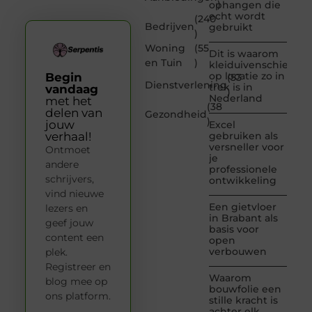
)
ophangen die
echt wordt
(240
Bedrijven
gebruikt
)
Woning
(55
Dit is waarom
en Tuin
)
kleiduivenschieten
op locatie zo in
Begin
(53
Dienstverlening
trek is in
vandaag
)
Nederland
met het
(38
delen van
Gezondheid
)
jouw
Excel
verhaal!
gebruiken als
versneller voor
Ontmoet
je
andere
professionele
schrijvers,
ontwikkeling
vind nieuwe
Een gietvloer
lezers en
in Brabant als
geef jouw
basis voor
content een
open
verbouwen
plek.
Registreer en
Waarom
blog mee op
bouwfolie een
ons platform.
stille kracht is
achter elk