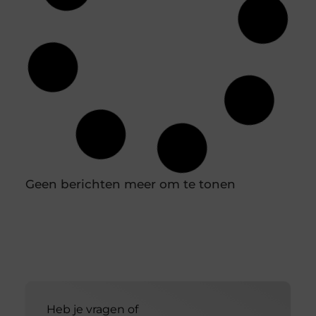
Hoe diepvriesetiketten helpen bij
houdbaarheidsregistratie
In een professionele keuken is een nauwkeurige
houdbaarheidsregistratie essentieel om
voedselveiligheid te waarborgen en verspilling te
voorkomen. Diepvriesetiketten spelen hierin een
belangrijke rol, omdat je hiermee eenvoudig
vastlegt wanneer producten zijn ingevroren en tot
wanneer ze gebruikt kunnen worden. Door
diepvriesetiketten consequent te gebruiken,
voorkom je verwarring en houd je controle over je
voorraad. In combinatie met een labelprinter kun