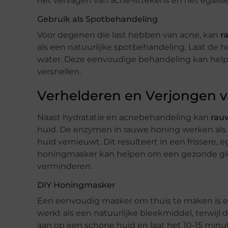
het vervagen van acne-littekens en het egalise
Gebruik als Spotbehandeling
Voor degenen die last hebben van acne, kan
r
als een natuurlijke spotbehandeling. Laat de 
water. Deze eenvoudige behandeling kan help
versnellen.
Verhelderen en Verjongen 
Naast hydratatie en acnebehandeling kan
rau
huid. De enzymen in rauwe honing werken als ee
huid vernieuwt. Dit resulteert in een frissere,
honingmasker kan helpen om een gezonde gl
verminderen.
DIY Honingmasker
Een eenvoudig masker om thuis te maken is 
werkt als een natuurlijke bleekmiddel, terwij
aan op een schone huid en laat het 10-15 minut