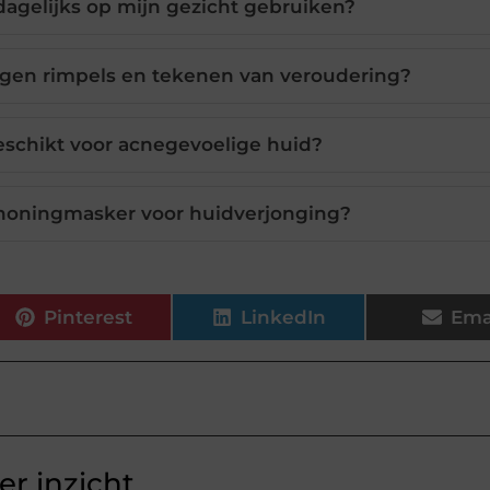
agelijks op mijn gezicht gebruiken?
egen rimpels en tekenen van veroudering?
eschikt voor acnegevoelige huid?
 honingmasker voor huidverjonging?
Pinterest
LinkedIn
Ema
r inzicht