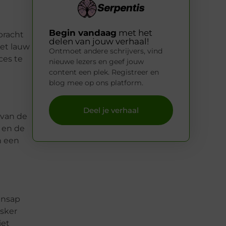
Begin vandaag
met het
bracht
delen van jouw verhaal!
met lauw
Ontmoet andere schrijvers, vind
ces te
nieuwe lezers en geef jouw
content een plek. Registreer en
blog mee op ons platform.
Deel je verhaal
 van de
t en de
n een
ensap
asker
iet