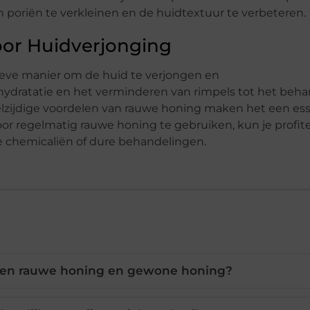
 poriën te verkleinen en de huidtextuur te verbeteren.
oor Huidverjonging
tieve manier om de huid te verjongen en
 hydratatie en het verminderen van rimpels tot het beh
elzijdige voordelen van rauwe honing maken het een ess
or regelmatig rauwe honing te gebruiken, kun je profit
e chemicaliën of dure behandelingen.
ussen rauwe honing en gewone honing?