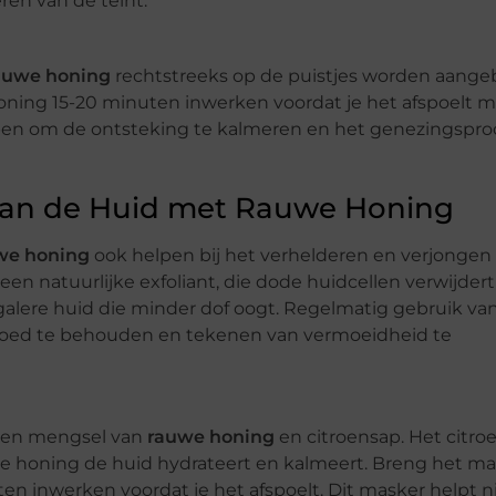
ren van de teint.
auwe honing
rechtstreeks op de puistjes worden aange
honing 15-20 minuten inwerken voordat je het afspoelt 
en om de ontsteking te kalmeren en het genezingspro
van de Huid met Rauwe Honing
we honing
ook helpen bij het verhelderen en verjongen
n natuurlijke exfoliant, die dode huidcellen verwijder
 egalere huid die minder dof oogt. Regelmatig gebruik va
oed te behouden en tekenen van vermoeidheid te
een mengsel van
rauwe honing
en citroensap. Het citro
l de honing de huid hydrateert en kalmeert. Breng het m
en inwerken voordat je het afspoelt. Dit masker helpt n