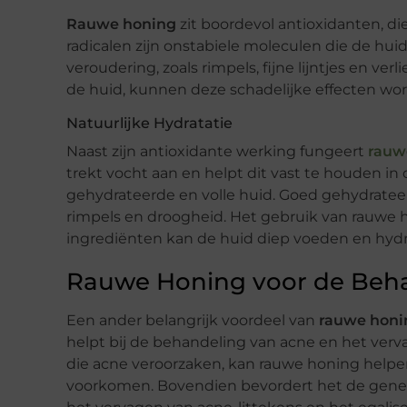
Rauwe honing
zit boordevol antioxidanten, die 
radicalen zijn onstabiele moleculen die de hu
veroudering, zoals rimpels, fijne lijntjes en ve
de huid, kunnen deze schadelijke effecten wor
Natuurlijke Hydratatie
Naast zijn antioxidante werking fungeert
rauw
trekt vocht aan en helpt dit vast te houden in
gehydrateerde en volle huid. Goed gehydrateer
rimpels en droogheid. Het gebruik van rauwe h
ingrediënten kan de huid diep voeden en hydrat
Rauwe Honing voor de Beha
Een ander belangrijk voordeel van
rauwe honi
helpt bij de behandeling van acne en het verv
die acne veroorzaken, kan rauwe honing helpe
voorkomen. Bovendien bevordert het de genezi