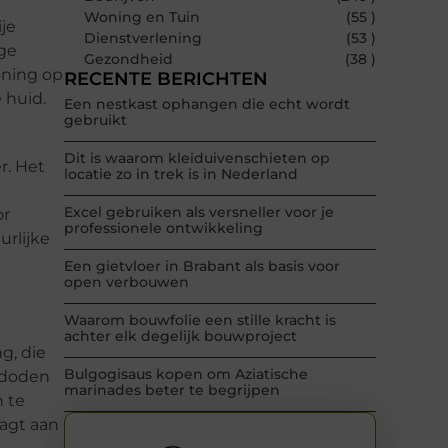
Woning en Tuin
(55 )
ije
Dienstverlening
(53 )
ige
Gezondheid
(38 )
honing op
RECENTE BERICHTEN
 huid.
Een nestkast ophangen die echt wordt
gebruikt
Dit is waarom kleiduivenschieten op
r. Het
locatie zo in trek is in Nederland
Excel gebruiken als versneller voor je
or
professionele ontwikkeling
urlijke
Een gietvloer in Brabant als basis voor
open verbouwen
Waarom bouwfolie een stille kracht is
achter elk degelijk bouwproject
g, die
Bulgogisaus kopen om Aziatische
e doden
marinades beter te begrijpen
 te
agt aan