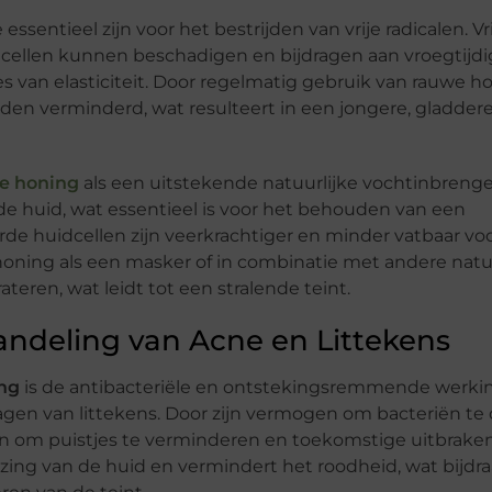
essentieel zijn voor het bestrijden van vrije radicalen. Vr
idcellen kunnen beschadigen en bijdragen aan vroegtijd
rlies van elasticiteit. Door regelmatig gebruik van rauwe 
den verminderd, wat resulteert in een jongere, gladdere
e honing
als een uitstekende natuurlijke vochtinbrenge
 de huid, wat essentieel is voor het behouden van een
de huidcellen zijn veerkrachtiger en minder vatbaar vo
oning als een masker of in combinatie met andere natu
eren, wat leidt tot een stralende teint.
ndeling van Acne en Littekens
ng
is de antibacteriële en ontstekingsremmende werkin
agen van littekens. Door zijn vermogen om bacteriën t
n om puistjes te verminderen en toekomstige uitbraken
ng van de huid en vermindert het roodheid, wat bijdra