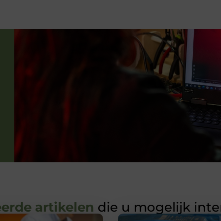
erde artikelen
die u mogelijk int