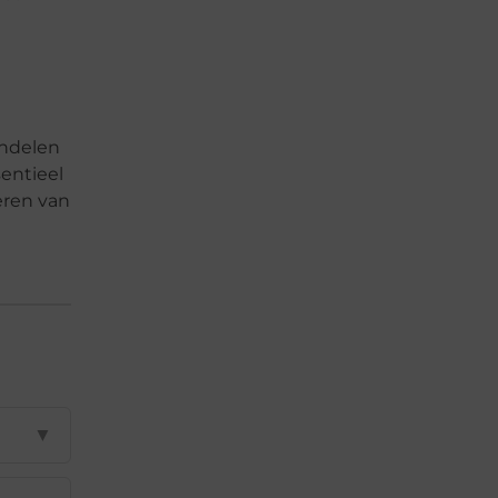
andelen
entieel
eren van
▼