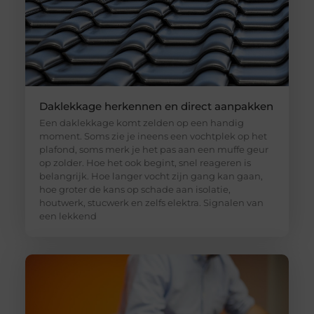
Daklekkage herkennen en direct aanpakken
Een daklekkage komt zelden op een handig
moment. Soms zie je ineens een vochtplek op het
plafond, soms merk je het pas aan een muffe geur
op zolder. Hoe het ook begint, snel reageren is
belangrijk. Hoe langer vocht zijn gang kan gaan,
hoe groter de kans op schade aan isolatie,
houtwerk, stucwerk en zelfs elektra. Signalen van
een lekkend