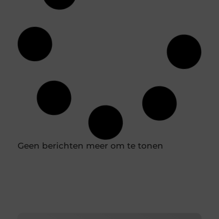
Hoe diepvriesetiketten helpen bij
houdbaarheidsregistratie
In een professionele keuken is een nauwkeurige
houdbaarheidsregistratie essentieel om
voedselveiligheid te waarborgen en verspilling te
voorkomen. Diepvriesetiketten spelen hierin een
belangrijke rol, omdat je hiermee eenvoudig
vastlegt wanneer producten zijn ingevroren en tot
wanneer ze gebruikt kunnen worden. Door
diepvriesetiketten consequent te gebruiken,
voorkom je verwarring en houd je controle over je
voorraad. In combinatie met een labelprinter kun