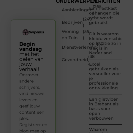
ONDERWERPEN
BERICHTEN
(265
Een nestkast
Aanbiedingen
)
ophangen die
echt wordt
(240
Bedrijven
gebruikt
)
Woning
(55
Dit is waarom
en Tuin
)
kleiduivenschieten
op locatie zo in
Begin
(53
Dienstverlening
trek is in
vandaag
)
Nederland
met het
(38
delen van
Gezondheid
)
jouw
Excel
verhaal!
gebruiken als
versneller voor
Ontmoet
je
andere
professionele
schrijvers,
ontwikkeling
vind nieuwe
Een gietvloer
lezers en
in Brabant als
geef jouw
basis voor
content een
open
verbouwen
plek.
Registreer en
Waarom
blog mee op