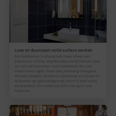
Luxe en duurzaam solid surface sanitair
Een badkamer is allang niet meer alleen een
praktische ruimte. Steeds vaker wordt het een plek
om tot rust te komen, met materialen die niet
alleen mooi ogen, maar ook jarenlang meegaan.
Wie een strakke, moderne uitstraling wil zonder in
te leveren op gebruiksgemak, komt al snel uit bij
solid surface. Dit materiaal ziet u terug in luxe
hotels en