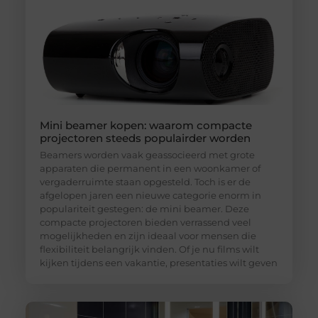
Mini beamer kopen: waarom compacte
projectoren steeds populairder worden
Beamers worden vaak geassocieerd met grote
apparaten die permanent in een woonkamer of
vergaderruimte staan opgesteld. Toch is er de
afgelopen jaren een nieuwe categorie enorm in
populariteit gestegen: de mini beamer. Deze
compacte projectoren bieden verrassend veel
mogelijkheden en zijn ideaal voor mensen die
flexibiliteit belangrijk vinden. Of je nu films wilt
kijken tijdens een vakantie, presentaties wilt geven