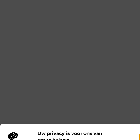
Kies je Salesforce Experience Cloud partner
op governance, niet op demo
Je wilt dat je portal niet alleen goed oogt in een
demo, maar ook rustig blijft draaien als er na
livegang van alles verandert. Nieuwe wensen, extra
gebruikersgroepen, integraties, vragen over
security: dat komt altijd. Governance helpt vooral
doordat je het werk rondom besluiten en
wijzigingen strak organiseert. Je legt vooraf vast
wie beslist, wie test en wie het overzicht