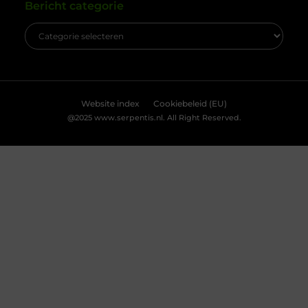
Accepteren
Weigeren
Bekijk Voorkeuren
Kabelboom op maat: wanneer standaard
assemblage tekortschiet
Je merkt het tijdens montage meteen: een
kabelassemblage moet niet alleen elektrisch
kloppen, maar ook logisch vallen in je behuizing.
Als je nog moet duwen, draaien en improviseren,
kost dat tijd en levert het gedoe op. Met een
kabelboom op maat zijn routing, lengtes en
aftakkingen vooraf zo uitgewerkt dat de bundel
rustig ligt en uitkomt waar jij ’m