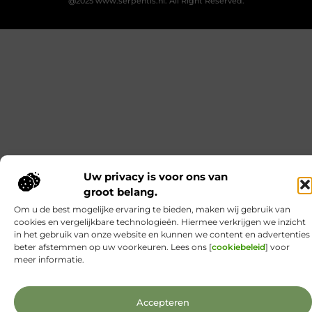
Kabelboom op maat: wanneer standaard
assemblage tekortschiet
Je merkt het tijdens montage meteen: een
kabelassemblage moet niet alleen elektrisch
kloppen, maar ook logisch vallen in je behuizing.
Als je nog moet duwen, draaien en improviseren,
kost dat tijd en levert het gedoe op. Met een
kabelboom op maat zijn routing, lengtes en
aftakkingen vooraf zo uitgewerkt dat de bundel
rustig ligt en uitkomt waar jij ’m