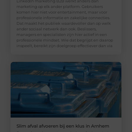
LinkedIn marketing B2B werkt anders dan
marketing op elk ander platform. Gebruikers
komen hier niet voor entertainment, maar voor
professionele informatie en zakelijke connecties.
Dat maakt het publiek waardevoller dan op welk
ander sociaal netwerk dan ook. Beslissers,
managers en specialisten zijn hier actief in een
professionele mindset. Wie dat begrijpt en daarop
inspeelt, bereikt zijn doelgroep effectiever dan via
Slim afval afvoeren bij een klus in Arnhem