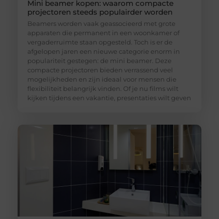
Mini beamer kopen: waarom compacte
projectoren steeds populairder worden
Beamers worden vaak geassocieerd met grote
apparaten die permanent in een woonkamer of
vergaderruimte staan opgesteld. Toch is er de
afgelopen jaren een nieuwe categorie enorm in
populariteit gestegen: de mini beamer. Deze
compacte projectoren bieden verrassend veel
mogelijkheden en zijn ideaal voor mensen die
flexibiliteit belangrijk vinden. Of je nu films wilt
kijken tijdens een vakantie, presentaties wilt geven