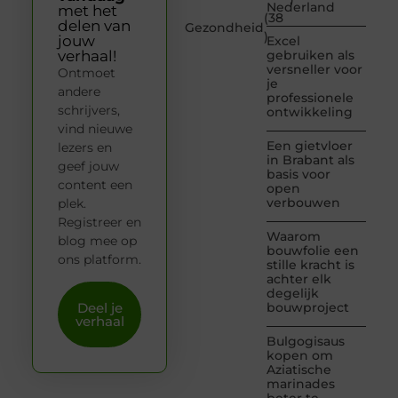
Nederland
met het
(38
delen van
Gezondheid
)
jouw
Excel
verhaal!
gebruiken als
versneller voor
Ontmoet
je
andere
professionele
schrijvers,
ontwikkeling
vind nieuwe
Een gietvloer
lezers en
in Brabant als
geef jouw
basis voor
content een
open
verbouwen
plek.
Registreer en
Waarom
blog mee op
bouwfolie een
ons platform.
stille kracht is
achter elk
degelijk
Deel je
bouwproject
verhaal
Bulgogisaus
kopen om
Aziatische
marinades