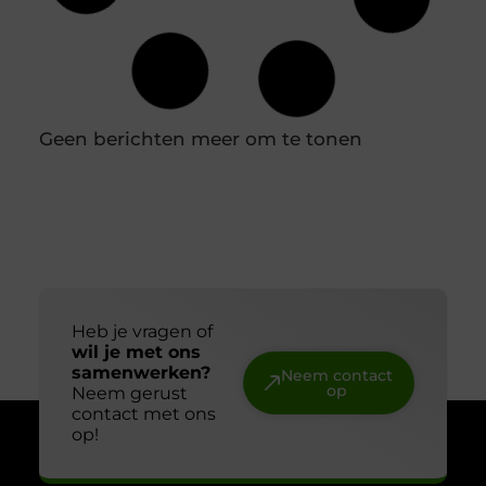
In een professionele keuken is een nauwkeurige
houdbaarheidsregistratie essentieel om
voedselveiligheid te waarborgen en verspilling te
voorkomen. Diepvriesetiketten spelen hierin een
belangrijke rol, omdat je hiermee eenvoudig
vastlegt wanneer producten zijn ingevroren en tot
wanneer ze gebruikt kunnen worden. Door
diepvriesetiketten consequent te gebruiken,
voorkom je verwarring en houd je controle over je
voorraad. In combinatie met een labelprinter kun