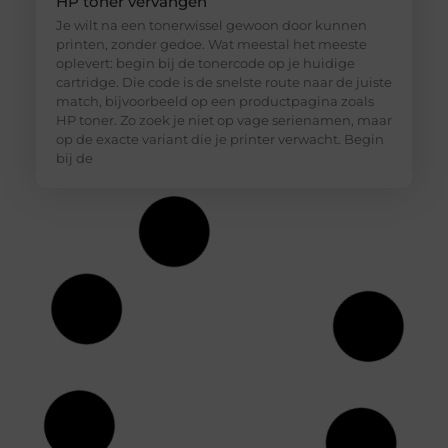
HP toner vervangen
Je wilt na een tonerwissel gewoon door kunnen
printen, zonder gedoe. Wat meestal het meeste
oplevert: begin bij de tonercode op je huidige
cartridge. Die code is de snelste route naar de juiste
match, bijvoorbeeld op een productpagina zoals
HP toner. Zo zoek je niet op vage serienamen, maar
op de exacte variant die je printer verwacht. Begin
bij de
Hoe diepvriesetiketten helpen bij
houdbaarheidsregistratie