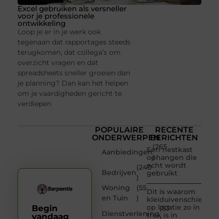
Excel gebruiken als versneller
voor je professionele
ontwikkeling
Loop je er in je werk ook
tegenaan dat rapportages steeds
terugkomen, dat collega’s om
overzicht vragen en dat
spreadsheets sneller groeien dan
je planning? Dan kan het helpen
om je vaardigheden gericht te
verdiepen
POPULAIRE
RECENTE
ONDERWERPEN
BERICHTEN
(265
Een nestkast
Aanbiedingen
)
ophangen die
echt wordt
(240
Bedrijven
gebruikt
)
Woning
(55
Dit is waarom
en Tuin
)
kleiduivenschieten
op locatie zo in
Begin
(53
Dienstverlening
trek is in
vandaag
)