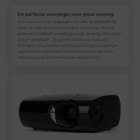
De perfecte vloertegel voor jouw woning
Een nieuwe vloer bepaalt voor een groot deel de
sfeer in huis. Kies je voor warm en rustig, of juist
strak en modern? Vloertegels zijn al lang niet meer
alleen praktisch. Ze zijn er in talloze looks en
formaten en passen net zo goed in een landelijke
woonkamer als in een minimalistische keuken.
Met een paar slimme keuzes voorkom je