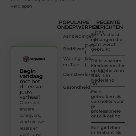
verdiepen
POPULAIRE
RECENTE
ONDERWERPEN
BERICHTEN
(265
Een nestkast
Aanbiedingen
)
ophangen die
echt wordt
(240
Bedrijven
gebruikt
)
Woning
(55
Dit is waarom
en Tuin
)
kleiduivenschieten
op locatie zo in
Begin
(53
Dienstverlening
trek is in
vandaag
)
Nederland
met het
(38
delen van
Gezondheid
)
jouw
Excel
verhaal!
gebruiken als
versneller voor
Ontmoet
je
andere
professionele
schrijvers,
ontwikkeling
vind nieuwe
Een gietvloer
lezers en
in Brabant als
geef jouw