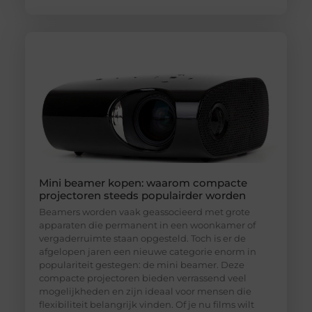
Mini beamer kopen: waarom compacte
projectoren steeds populairder worden
Beamers worden vaak geassocieerd met grote
apparaten die permanent in een woonkamer of
vergaderruimte staan opgesteld. Toch is er de
afgelopen jaren een nieuwe categorie enorm in
populariteit gestegen: de mini beamer. Deze
compacte projectoren bieden verrassend veel
mogelijkheden en zijn ideaal voor mensen die
flexibiliteit belangrijk vinden. Of je nu films wilt