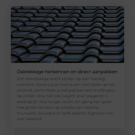
Daklekkage herkennen en direct aanpakken
Een daklekkage komt zelden op een handig
moment. Soms zie je ineens een vochtplek op het
plafond, soms merk je het pas aan een muffe geur
op zolder. Hoe het ook begint, snel reageren is
belangrijk. Hoe langer vocht zijn gang kan gaan,
hoe groter de kans op schade aan isolatie,
houtwerk, stucwerk en zelfs elektra. Signalen van
een lekkend