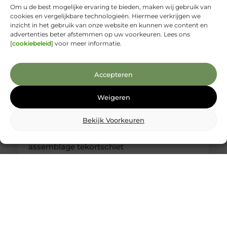
weet waar je
Om u de best mogelijke ervaring te bieden, maken wij gebruik van
cookies en vergelijkbare technologieën. Hiermee verkrijgen we
inzicht in het gebruik van onze website en kunnen we content en
advertenties beter afstemmen op uw voorkeuren. Lees ons
[
cookiebeleid
] voor meer informatie.
Accepteren
Weigeren
Bekijk Voorkeuren
Kabelboom op maat: wanneer standaard
assemblage tekortschiet
Je merkt het tijdens montage meteen: een
kabelassemblage moet niet alleen elektrisch
kloppen, maar ook logisch vallen in je behuizing.
Als je nog moet duwen, draaien en improviseren,
kost dat tijd en levert het gedoe op. Met een
kabelboom op maat zijn routing, lengtes en
aftakkingen vooraf zo uitgewerkt dat de bundel
rustig ligt en uitkomt waar jij ’m