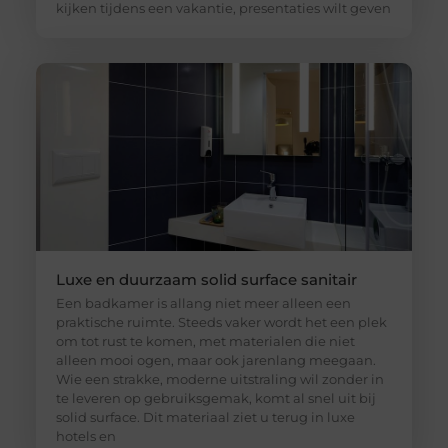
kijken tijdens een vakantie, presentaties wilt geven
Luxe en duurzaam solid surface sanitair
Een badkamer is allang niet meer alleen een
praktische ruimte. Steeds vaker wordt het een plek
om tot rust te komen, met materialen die niet
alleen mooi ogen, maar ook jarenlang meegaan.
Wie een strakke, moderne uitstraling wil zonder in
te leveren op gebruiksgemak, komt al snel uit bij
solid surface. Dit materiaal ziet u terug in luxe
hotels en