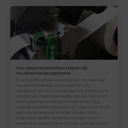
Hoe diepvriesetiketten helpen bij
houdbaarheidsregistratie
In een professionele keuken is een nauwkeurige
houdbaarheidsregistratie essentieel om
voedselveiligheid te waarborgen en verspilling te
voorkomen. Diepvriesetiketten spelen hierin een
belangrijke rol, omdat je hiermee eenvoudig
vastlegt wanneer producten zijn ingevroren en tot
wanneer ze gebruikt kunnen worden. Door
diepvriesetiketten consequent te gebruiken,
voorkom je verwarring en houd je controle over je