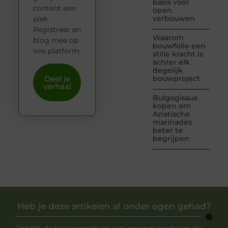
basis voor
content een
open
verbouwen
plek.
Registreer en
Waarom
blog mee op
bouwfolie een
ons platform.
stille kracht is
achter elk
degelijk
Deel je
bouwproject
verhaal
Bulgogisaus
kopen om
Aziatische
marinades
beter te
begrijpen
Heb je deze artikelen al onder ogen gehad?
Ontdek de fascinerende en intrigerende verhalen die