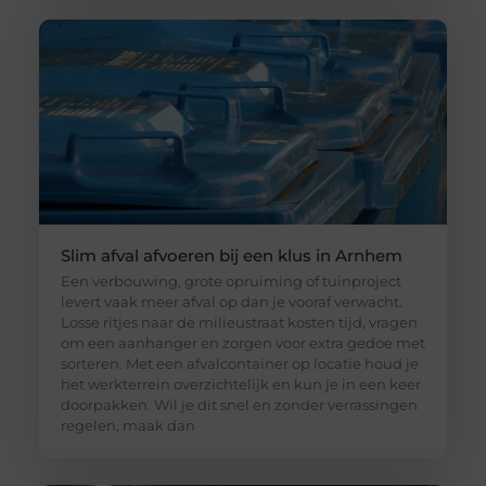
Slim afval afvoeren bij een klus in Arnhem
Een verbouwing, grote opruiming of tuinproject
levert vaak meer afval op dan je vooraf verwacht.
Losse ritjes naar de milieustraat kosten tijd, vragen
om een aanhanger en zorgen voor extra gedoe met
sorteren. Met een afvalcontainer op locatie houd je
het werkterrein overzichtelijk en kun je in een keer
doorpakken. Wil je dit snel en zonder verrassingen
regelen, maak dan