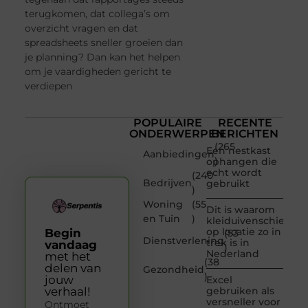
terugkomen, dat collega’s om
overzicht vragen en dat
spreadsheets sneller groeien dan
je planning? Dan kan het helpen
om je vaardigheden gericht te
verdiepen
POPULAIRE
RECENTE
ONDERWERPEN
BERICHTEN
(265
Een nestkast
Aanbiedingen
)
ophangen die
echt wordt
(240
Bedrijven
gebruikt
)
Woning
(55
Dit is waarom
en Tuin
)
kleiduivenschieten
op locatie zo in
Begin
(53
Dienstverlening
trek is in
vandaag
)
Nederland
met het
(38
delen van
Gezondheid
)
jouw
Excel
verhaal!
gebruiken als
versneller voor
Ontmoet