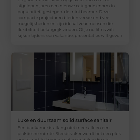
afgelopen jaren een nieuwe categorie enorm in
populariteit gestegen: de mini beamer. Deze
compacte projectoren bieden verrassend veel
mogelijkheden en zijn ideaal voor mensen die
flexibiliteit belangrijk vinden. Of je nu films wilt
kijken tijdens een vakantie, presentaties wilt geven
Luxe en duurzaam solid surface sanitair
Een badkamer is allang niet meer alleen een
praktische ruimte. Steeds vaker wordt het een plek
om tot rust te komen, met materialen die niet