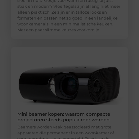
sfeer in huis. Kies je voor warm en rustig, of juist
strak en modern? Vloertegels zijn al lang niet meer
alleen praktisch. Ze zijn er in talloze looks en
formaten en passen net zo goed in een landelijke
woonkamer als in een minimalistische keuken.
Met een paar slimme keuzes voorkom je
Mini beamer kopen: waarom compacte
projectoren steeds populairder worden
Beamers worden vaak geassocieerd met grote
apparaten die permanent in een woonkamer of
vergaderruimte staan opgesteld. Toch is er de