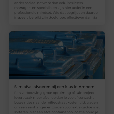
ander sociaal netwerk dan ook. Beslissers,
managers en specialisten zijn hier actief in een
professionele mindset. Wie dat begrijpt en daarop
inspeelt, bereikt zijn doelgroep effectiever dan via
Slim afval afvoeren bij een klus in Arnhem
Een verbouwing, grote opruiming of tuinproject
levert vaak meer afval op dan je vooraf verwacht.
Losse ritjes naar de milieustraat kosten tijd, vragen
om een aanhanger en zorgen voor extra gedoe met
sorteren. Met een afvalcontainer op locatie houd je