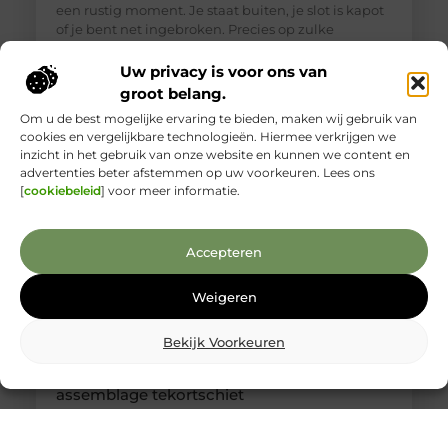
een rustig moment. Je staat buiten, je slot is kapot
of je bent net ingebroken. Precies op zulke
momenten is het lastig om goed te beoordelen wie
je voor je hebt. Toch is een betrouwbare
Uw privacy is voor ons van
slotenmaker in Delft geen zeldzaamheid, als je
groot belang.
weet waar je
Om u de best mogelijke ervaring te bieden, maken wij gebruik van
cookies en vergelijkbare technologieën. Hiermee verkrijgen we
inzicht in het gebruik van onze website en kunnen we content en
advertenties beter afstemmen op uw voorkeuren. Lees ons
[
cookiebeleid
] voor meer informatie.
Accepteren
Weigeren
Bekijk Voorkeuren
Kabelboom op maat: wanneer standaard
assemblage tekortschiet
Je merkt het tijdens montage meteen: een
kabelassemblage moet niet alleen elektrisch