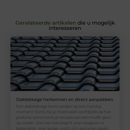
Gerelateerde artikelen
die u mogelijk
interesseren
Daklekkage herkennen en direct aanpakken
Een daklekkage komt zelden op een handig
moment. Soms zie je ineens een vochtplek op het
plafond, soms merk je het pas aan een muffe geur
op zolder. Hoe het ook begint, snel reageren is
belangrijk. Hoe langer vocht zijn gang kan gaan,