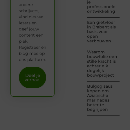
je
andere
professionele
schrijvers,
ontwikkeling
vind nieuwe
Een gietvloer
lezers en
in Brabant als
geef jouw
basis voor
content een
open
verbouwen
plek.
Registreer en
Waarom
blog mee op
bouwfolie een
ons platform.
stille kracht is
achter elk
degelijk
Deel je
bouwproject
verhaal
Bulgogisaus
kopen om
Aziatische
marinades
beter te
begrijpen