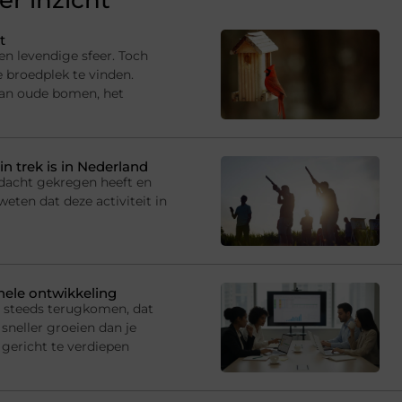
r inzicht
t
en levendige sfeer. Toch
e broedplek te vinden.
van oude bomen, het
in trek is in Nederland
andacht gekregen heeft en
eten dat deze activiteit in
onele ontwikkeling
s steeds terugkomen, dat
sneller groeien dan je
gericht te verdiepen