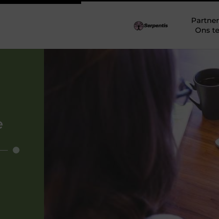
Partner
Ons t
e