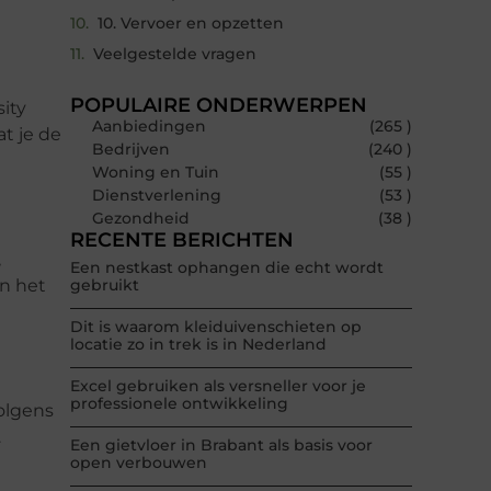
10. Vervoer en opzetten
Veelgestelde vragen
POPULAIRE ONDERWERPEN
ity
Aanbiedingen
(265 )
at je de
Bedrijven
(240 )
Woning en Tuin
(55 )
Dienstverlening
(53 )
Gezondheid
(38 )
RECENTE BERICHTEN
,
Een nestkast ophangen die echt wordt
an het
gebruikt
Dit is waarom kleiduivenschieten op
locatie zo in trek is in Nederland
Excel gebruiken als versneller voor je
professionele ontwikkeling
olgens
.
Een gietvloer in Brabant als basis voor
open verbouwen