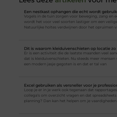
Lees deze
artikelen
voor mee
Een nestkast ophangen die echt wordt gebruik
Vogels in de tuin zorgen voor beweging, zang en e
wordt het voor veel soorten lastiger om een veilig
Natuurlijke holtes verdwijnen door het opruimen 
Dit is waarom kleiduivenschieten op locatie zo 
Er is een activiteit die de laatste maanden veel a
dat is kleiduivenschieten. Nu steeds meer mensen w
een modern jasje gegoten is en dat er tal van
Excel gebruiken als versneller voor je professi
Loop je er in je werk ook tegenaan dat rapportage
collega’s om overzicht vragen en dat spreadsheets 
planning? Dan kan het helpen om je vaardigheden 