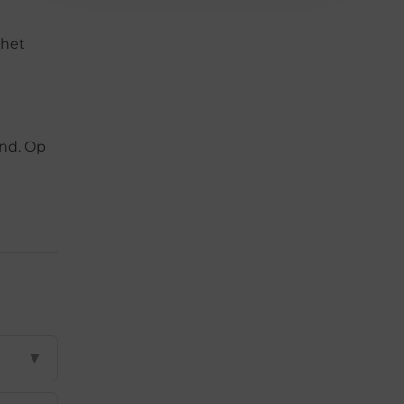
 het
and. Op
▼