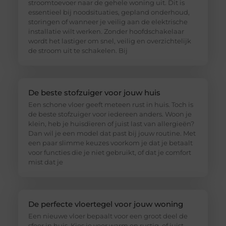
stroomtoevoer naar de gehele woning uit. Dit is
essentieel bij noodsituaties, gepland onderhoud,
storingen of wanneer je veilig aan de elektrische
installatie wilt werken. Zonder hoofdschakelaar
wordt het lastiger om snel, veilig en overzichtelijk
de stroom uit te schakelen. Bij
De beste stofzuiger voor jouw huis
Een schone vloer geeft meteen rust in huis. Toch is
de beste stofzuiger voor iedereen anders. Woon je
klein, heb je huisdieren of juist last van allergieën?
Dan wil je een model dat past bij jouw routine. Met
een paar slimme keuzes voorkom je dat je betaalt
voor functies die je niet gebruikt, of dat je comfort
mist dat je
De perfecte vloertegel voor jouw woning
Een nieuwe vloer bepaalt voor een groot deel de
sfeer in huis. Kies je voor warm en rustig, of juist