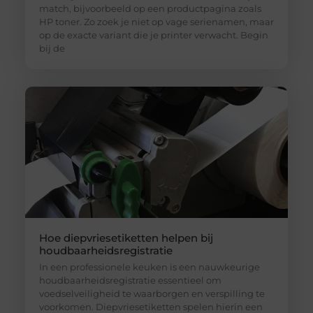
match, bijvoorbeeld op een productpagina zoals
HP toner. Zo zoek je niet op vage serienamen, maar
op de exacte variant die je printer verwacht. Begin
bij de
Hoe diepvriesetiketten helpen bij
houdbaarheidsregistratie
In een professionele keuken is een nauwkeurige
houdbaarheidsregistratie essentieel om
voedselveiligheid te waarborgen en verspilling te
voorkomen. Diepvriesetiketten spelen hierin een