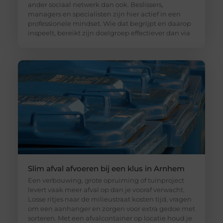
ander sociaal netwerk dan ook. Beslissers,
managers en specialisten zijn hier actief in een
professionele mindset. Wie dat begrijpt en daarop
inspeelt, bereikt zijn doelgroep effectiever dan via
Slim afval afvoeren bij een klus in Arnhem
Een verbouwing, grote opruiming of tuinproject
levert vaak meer afval op dan je vooraf verwacht.
Losse ritjes naar de milieustraat kosten tijd, vragen
om een aanhanger en zorgen voor extra gedoe met
sorteren. Met een afvalcontainer op locatie houd je