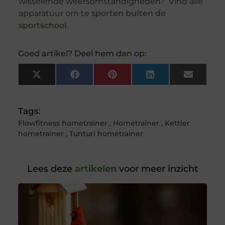
wisselende weersomstandigheden? Vind alle
apparatuur om te
sporten buiten de
sportschool
.
Goed artikel? Deel hem dan op:
X
Facebook
Pinterest
LinkedIn
Email
(Twitter)
Tags:
Flowfitness hometrainer
,
Hometrainer
,
Kettler
hometrainer
,
Tunturi hometrainer
Lees deze
artikelen
voor meer inzicht