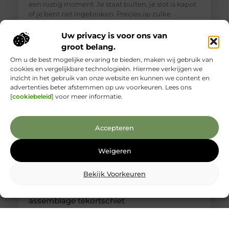
een rustig moment. Je staat buiten, je slot is kapot
of je bent net ingebroken. Precies op zulke
momenten is het lastig om goed te beoordelen wie
je voor je hebt. Toch is een betrouwbare
Uw privacy is voor ons van
slotenmaker in Delft geen zeldzaamheid, als je
groot belang.
weet waar je
Om u de best mogelijke ervaring te bieden, maken wij gebruik van
cookies en vergelijkbare technologieën. Hiermee verkrijgen we
inzicht in het gebruik van onze website en kunnen we content en
advertenties beter afstemmen op uw voorkeuren. Lees ons
[
cookiebeleid
] voor meer informatie.
Accepteren
Weigeren
Bekijk Voorkeuren
Kabelboom op maat: wanneer standaard
assemblage tekortschiet
Je merkt het tijdens montage meteen: een
kabelassemblage moet niet alleen elektrisch