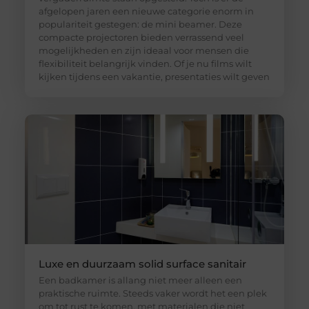
afgelopen jaren een nieuwe categorie enorm in
populariteit gestegen: de mini beamer. Deze
compacte projectoren bieden verrassend veel
mogelijkheden en zijn ideaal voor mensen die
flexibiliteit belangrijk vinden. Of je nu films wilt
kijken tijdens een vakantie, presentaties wilt geven
Luxe en duurzaam solid surface sanitair
Een badkamer is allang niet meer alleen een
praktische ruimte. Steeds vaker wordt het een plek
om tot rust te komen, met materialen die niet