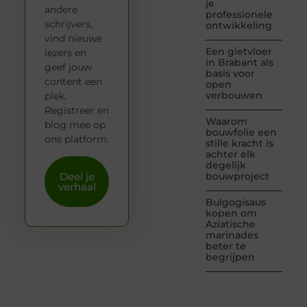
je
andere
professionele
schrijvers,
ontwikkeling
vind nieuwe
Een gietvloer
lezers en
in Brabant als
geef jouw
basis voor
content een
open
verbouwen
plek.
Registreer en
Waarom
blog mee op
bouwfolie een
ons platform.
stille kracht is
achter elk
degelijk
Deel je
bouwproject
verhaal
Bulgogisaus
kopen om
Aziatische
marinades
beter te
begrijpen