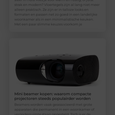
strak en modern? Vloertegels zijn al lang niet meer
alleen praktisch. Ze zijn er in talloze looks en
formaten en passen net zo goed in een landelijke
woonkamer als in een minimalistische keuken.
Met een paar slimme keuzes voorkom je
Mini beamer kopen: waarom compacte
projectoren steeds populairder worden
Beamers worden vaak geassocieerd met grote
apparaten die permanent in een woonkamer of
vergaderruimte staan opgesteld. Toch is er de