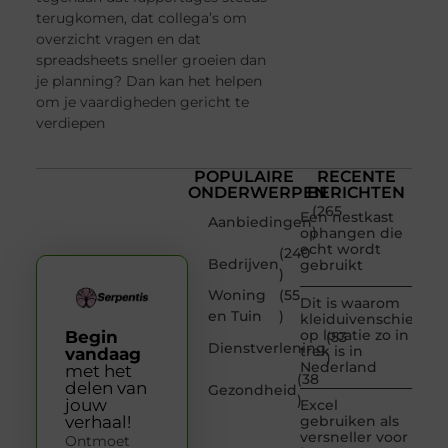
terugkomen, dat collega’s om
overzicht vragen en dat
spreadsheets sneller groeien dan
je planning? Dan kan het helpen
om je vaardigheden gericht te
verdiepen
POPULAIRE
RECENTE
ONDERWERPEN
BERICHTEN
(265
Een nestkast
Aanbiedingen
)
ophangen die
echt wordt
(240
Bedrijven
gebruikt
)
Woning
(55
Dit is waarom
en Tuin
)
kleiduivenschieten
op locatie zo in
Begin
(53
Dienstverlening
trek is in
vandaag
)
Nederland
met het
(38
delen van
Gezondheid
)
jouw
Excel
verhaal!
gebruiken als
versneller voor
Ontmoet