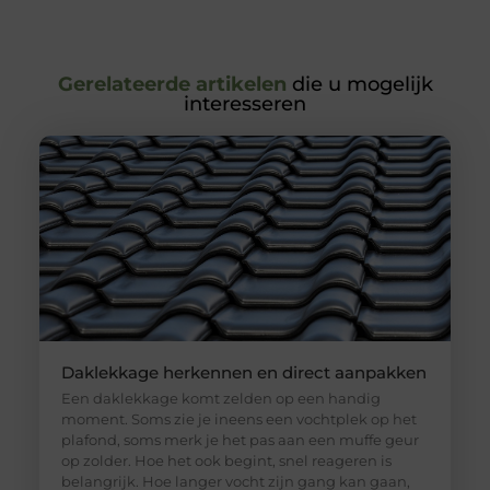
Gerelateerde artikelen
die u mogelijk
interesseren
Daklekkage herkennen en direct aanpakken
Een daklekkage komt zelden op een handig
moment. Soms zie je ineens een vochtplek op het
plafond, soms merk je het pas aan een muffe geur
op zolder. Hoe het ook begint, snel reageren is
belangrijk. Hoe langer vocht zijn gang kan gaan,