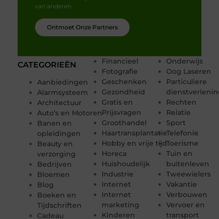
van anderen.
Ontmoet Onze Partners
Financieel
Onderwijs
CATEGORIEËN
Fotografie
Oog Laseren
Geschenken
Particuliere
Aanbiedingen
Gezondheid
dienstverleni
Alarmsysteem
Gratis en
Rechten
Architectuur
Prijsvragen
Relatie
Auto’s en Motoren
Groothandel
Sport
Banen en
Haartransplantatie
Telefonie
opleidingen
Hobby en vrije tijd
Toerisme
Beauty en
Horeca
Tuin en
verzorging
Huishoudelijk
buitenleven
Bedrijven
Industrie
Tweewielers
Bloemen
Internet
Vakantie
Blog
Internet
Verbouwen
Boeken en
marketing
Vervoer en
Tijdschriften
Kinderen
transport
Cadeau