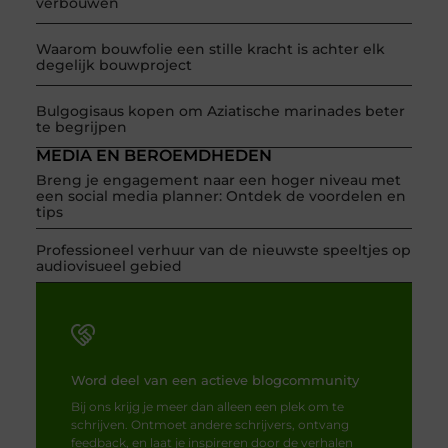
verbouwen
Waarom bouwfolie een stille kracht is achter elk
degelijk bouwproject
Bulgogisaus kopen om Aziatische marinades beter
te begrijpen
MEDIA EN BEROEMDHEDEN
Breng je engagement naar een hoger niveau met
een social media planner: Ontdek de voordelen en
tips
Professioneel verhuur van de nieuwste speeltjes op
audiovisueel gebied
Word deel van een actieve blogcommunity
Bij ons krijg je meer dan alleen een plek om te
schrijven. Ontmoet andere schrijvers, ontvang
feedback, en laat je inspireren door de verhalen