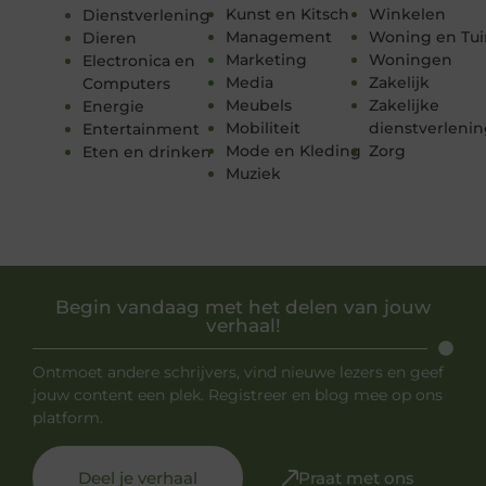
Kunst en Kitsch
Winkelen
Dienstverlening
Management
Woning en Tui
Dieren
Marketing
Woningen
Electronica en
Media
Zakelijk
Computers
Meubels
Zakelijke
Energie
Mobiliteit
dienstverleni
Entertainment
Mode en Kleding
Zorg
Eten en drinken
Muziek
Begin vandaag met het delen van jouw
verhaal!
Ontmoet andere schrijvers, vind nieuwe lezers en geef
jouw content een plek. Registreer en blog mee op ons
platform.
Deel je verhaal
Praat met ons