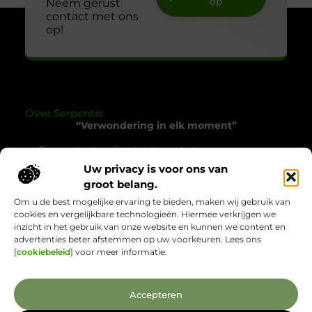
op
Neem gerust
contact met ons
op!
Over Serpentis
“Verwondering in elk moment”
Serpentis.nl nodigt je uit om het gewone op een
bijzondere manier te ervaren. Een verzameling
Uw privacy is voor ons van
verhalen die inspireren, verrassen en het alledaagse
groot belang.
tot leven brengen.
Om u de best mogelijke ervaring te bieden, maken wij gebruik van
cookies en vergelijkbare technologieën. Hiermee verkrijgen we
Onze informatie
inzicht in het gebruik van onze website en kunnen we content en
advertenties beter afstemmen op uw voorkeuren. Lees ons
Backlinks Kopen: Wat Jij Moet Weten voor Sterkere Online Zichtbaarheid
Verdien Geld met je Website: Jouw Route naar Online Inkomsten
[
cookiebeleid
] voor meer informatie.
Bericht categorie
Accepteren