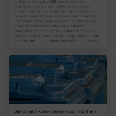
LinkedIn marketing B2B werkt anders dan
marketing op elk ander platform. Gebruikers
komen hier niet voor entertainment, maar voor
professionele informatie en zakelijke connecties.
Dat maakt het publiek waardevoller dan op welk
ander sociaal netwerk dan ook. Beslissers,
managers en specialisten zijn hier actief in een
professionele mindset. Wie dat begrijpt en daarop
inspeelt, bereikt zijn doelgroep effectiever dan via
Slim afval afvoeren bij een klus in Arnhem