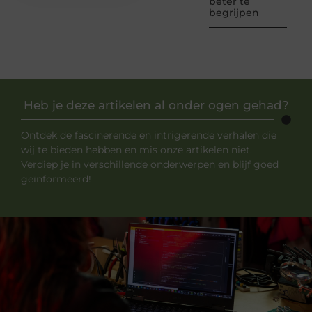
beter te
begrijpen
Heb je deze artikelen al onder ogen gehad?
Ontdek de fascinerende en intrigerende verhalen die
wij te bieden hebben en mis onze artikelen niet.
Verdiep je in verschillende onderwerpen en blijf goed
geïnformeerd!