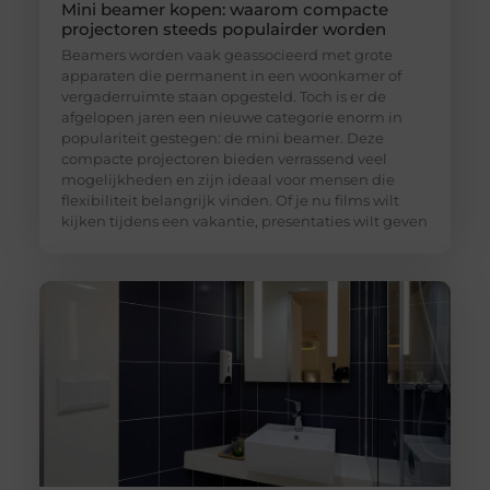
Mini beamer kopen: waarom compacte
projectoren steeds populairder worden
Beamers worden vaak geassocieerd met grote
apparaten die permanent in een woonkamer of
vergaderruimte staan opgesteld. Toch is er de
afgelopen jaren een nieuwe categorie enorm in
populariteit gestegen: de mini beamer. Deze
compacte projectoren bieden verrassend veel
mogelijkheden en zijn ideaal voor mensen die
flexibiliteit belangrijk vinden. Of je nu films wilt
kijken tijdens een vakantie, presentaties wilt geven