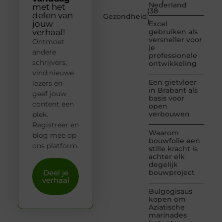
)
Nederland
met het
(38
delen van
Gezondheid
)
jouw
Excel
verhaal!
gebruiken als
versneller voor
Ontmoet
je
andere
professionele
schrijvers,
ontwikkeling
vind nieuwe
Een gietvloer
lezers en
in Brabant als
geef jouw
basis voor
content een
open
verbouwen
plek.
Registreer en
Waarom
blog mee op
bouwfolie een
ons platform.
stille kracht is
achter elk
degelijk
Deel je
bouwproject
verhaal
Bulgogisaus
kopen om
Aziatische
marinades