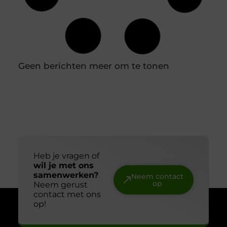
houdbaarheidsregistratie
In een professionele keuken is een nauwkeurige
houdbaarheidsregistratie essentieel om
voedselveiligheid te waarborgen en verspilling te
voorkomen. Diepvriesetiketten spelen hierin een
belangrijke rol, omdat je hiermee eenvoudig
vastlegt wanneer producten zijn ingevroren en tot
wanneer ze gebruikt kunnen worden. Door
diepvriesetiketten consequent te gebruiken,
voorkom je verwarring en houd je controle over je
voorraad. In combinatie met een labelprinter kun