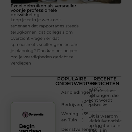
Excel gebruiken als versneller
voor je professionele
ontwikkeling
Loop je er in je werk ook
tegenaan dat rapportages steeds
terugkomen, dat collega’s om
overzicht vragen en dat
spreadsheets sneller groeien dan
je planning? Dan kan het helpen
om je vaardigheden gericht te
verdiepen
POPULAIRE
RECENTE
ONDERWERPEN
BERICHTEN
(265
Een nestkast
Aanbiedingen
)
ophangen die
echt wordt
(240
Bedrijven
gebruikt
)
Woning
(55
Dit is waarom
en Tuin
)
kleiduivenschieten
op locatie zo in
Begin
(53
Dienstverlening
trek is in
vandaag