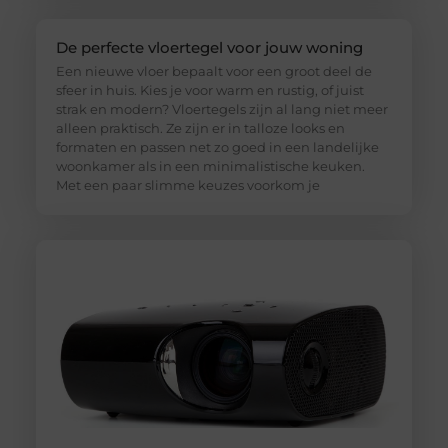
De perfecte vloertegel voor jouw woning
Een nieuwe vloer bepaalt voor een groot deel de
sfeer in huis. Kies je voor warm en rustig, of juist
strak en modern? Vloertegels zijn al lang niet meer
alleen praktisch. Ze zijn er in talloze looks en
formaten en passen net zo goed in een landelijke
woonkamer als in een minimalistische keuken.
Met een paar slimme keuzes voorkom je