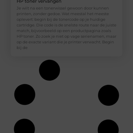
HP toner vervangen
Je wilt na een tonerwissel gewoon door kunnen
printen, zonder gedoe. Wat meestal het meeste
oplevert: begin bij de tonercode op je huidige
cartridge. Die code is de snelste route naar de juiste
match, bijvoorbeeld op een productpagina zoals
HP toner. Zo zoek je niet op vage serienamen, maar
op de exacte variant die je printer verwacht. Begin
bij de
Hoe diepvriesetiketten helpen bij