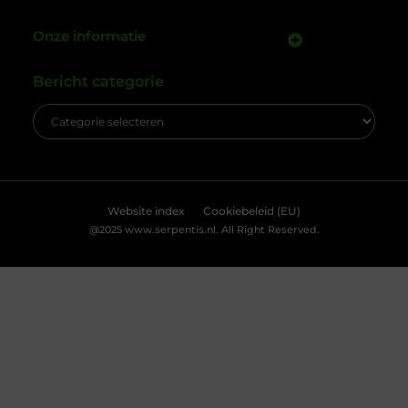
Om u de best mogelijke ervaring te bieden, maken wij gebruik van
cookies en vergelijkbare technologieën. Hiermee verkrijgen we
inzicht in het gebruik van onze website en kunnen we content en
advertenties beter afstemmen op uw voorkeuren. Lees ons
[
cookiebeleid
] voor meer informatie.
Accepteren
Weigeren
Bekijk Voorkeuren
Kabelboom op maat: wanneer standaard
assemblage tekortschiet
Je merkt het tijdens montage meteen: een
kabelassemblage moet niet alleen elektrisch
kloppen, maar ook logisch vallen in je behuizing.
Als je nog moet duwen, draaien en improviseren,
kost dat tijd en levert het gedoe op. Met een
kabelboom op maat zijn routing, lengtes en
aftakkingen vooraf zo uitgewerkt dat de bundel
rustig ligt en uitkomt waar jij ’m