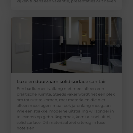
kijken tijdens een vakantie, presentaties wilt geven
Luxe en duurzaam solid surface sanitair
Een badkamer is allang niet meer alleen een
praktische ruimte. Steeds vaker wordt het een plek
om tot rust te komen, met materialen die niet
alleen mooi ogen, maar ook jarenlang meegaan.
Wie een strakke, moderne uitstraling wil zonder in
te leveren op gebruiksgemak, komt al snel uit bij
solid surface. Dit materiaal ziet u terug in luxe
hotels en