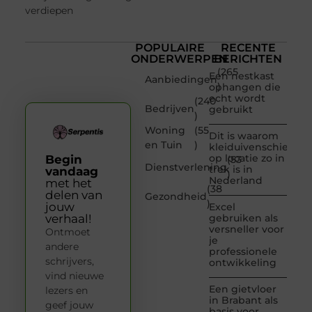
verdiepen
POPULAIRE
RECENTE
ONDERWERPEN
BERICHTEN
(265
Een nestkast
Aanbiedingen
)
ophangen die
echt wordt
(240
Bedrijven
gebruikt
)
Woning
(55
Dit is waarom
en Tuin
)
kleiduivenschieten
op locatie zo in
Begin
(53
Dienstverlening
trek is in
vandaag
)
Nederland
met het
(38
delen van
Gezondheid
)
jouw
Excel
verhaal!
gebruiken als
versneller voor
Ontmoet
je
andere
professionele
schrijvers,
ontwikkeling
vind nieuwe
Een gietvloer
lezers en
in Brabant als
geef jouw
basis voor