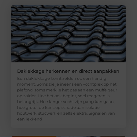
Daklekkage herkennen en direct aanpakken
Een daklekkage komt zelden op een handig
moment. Soms zie je ineens een vochtplek op het
plafond, soms merk je het pas aan een muffe geur
op zolder. Hoe het ook begint, snel reageren is
belangrijk. Hoe langer vocht zijn gang kan gaan,
hoe groter de kans op schade aan isolatie,
houtwerk, stucwerk en zelfs elektra. Signalen van
een lekkend