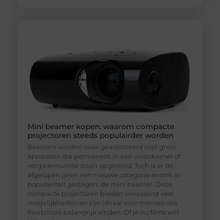
Mini beamer kopen: waarom compacte
projectoren steeds populairder worden
Beamers worden vaak geassocieerd met grote
apparaten die permanent in een woonkamer of
vergaderruimte staan opgesteld. Toch is er de
afgelopen jaren een nieuwe categorie enorm in
populariteit gestegen: de mini beamer. Deze
compacte projectoren bieden verrassend veel
mogelijkheden en zijn ideaal voor mensen die
flexibiliteit belangrijk vinden. Of je nu films wilt