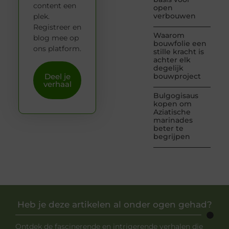
content een
open
verbouwen
plek.
Registreer en
Waarom
blog mee op
bouwfolie een
ons platform.
stille kracht is
achter elk
degelijk
Deel je
bouwproject
verhaal
Bulgogisaus
kopen om
Aziatische
marinades
beter te
begrijpen
Heb je deze artikelen al onder ogen gehad?
Ontdek de fascinerende en intrigerende verhalen die