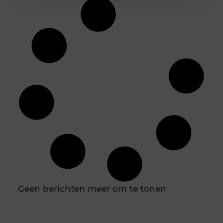
Hoe diepvriesetiketten helpen bij
houdbaarheidsregistratie
In een professionele keuken is een nauwkeurige
houdbaarheidsregistratie essentieel om
voedselveiligheid te waarborgen en verspilling te
voorkomen. Diepvriesetiketten spelen hierin een
belangrijke rol, omdat je hiermee eenvoudig
vastlegt wanneer producten zijn ingevroren en tot
wanneer ze gebruikt kunnen worden. Door
diepvriesetiketten consequent te gebruiken,
voorkom je verwarring en houd je controle over je
voorraad. In combinatie met een labelprinter kun