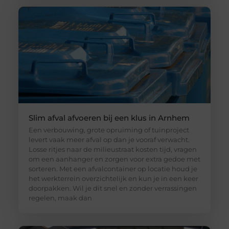
Slim afval afvoeren bij een klus in Arnhem
Een verbouwing, grote opruiming of tuinproject
levert vaak meer afval op dan je vooraf verwacht.
Losse ritjes naar de milieustraat kosten tijd, vragen
om een aanhanger en zorgen voor extra gedoe met
sorteren. Met een afvalcontainer op locatie houd je
het werkterrein overzichtelijk en kun je in een keer
doorpakken. Wil je dit snel en zonder verrassingen
regelen, maak dan