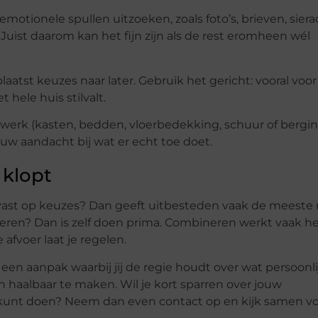
 emotionele spullen uitzoeken, zoals foto’s, brieven, sier
Juist daarom kan het fijn zijn als de rest eromheen wél
aatst keuzes naar later. Gebruik het gericht: vooral voor
t hele huis stilvalt.
werk (kasten, bedden, vloerbedekking, schuur of bergin
jouw aandacht bij wat er echt toe doet.
 klopt
 vast op keuzes? Dan geeft uitbesteden vaak de meeste r
rteren? Dan is zelf doen prima. Combineren werkt vaak h
 afvoer laat je regelen.
en aanpak waarbij jij de regie houdt over wat persoonlij
n haalbaar te maken. Wil je kort sparren over jouw
kunt doen? Neem dan even contact op en kijk samen vo