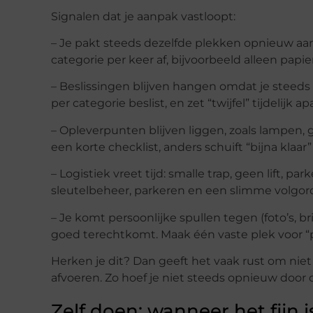
Signalen dat je aanpak vastloopt:
– Je pakt steeds dezelfde plekken opnieuw aan (
categorie per keer af, bijvoorbeeld alleen papi
– Beslissingen blijven hangen omdat je steeds 
per categorie beslist, en zet “twijfel” tijdelijk a
– Opleverpunten blijven liggen, zoals lampen, 
een korte checklist, anders schuift “bijna klaar”
– Logistiek vreet tijd: smalle trap, geen lift, pa
sleutelbeheer, parkeren en een slimme volgor
– Je komt persoonlijke spullen tegen (foto’s, br
goed terechtkomt. Maak één vaste plek voor “pe
Herken je dit? Dan geeft het vaak rust om niet
afvoeren. Zo hoef je niet steeds opnieuw door d
Zelf doen: wanneer het fijn 