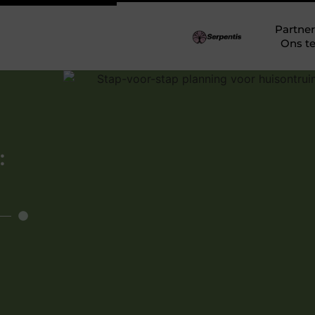
Partner
Ons t
: