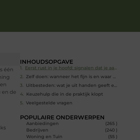
INHOUDSOPGAVE
Eerst rust in je hoofd: signalen dat je aanpak niet meer werkt
is één
Zelf doen: wanneer het fijn is en waar het schuurt
ning
 en
Uitbesteden: wat je uit handen geeft en wat je liever zelf houdt
g en de
Keuzehulp die in de praktijk klopt
Veelgestelde vragen
POPULAIRE ONDERWERPEN
Aanbiedingen
(265 )
jks
Bedrijven
(240 )
Woning en Tuin
(55 )