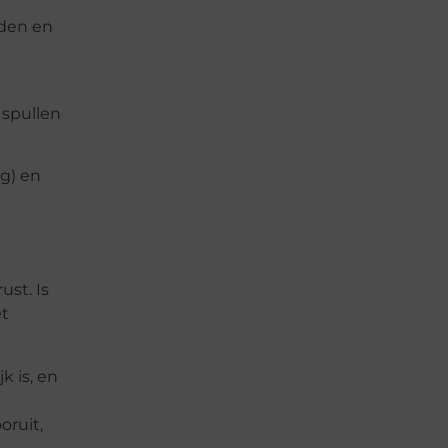
aden en
 spullen
g) en
ust. Is
et
k is, en
oruit,