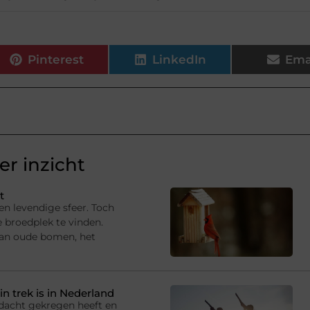
Pinterest
LinkedIn
Ema
r inzicht
t
en levendige sfeer. Toch
e broedplek te vinden.
van oude bomen, het
in trek is in Nederland
andacht gekregen heeft en