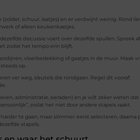
zolder, schuur, laatjes) en er verdwijnt weinig. Rond li
erwerk of alleen keukenkastjes.
dezelfde discussie voert over dezelfde spullen. Spreek a
part zodat het tempo erin blijft.
gordijnen, vloerbedekking of gaatjes in de muur. Maak v
 steeds op.
rkeren ver weg, sleutels die rondgaan. Regel dit vooraf:
de.
ieven, administratie, sieraden) en je wilt zeker weten dat
rsoonlijk”, zodat het niet door andere stapels raakt.
 harder te gaan, maar slimmer: eerst selecteren, daarna 
ezelfde stapels.
is en waar het schuurt