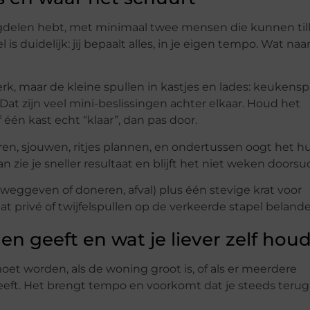
gdelen hebt, met minimaal twee mensen die kunnen till
duidelijk: jij bepaalt alles, in je eigen tempo. Wat naar
erk, maar de kleine spullen in kastjes en lades: keukensp
at zijn veel mini-beslissingen achter elkaar. Houd het
én kast echt “klaar”, dan pas door.
eren, sjouwen, ritjes plannen, en ondertussen oogt het h
 zie je sneller resultaat en blijft het niet weken doors
 weggeven of doneren, afval) plus één stevige krat voor
dat privé of twijfelspullen op de verkeerde stapel beland
en geeft en wat je liever zelf houd
oet worden, als de woning groot is, of als er meerdere
eeft. Het brengt tempo en voorkomt dat je steeds teru