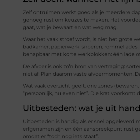
Zelf ontruimen werkt goed als je meerdere da
genoeg rust om keuzes te maken. Het voordeel is 
gaat, wat je bewaart en wat weg mag.
Waar het vaak stroef wordt, is niet het grote w
badkamer, papierwerk, snoeren, rommellades. D
behapbaar met korte werkblokken: één lade of é
De afvoer is ook zo’n bron van vertraging: sort
niet af. Plan daarom vaste afvoermomenten. Dan
Wat vaak overzicht geeft: drie zones (bewaren,
“persoonlijk, nu even niet”. Die krat voorkomt 
Uitbesteden: wat je uit hand
Uitbesteden is handig als er snel opgeleverd m
erfgenamen zijn en één aanspreekpunt rust g
omdat er “toch nog iets staat”.