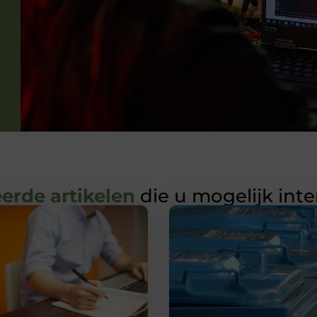
erde artikelen
die u mogelijk int