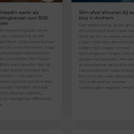
inkedIn werkt als
Slim afval afvoeren bij e
tingkanaal voor B2B-
klus in Arnhem
jven
Een verbouwing, grote opr
In marketing B2B werkt
of tuinproject levert vaak m
 dan marketing op elk
afval op dan je vooraf verwac
platform. Gebruikers komen
Losse ritjes naar de milieust
iet voor entertainment, maar
kosten tijd, vragen om een
rofessionele informatie en
aanhanger en zorgen voor e
jke connecties. Dat maakt
gedoe met sorteren. Met ee
bliek waardevoller dan op
afvalcontainer op locatie ho
nder sociaal netwerk dan
het werkterrein overzichteli
eslissers, managers en
kun je in een keer doorpakk
isten zijn hier actief in een
Wil je dit snel en zonder
sionele mindset. Wie dat
verrassingen regelen, maak
pt en daarop inspeelt,
t zijn doelgroep effectiever
a