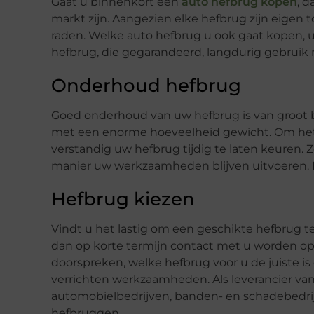
Gaat u binnenkort een
auto hefbrug kopen
, d
markt zijn. Aangezien elke hefbrug zijn eigen 
raden. Welke auto hefbrug u ook gaat kopen, u
hefbrug, die gegarandeerd, langdurig gebruik 
Onderhoud hefbrug
Goed onderhoud van uw hefbrug is van groot 
met een enorme hoeveelheid gewicht. Om het 
verstandig uw hefbrug tijdig te laten keuren.
manier uw werkzaamheden blijven uitvoeren. E
Hefbrug kiezen
Vindt u het lastig om een geschikte hefbrug te 
dan op korte termijn contact met u worden
doorspreken, welke hefbrug voor u de juiste i
verrichten werkzaamheden. Als leverancier va
automobielbedrijven, banden- en schadebedrij
hefbruggen