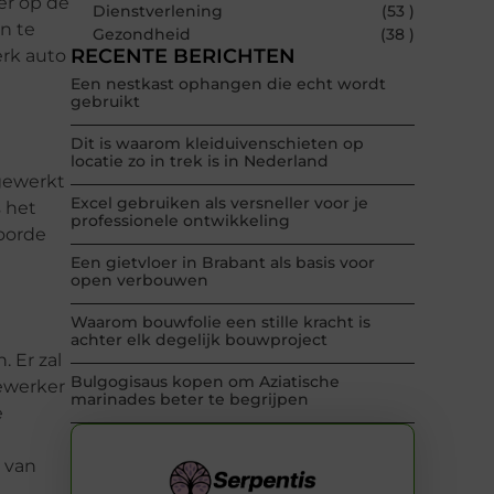
er op de
Dienstverlening
(53 )
an te
Gezondheid
(38 )
RECENTE BERICHTEN
erk auto
Een nestkast ophangen die echt wordt
gebruikt
Dit is waarom kleiduivenschieten op
locatie zo in trek is in Nederland
gewerkt
Excel gebruiken als versneller voor je
 het
professionele ontwikkeling
woorde
Een gietvloer in Brabant als basis voor
open verbouwen
Waarom bouwfolie een stille kracht is
achter elk degelijk bouwproject
. Er zal
Bulgogisaus kopen om Aziatische
ewerker
marinades beter te begrijpen
e
 van