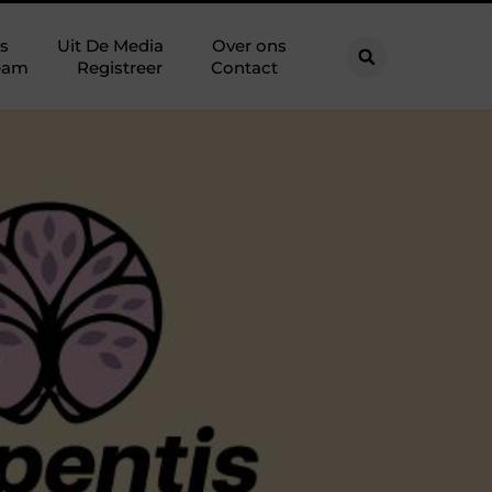
s
Uit De Media
Over ons
eam
Registreer
Contact