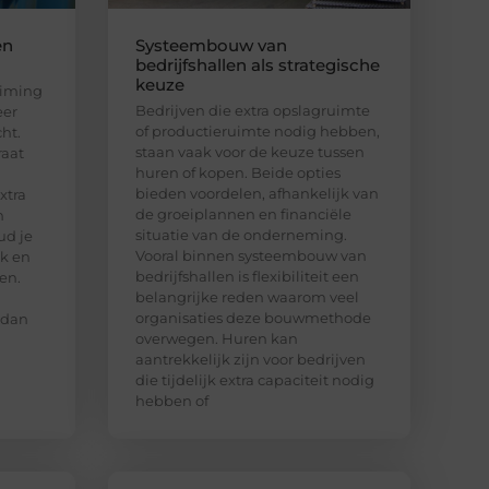
en
Systeembouw van
bedrijfshallen als strategische
keuze
uiming
Bedrijven die extra opslagruimte
eer
of productieruimte nodig hebben,
ht.
staan vaak voor de keuze tussen
raat
huren of kopen. Beide opties
bieden voordelen, afhankelijk van
xtra
de groeiplannen en financiële
n
situatie van de onderneming.
ud je
Vooral binnen systeembouw van
jk en
bedrijfshallen is flexibiliteit een
en.
belangrijke reden waarom veel
organisaties deze bouwmethode
 dan
overwegen. Huren kan
aantrekkelijk zijn voor bedrijven
die tijdelijk extra capaciteit nodig
hebben of