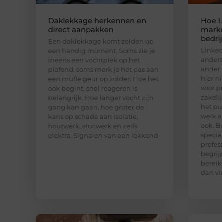
Daklekkage herkennen en
Hoe L
direct aanpakken
marke
bedri
Een daklekkage komt zelden op
Linked
een handig moment. Soms zie je
anders
ineens een vochtplek op het
ander 
plafond, soms merk je het pas aan
hier n
een muffe geur op zolder. Hoe het
voor p
ook begint, snel reageren is
zakeli
belangrijk. Hoe langer vocht zijn
het pu
gang kan gaan, hoe groter de
welk a
kans op schade aan isolatie,
ook. B
houtwerk, stucwerk en zelfs
special
elektra. Signalen van een lekkend
profes
begrij
bereik
dan vi