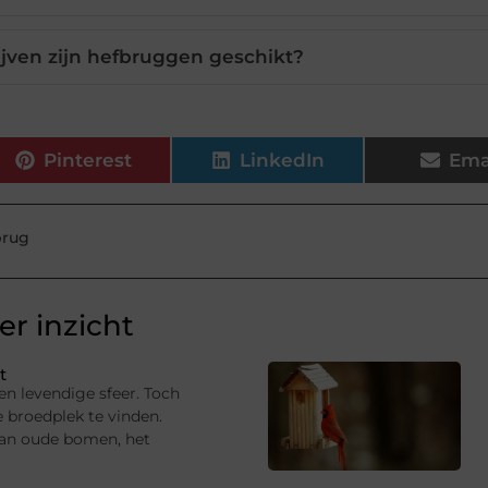
jven zijn hefbruggen geschikt?
Pinterest
LinkedIn
Ema
brug
r inzicht
t
en levendige sfeer. Toch
e broedplek te vinden.
van oude bomen, het