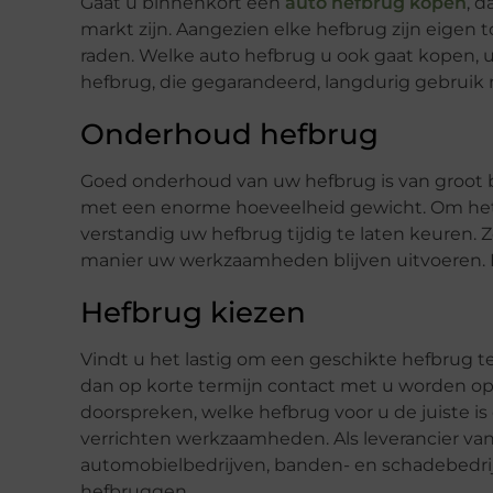
Gaat u binnenkort een
auto hefbrug kopen
, d
markt zijn. Aangezien elke hefbrug zijn eigen 
raden. Welke auto hefbrug u ook gaat kopen, u
hefbrug, die gegarandeerd, langdurig gebruik 
Onderhoud hefbrug
Goed onderhoud van uw hefbrug is van groot 
met een enorme hoeveelheid gewicht. Om het 
verstandig uw hefbrug tijdig te laten keuren.
manier uw werkzaamheden blijven uitvoeren. E
Hefbrug kiezen
Vindt u het lastig om een geschikte hefbrug te 
dan op korte termijn contact met u worden
doorspreken, welke hefbrug voor u de juiste i
verrichten werkzaamheden. Als leverancier va
automobielbedrijven, banden- en schadebedrij
hefbruggen