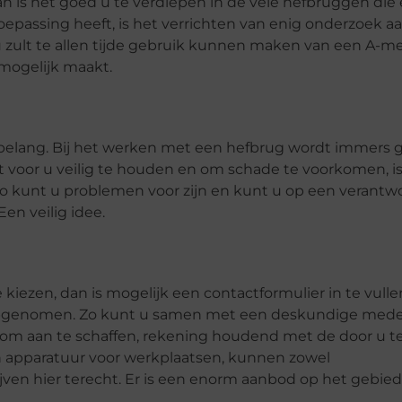
an is het goed u te verdiepen in de vele hefbruggen die 
toepassing heeft, is het verrichten van enig onderzoek a
 zult te allen tijde gebruik kunnen maken van een A-m
mogelijk maakt.
belang. Bij het werken met een hefbrug wordt immers 
voor u veilig te houden en om schade te voorkomen, is
 Zo kunt u problemen voor zijn en kunt u op een verant
en veilig idee.
kiezen, dan is mogelijk een contactformulier in te vullen
 opgenomen. Zo kunt u samen met een deskundige med
s om aan te schaffen, rekening houdend met de door u t
n apparatuur voor werkplaatsen, kunnen zowel
ven hier terecht. Er is een enorm aanbod op het gebied