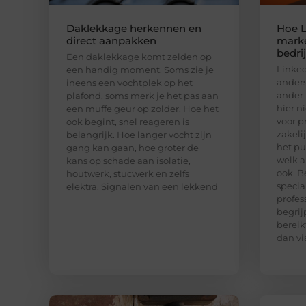
Daklekkage herkennen en
Hoe L
direct aanpakken
marke
bedri
Een daklekkage komt zelden op
Linked
een handig moment. Soms zie je
anders
ineens een vochtplek op het
ander 
plafond, soms merk je het pas aan
hier n
een muffe geur op zolder. Hoe het
voor p
ook begint, snel reageren is
zakeli
belangrijk. Hoe langer vocht zijn
het pu
gang kan gaan, hoe groter de
welk a
kans op schade aan isolatie,
ook. B
houtwerk, stucwerk en zelfs
special
elektra. Signalen van een lekkend
profes
begrij
bereik
dan vi