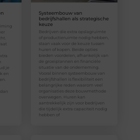
en
Systeembouw van
bedrijfshallen als strategische
keuze
uiming
Bedrijven die extra opslagruimte
eer
of productieruimte nodig hebben,
ht.
staan vaak voor de keuze tussen
raat
huren of kopen. Beide opties
bieden voordelen, afhankelijk van
xtra
de groeiplannen en financiële
n
situatie van de onderneming.
ud je
Vooral binnen systeembouw van
jk en
bedrijfshallen is flexibiliteit een
en.
belangrijke reden waarom veel
organisaties deze bouwmethode
 dan
overwegen. Huren kan
aantrekkelijk zijn voor bedrijven
die tijdelijk extra capaciteit nodig
hebben of