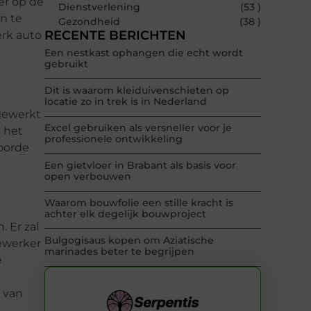
er op de
Dienstverlening
(53 )
an te
Gezondheid
(38 )
RECENTE BERICHTEN
erk auto
Een nestkast ophangen die echt wordt
gebruikt
Dit is waarom kleiduivenschieten op
locatie zo in trek is in Nederland
gewerkt
Excel gebruiken als versneller voor je
 het
professionele ontwikkeling
woorde
Een gietvloer in Brabant als basis voor
open verbouwen
Waarom bouwfolie een stille kracht is
achter elk degelijk bouwproject
. Er zal
Bulgogisaus kopen om Aziatische
ewerker
marinades beter te begrijpen
e
 van