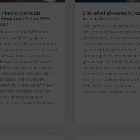
inkedIn werkt als
Slim afval afvoeren bij e
tingkanaal voor B2B-
klus in Arnhem
jven
Een verbouwing, grote opr
In marketing B2B werkt
of tuinproject levert vaak m
 dan marketing op elk
afval op dan je vooraf verwac
platform. Gebruikers komen
Losse ritjes naar de milieust
iet voor entertainment, maar
kosten tijd, vragen om een
rofessionele informatie en
aanhanger en zorgen voor e
jke connecties. Dat maakt
gedoe met sorteren. Met ee
bliek waardevoller dan op
afvalcontainer op locatie ho
nder sociaal netwerk dan
het werkterrein overzichteli
eslissers, managers en
kun je in een keer doorpakk
isten zijn hier actief in een
Wil je dit snel en zonder
sionele mindset. Wie dat
verrassingen regelen, maak
pt en daarop inspeelt,
t zijn doelgroep effectiever
a