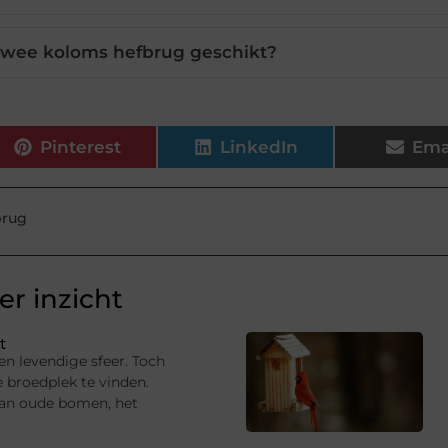
 twee koloms hefbrug geschikt?
Pinterest
LinkedIn
Ema
brug
r inzicht
t
en levendige sfeer. Toch
e broedplek te vinden.
van oude bomen, het