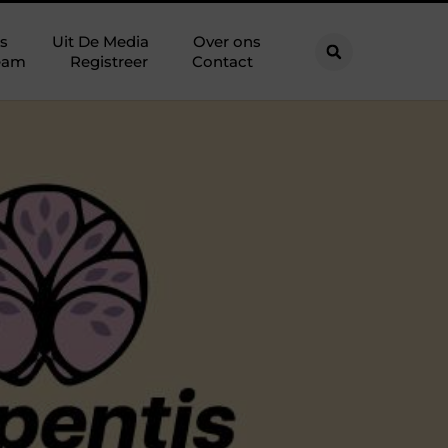
s
Uit De Media
Over ons
eam
Registreer
Contact