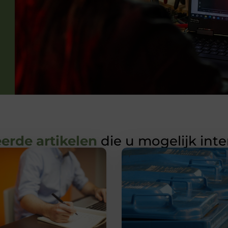
erde artikelen
die u mogelijk int