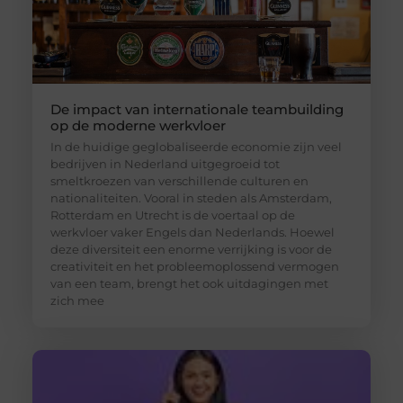
De impact van internationale teambuilding
op de moderne werkvloer
In de huidige geglobaliseerde economie zijn veel
bedrijven in Nederland uitgegroeid tot
smeltkroezen van verschillende culturen en
nationaliteiten. Vooral in steden als Amsterdam,
Rotterdam en Utrecht is de voertaal op de
werkvloer vaker Engels dan Nederlands. Hoewel
deze diversiteit een enorme verrijking is voor de
creativiteit en het probleemoplossend vermogen
van een team, brengt het ook uitdagingen met
zich mee