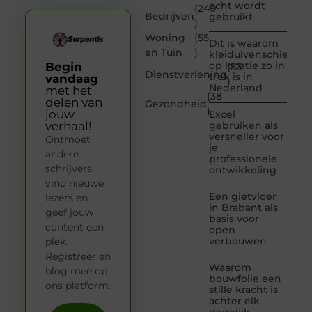
echt wordt
(240
Bedrijven
gebruikt
)
Woning
(55
Dit is waarom
en Tuin
)
kleiduivenschieten
op locatie zo in
Begin
(53
Dienstverlening
trek is in
vandaag
)
Nederland
met het
(38
delen van
Gezondheid
)
jouw
Excel
verhaal!
gebruiken als
versneller voor
Ontmoet
je
andere
professionele
schrijvers,
ontwikkeling
vind nieuwe
Een gietvloer
lezers en
in Brabant als
geef jouw
basis voor
content een
open
verbouwen
plek.
Registreer en
Waarom
blog mee op
bouwfolie een
ons platform.
stille kracht is
achter elk