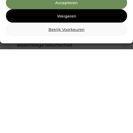
Accepteren
Weigeren
Bekijk Voorkeuren
Kabelboom op maat: wanneer standaard
assemblage tekortschiet
Je merkt het tijdens montage meteen: een
kabelassemblage moet niet alleen elektrisch
kloppen, maar ook logisch vallen in je behuizing.
Als je nog moet duwen, draaien en improviseren,
kost dat tijd en levert het gedoe op. Met een
kabelboom op maat zijn routing, lengtes en
aftakkingen vooraf zo uitgewerkt dat de bundel
rustig ligt en uitkomt waar jij ’m