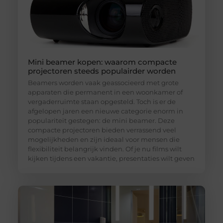
Mini beamer kopen: waarom compacte
projectoren steeds populairder worden
Beamers worden vaak geassocieerd met grote
apparaten die permanent in een woonkamer of
vergaderruimte staan opgesteld. Toch is er de
afgelopen jaren een nieuwe categorie enorm in
populariteit gestegen: de mini beamer. Deze
compacte projectoren bieden verrassend veel
mogelijkheden en zijn ideaal voor mensen die
flexibiliteit belangrijk vinden. Of je nu films wilt
kijken tijdens een vakantie, presentaties wilt geven