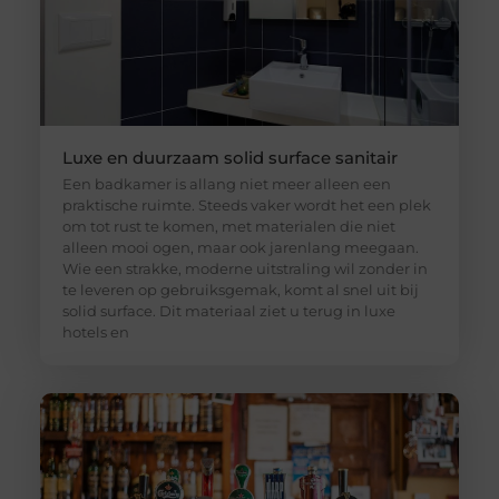
Luxe en duurzaam solid surface sanitair
Een badkamer is allang niet meer alleen een
praktische ruimte. Steeds vaker wordt het een plek
om tot rust te komen, met materialen die niet
alleen mooi ogen, maar ook jarenlang meegaan.
Wie een strakke, moderne uitstraling wil zonder in
te leveren op gebruiksgemak, komt al snel uit bij
solid surface. Dit materiaal ziet u terug in luxe
hotels en