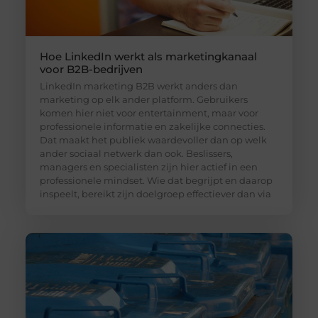
Hoe LinkedIn werkt als marketingkanaal
voor B2B-bedrijven
LinkedIn marketing B2B werkt anders dan
marketing op elk ander platform. Gebruikers
komen hier niet voor entertainment, maar voor
professionele informatie en zakelijke connecties.
Dat maakt het publiek waardevoller dan op welk
ander sociaal netwerk dan ook. Beslissers,
managers en specialisten zijn hier actief in een
professionele mindset. Wie dat begrijpt en daarop
inspeelt, bereikt zijn doelgroep effectiever dan via