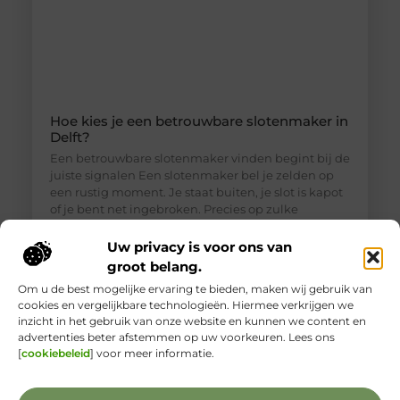
Hoe kies je een betrouwbare slotenmaker in
Delft?
Een betrouwbare slotenmaker vinden begint bij de
juiste signalen Een slotenmaker bel je zelden op
een rustig moment. Je staat buiten, je slot is kapot
of je bent net ingebroken. Precies op zulke
momenten is het lastig om goed te beoordelen wie
je voor je hebt. Toch is een betrouwbare
Uw privacy is voor ons van
slotenmaker in Delft geen zeldzaamheid, als je
groot belang.
weet waar je
Om u de best mogelijke ervaring te bieden, maken wij gebruik van
cookies en vergelijkbare technologieën. Hiermee verkrijgen we
inzicht in het gebruik van onze website en kunnen we content en
advertenties beter afstemmen op uw voorkeuren. Lees ons
[
cookiebeleid
] voor meer informatie.