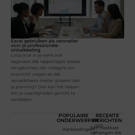
Excel gebruiken als versneller
voor je professionele
ontwikkeling
Loop je er in je werk ook
tegenaan dat rapportages steeds
terugkomen, dat collega’s om
overzicht vragen en dat
spreadsheets sneller groeien dan
je planning? Dan kan het helpen
om je vaardigheden gericht te
verdiepen
POPULAIRE
RECENTE
ONDERWERPEN
BERICHTEN
(265
Een nestkast
Aanbiedingen
)
ophangen die