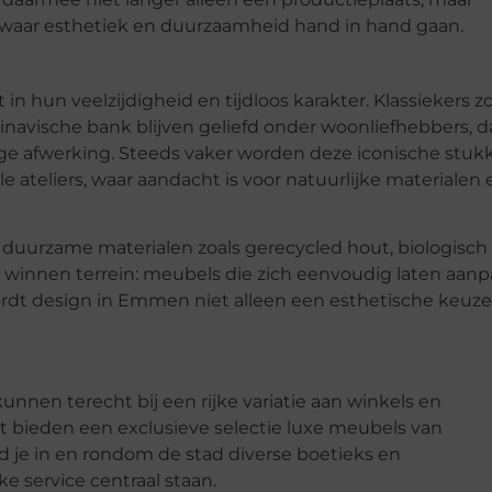
waar esthetiek en duurzaamheid hand in hand gaan.
t in hun
veelzijdigheid en tijdloos karakter
. Klassiekers z
inavische bank
blijven geliefd onder woonliefhebbers, d
e afwerking. Steeds vaker worden deze iconische stuk
teliers, waar aandacht is voor natuurlijke materialen 
n
duurzame materialen
zoals gerecycled hout, biologisch 
winnen terrein: meubels die zich eenvoudig laten aan
rdt design in Emmen niet alleen een esthetische keuze
unnen terecht bij een rijke variatie aan winkels en
t
bieden een exclusieve selectie luxe meubels van
nd je in en rondom de stad diverse
boetieks en
e service centraal staan.