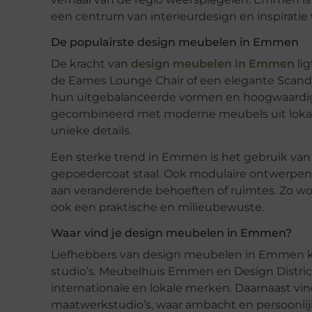
een
centrum van interieurdesign en inspiratie
De populairste design meubelen in Emmen
De kracht van
design meubelen in Emmen
lig
de
Eames Lounge Chair
of een elegante
Scand
hun uitgebalanceerde vormen en hoogwaardig
gecombineerd met moderne meubels uit lokale a
unieke details.
Een sterke trend in Emmen is het gebruik va
gepoedercoat staal. Ook modulaire ontwerpen 
aan veranderende behoeften of ruimtes. Zo wo
ook een praktische en milieubewuste.
Waar vind je design meubelen in Emmen?
Liefhebbers van
design meubelen in Emmen
k
studio’s.
Meubelhuis Emmen
en
Design Distric
internationale en lokale merken. Daarnaast vi
maatwerkstudio’s
, waar ambacht en persoonlijk