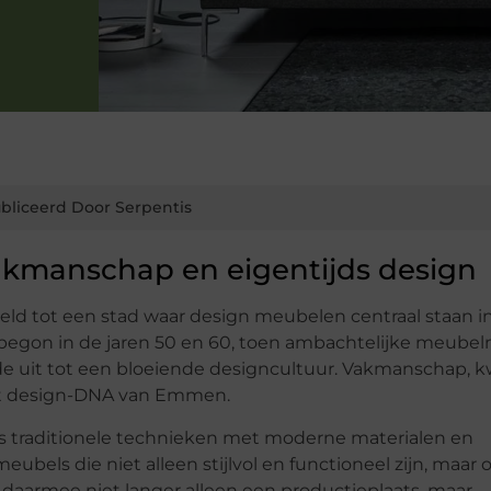
bliceerd Door Serpentis
kmanschap en eigentijds design
eld tot een stad waar
design meubelen
centraal staan i
t begon in de jaren 50 en 60, toen ambachtelijke meube
e uit tot een bloeiende designcultuur.
Vakmanschap, kw
et design-DNA van Emmen.
 traditionele technieken met moderne materialen en
bels die niet alleen stijlvol en functioneel zijn, maar 
daarmee niet langer alleen een productieplaats, maar