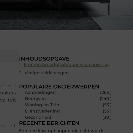
INHOUDSOPGAVE
Emmen broedplaats voor vakmanschap en eigentijds design
Veelgestelde vragen
n zowel
POPULAIRE ONDERWERPEN
Aanbiedingen
(265 )
lmakers
Bedrijven
(240 )
aliteit
Woning en Tuin
(55 )
Dienstverlening
(53 )
Gezondheid
(38 )
RECENTE BERICHTEN
ook het
Een nestkast ophangen die echt wordt