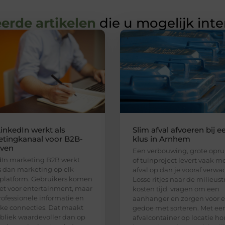
erde artikelen
die u mogelijk int
inkedIn werkt als
Slim afval afvoeren bij e
tingkanaal voor B2B-
klus in Arnhem
jven
Een verbouwing, grote opr
In marketing B2B werkt
of tuinproject levert vaak m
 dan marketing op elk
afval op dan je vooraf verwac
platform. Gebruikers komen
Losse ritjes naar de milieust
iet voor entertainment, maar
kosten tijd, vragen om een
rofessionele informatie en
aanhanger en zorgen voor e
jke connecties. Dat maakt
gedoe met sorteren. Met ee
bliek waardevoller dan op
afvalcontainer op locatie ho