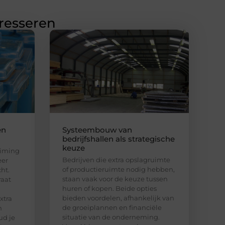
eresseren
en
Systeembouw van
bedrijfshallen als strategische
keuze
uiming
Bedrijven die extra opslagruimte
eer
of productieruimte nodig hebben,
ht.
staan vaak voor de keuze tussen
raat
huren of kopen. Beide opties
bieden voordelen, afhankelijk van
xtra
de groeiplannen en financiële
n
situatie van de onderneming.
ud je