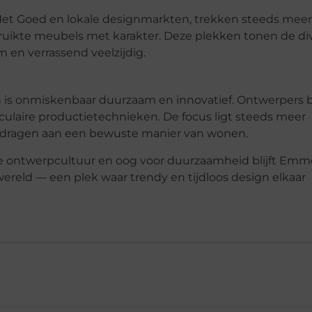
et Goed
en lokale designmarkten, trekken steeds meer
ruikte meubels met karakter. Deze plekken tonen de div
n verrassend veelzijdig.
n
n
is onmiskenbaar duurzaam en innovatief. Ontwerpers b
ulaire productietechnieken. De focus ligt steeds meer
jdragen aan een bewuste manier van wonen.
rne ontwerpcultuur en oog voor duurzaamheid blijft Em
rwereld — een plek waar
trendy en tijdloos design
elkaar