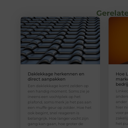
Gerelate
Daklekkage herkennen en
Hoe L
direct aanpakken
marke
bedri
Een daklekkage komt zelden op
Linked
een handig moment. Soms zie je
anders
ineens een vochtplek op het
ander 
plafond, soms merk je het pas aan
hier n
een muffe geur op zolder. Hoe het
voor p
ook begint, snel reageren is
zakeli
belangrijk. Hoe langer vocht zijn
het pu
gang kan gaan, hoe groter de