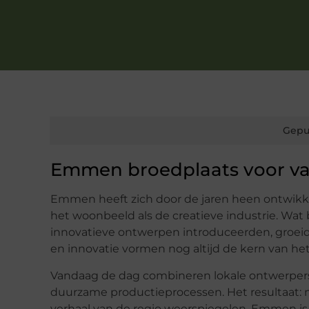
Gepu
Emmen broedplaats voor va
Emmen heeft zich door de jaren heen ontwikk
het woonbeeld als de creatieve industrie. Wa
innovatieve ontwerpen introduceerden, groeid
en innovatie
vormen nog altijd de kern van h
Vandaag de dag combineren lokale ontwerpers
duurzame productieprocessen. Het resultaat: meu
verhaal van de regio weerspiegelen. Emmen is 