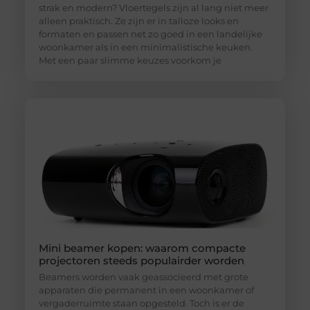
strak en modern? Vloertegels zijn al lang niet meer
alleen praktisch. Ze zijn er in talloze looks en
formaten en passen net zo goed in een landelijke
woonkamer als in een minimalistische keuken.
Met een paar slimme keuzes voorkom je
Mini beamer kopen: waarom compacte
projectoren steeds populairder worden
Beamers worden vaak geassocieerd met grote
apparaten die permanent in een woonkamer of
vergaderruimte staan opgesteld. Toch is er de