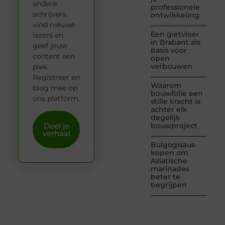
andere
professionele
schrijvers,
ontwikkeling
vind nieuwe
Een gietvloer
lezers en
in Brabant als
geef jouw
basis voor
content een
open
verbouwen
plek.
Registreer en
Waarom
blog mee op
bouwfolie een
ons platform.
stille kracht is
achter elk
degelijk
Deel je
bouwproject
verhaal
Bulgogisaus
kopen om
Aziatische
marinades
beter te
begrijpen