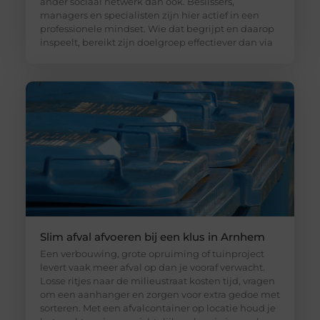
ander sociaal netwerk dan ook. Beslissers,
managers en specialisten zijn hier actief in een
professionele mindset. Wie dat begrijpt en daarop
inspeelt, bereikt zijn doelgroep effectiever dan via
Slim afval afvoeren bij een klus in Arnhem
Een verbouwing, grote opruiming of tuinproject
levert vaak meer afval op dan je vooraf verwacht.
Losse ritjes naar de milieustraat kosten tijd, vragen
om een aanhanger en zorgen voor extra gedoe met
sorteren. Met een afvalcontainer op locatie houd je