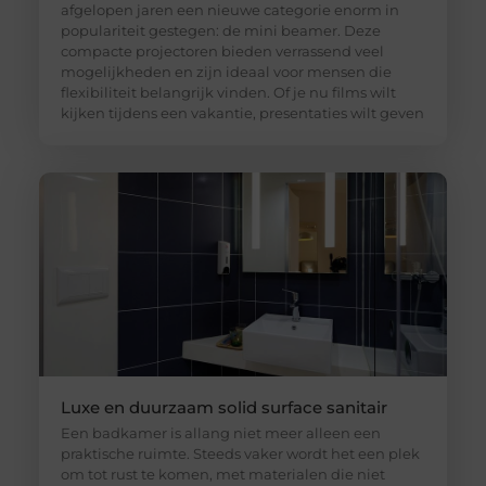
afgelopen jaren een nieuwe categorie enorm in
populariteit gestegen: de mini beamer. Deze
compacte projectoren bieden verrassend veel
mogelijkheden en zijn ideaal voor mensen die
flexibiliteit belangrijk vinden. Of je nu films wilt
kijken tijdens een vakantie, presentaties wilt geven
Luxe en duurzaam solid surface sanitair
Een badkamer is allang niet meer alleen een
praktische ruimte. Steeds vaker wordt het een plek
om tot rust te komen, met materialen die niet