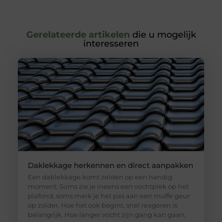
Gerelateerde artikelen
die u mogelijk
interesseren
Daklekkage herkennen en direct aanpakken
Een daklekkage komt zelden op een handig
moment. Soms zie je ineens een vochtplek op het
plafond, soms merk je het pas aan een muffe geur
op zolder. Hoe het ook begint, snel reageren is
belangrijk. Hoe langer vocht zijn gang kan gaan,