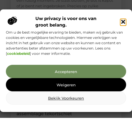
een rustig moment. Je staat buiten, je slot is kapot
of je bent net ingebroken. Precies op zulke
momenten is het lastig om goed te beoordelen wie
je voor je hebt. Toch is een betrouwbare
Uw privacy is voor ons van
slotenmaker in Delft geen zeldzaamheid, als je
groot belang.
weet waar je
Om u de best mogelijke ervaring te bieden, maken wij gebruik van
cookies en vergelijkbare technologieën. Hiermee verkrijgen we
inzicht in het gebruik van onze website en kunnen we content en
advertenties beter afstemmen op uw voorkeuren. Lees ons
[
cookiebeleid
] voor meer informatie.
Accepteren
Weigeren
Bekijk Voorkeuren
Kabelboom op maat: wanneer standaard
assemblage tekortschiet
Je merkt het tijdens montage meteen: een
kabelassemblage moet niet alleen elektrisch
kloppen, maar ook logisch vallen in je behuizing.