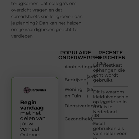
terugkomen, dat collega’s om
overzicht vragen en dat
spreadsheets sneller groeien dan
je planning? Dan kan het helpen
om je vaardigheden gericht te
verdiepen
POPULAIRE
RECENTE
ONDERWERPEN
BERICHTEN
(265
Een nestkast
Aanbiedingen
)
ophangen die
echt wordt
(240
Bedrijven
gebruikt
)
Woning
(55
Dit is waarom
en Tuin
)
kleiduivenschieten
op locatie zo in
Begin
(53
Dienstverlening
trek is in
vandaag
)
Nederland
met het
(38
delen van
Gezondheid
)
jouw
Excel
verhaal!
gebruiken als
versneller voor
Ontmoet
je