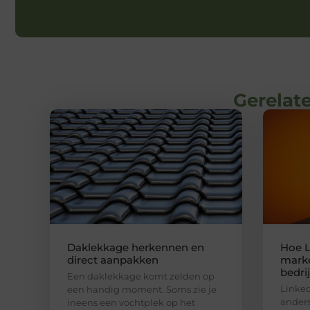
Gerelate
Daklekkage herkennen en
Hoe L
direct aanpakken
marke
bedri
Een daklekkage komt zelden op
Linked
een handig moment. Soms zie je
anders
ineens een vochtplek op het