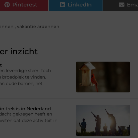
Pinterest
LinkedIn
Ema
dennen
,
vakantie ardennen
r inzicht
t
en levendige sfeer. Toch
e broedplek te vinden.
van oude bomen, het
in trek is in Nederland
andacht gekregen heeft en
eten dat deze activiteit in