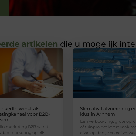
erde artikelen
die u mogelijk int
inkedIn werkt als
Slim afval afvoeren bij e
tingkanaal voor B2B-
klus in Arnhem
jven
Een verbouwing, grote opr
In marketing B2B werkt
of tuinproject levert vaak m
 dan marketing op elk
afval op dan je vooraf verwac