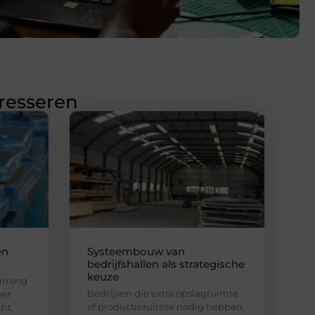
eresseren
en
Systeembouw van
bedrijfshallen als strategische
keuze
uiming
Bedrijven die extra opslagruimte
eer
of productieruimte nodig hebben,
ht.