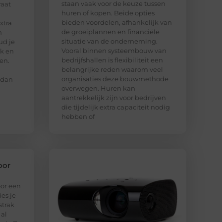
staan vaak voor de keuze tussen
raat
huren of kopen. Beide opties
bieden voordelen, afhankelijk van
xtra
de groeiplannen en financiële
n
situatie van de onderneming.
ud je
Vooral binnen systeembouw van
jk en
bedrijfshallen is flexibiliteit een
en.
belangrijke reden waarom veel
organisaties deze bouwmethode
 dan
overwegen. Huren kan
aantrekkelijk zijn voor bedrijven
die tijdelijk extra capaciteit nodig
hebben of
oor
oor een
ies je
strak
 al