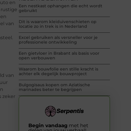
auto en
Een nestkast ophangen die echt wordt
 rustige
gebruikt
 en
Dit is waarom kleiduivenschieten op
eel van
locatie zo in trek is in Nederland
steel.
Excel gebruiken als versneller voor je
professionele ontwikkeling
Een gietvloer in Brabant als basis voor
open verbouwen
Waarom bouwfolie een stille kracht is
achter elk degelijk bouwproject
ld van
tuur
Bulgogisaus kopen om Aziatische
en
marinades beter te begrijpen
 zeker
Begin vandaag
met het
delen van jouw verhaal!