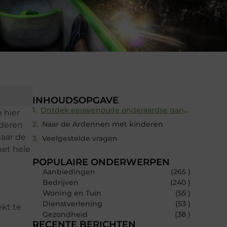
INHOUDSOPGAVE
Ontdek eeuwenoude onderaardse gangen
 hier
Naar de Ardennen met kinderen
nderen
Naar de
Veelgestelde vragen
het hele
POPULAIRE ONDERWERPEN
Aanbiedingen
(265 )
Bedrijven
(240 )
Woning en Tuin
(55 )
Dienstverlening
(53 )
ekt te
Gezondheid
(38 )
RECENTE BERICHTEN