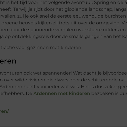
 is het tijd voor het volgende avontuur. Spring en de 
ft. Terwijl je rijdt door het glooiende landschap, langs
allen, zul je ook snel de eerste eeuwenoude burchten
 groene heuvels kijken zij trots uit over de omgeving. V
epen door de spannende verhalen over stoere ridders en
ga op ontdekkingsreis door de smalle gangen van het ka
eren
 avonturen ook wat spannender! Wat dacht je bijvoorbee
en over wilde rivieren die dwars door de schitterende na
 Ardennen heeft voor ieder wat wils. Het is dus zeker ge
liefhebbers. De
Ardennen met kinderen
bezoeken is dus
ren/