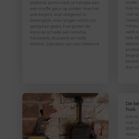
ander 
plafond, soms merk je het pas aan
hier n
een muffe geur op zolder. Hoe het
voor p
ook begint, snel reageren is
zakeli
belangrijk. Hoe langer vocht zijn
het pu
gang kan gaan, hoe groter de
welk a
kans op schade aan isolatie,
ook. B
houtwerk, stucwerk en zelfs
special
elektra. Signalen van een lekkend
profes
begrij
bereik
dan vi
De be
huis
Een sc
rust in
stofzu
Woon j