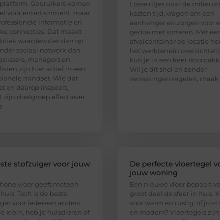
platform. Gebruikers komen
Losse ritjes naar de milieust
iet voor entertainment, maar
kosten tijd, vragen om een
rofessionele informatie en
aanhanger en zorgen voor e
jke connecties. Dat maakt
gedoe met sorteren. Met ee
bliek waardevoller dan op
afvalcontainer op locatie ho
nder sociaal netwerk dan
het werkterrein overzichteli
eslissers, managers en
kun je in een keer doorpakk
isten zijn hier actief in een
Wil je dit snel en zonder
sionele mindset. Wie dat
verrassingen regelen, maak
pt en daarop inspeelt,
t zijn doelgroep effectiever
a
ste stofzuiger voor jouw
De perfecte vloertegel v
jouw woning
hone vloer geeft meteen
Een nieuwe vloer bepaalt v
 huis. Toch is de beste
groot deel de sfeer in huis. K
iger voor iedereen anders.
voor warm en rustig, of juist 
e klein, heb je huisdieren of
en modern? Vloertegels zijn