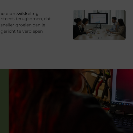
onele ontwikkeling
s steeds terugkomen, dat
sneller groeien dan je
gericht te verdiepen