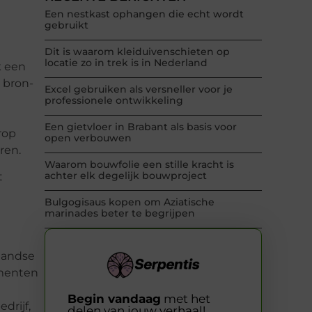
Een nestkast ophangen die echt wordt
gebruikt
Dit is waarom kleiduivenschieten op
locatie zo in trek is in Nederland
k een
 bron-
Excel gebruiken als versneller voor je
professionele ontwikkeling
t
Een gietvloer in Brabant als basis voor
rop
open verbouwen
ren.
Waarom bouwfolie een stille kracht is
achter elk degelijk bouwproject
t
Bulgogisaus kopen om Aziatische
marinades beter te begrijpen
rlandse
umenten
Begin vandaag
met het
drijf,
delen van jouw verhaal!