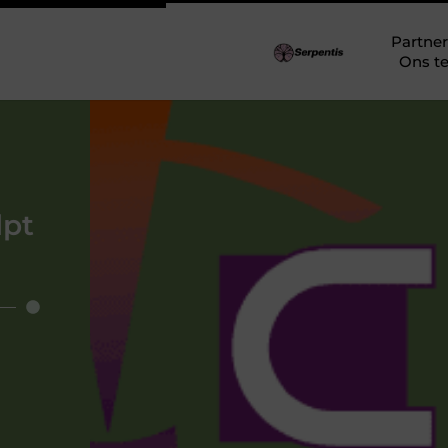
Partner
Ons t
lpt