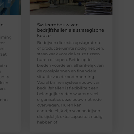
en
Systeembouw van
bedrijfshallen als strategische
keuze
uiming
Bedrijven die extra opslagruimte
eer
of productieruimte nodig hebben,
ht.
staan vaak voor de keuze tussen
raat
huren of kopen. Beide opties
bieden voordelen, afhankelijk van
xtra
de groeiplannen en financiële
n
situatie van de onderneming.
ud je
Vooral binnen systeembouw van
jk en
bedrijfshallen is flexibiliteit een
en.
belangrijke reden waarom veel
organisaties deze bouwmethode
 dan
overwegen. Huren kan
aantrekkelijk zijn voor bedrijven
die tijdelijk extra capaciteit nodig
hebben of