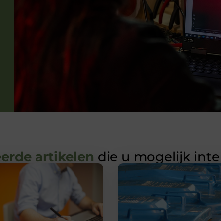
erde artikelen
die u mogelijk int