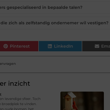
ers gespecialiseerd in bepaalde talen?
die zich als zelfstandig ondernemer wil vestigen?
Pinterest
LinkedIn
Ema
aanvragen
r inzicht
t
en levendige sfeer. Toch
e broedplek te vinden.
van oude bomen, het