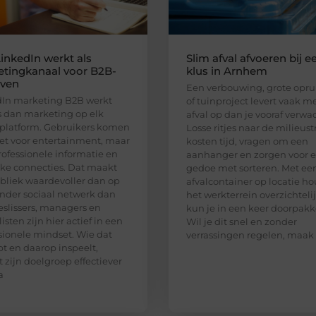
inkedIn werkt als
Slim afval afvoeren bij e
tingkanaal voor B2B-
klus in Arnhem
jven
Een verbouwing, grote opr
In marketing B2B werkt
of tuinproject levert vaak m
 dan marketing op elk
afval op dan je vooraf verwac
platform. Gebruikers komen
Losse ritjes naar de milieust
iet voor entertainment, maar
kosten tijd, vragen om een
rofessionele informatie en
aanhanger en zorgen voor e
jke connecties. Dat maakt
gedoe met sorteren. Met ee
bliek waardevoller dan op
afvalcontainer op locatie ho
nder sociaal netwerk dan
het werkterrein overzichteli
eslissers, managers en
kun je in een keer doorpakk
isten zijn hier actief in een
Wil je dit snel en zonder
sionele mindset. Wie dat
verrassingen regelen, maak
pt en daarop inspeelt,
t zijn doelgroep effectiever
a