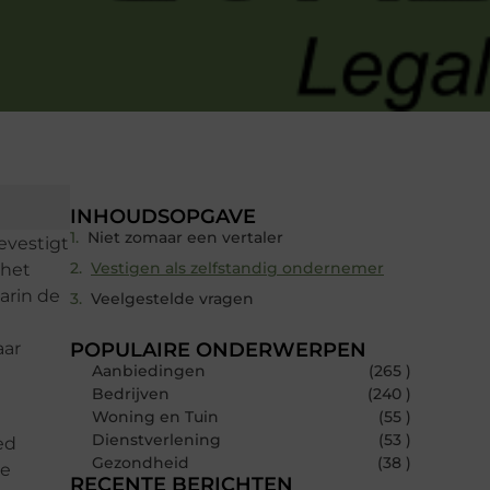
INHOUDSOPGAVE
Niet zomaar een vertaler
evestigt
Vestigen als zelfstandig ondernemer
 het
aarin de
Veelgestelde vragen
aar
POPULAIRE ONDERWERPEN
Aanbiedingen
(265 )
Bedrijven
(240 )
Woning en Tuin
(55 )
Dienstverlening
(53 )
ed
Gezondheid
(38 )
ke
RECENTE BERICHTEN