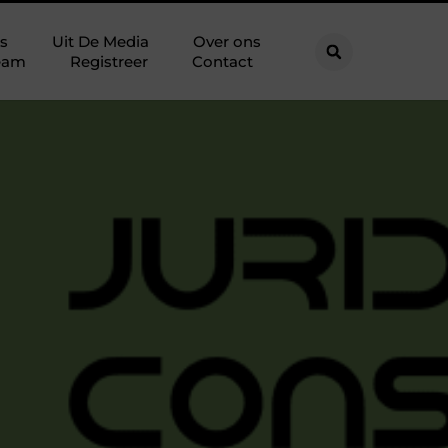
s
Uit De Media
Over ons
eam
Registreer
Contact