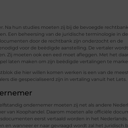
ler. Na hun studies moeten zij bij de bevoegde rechtban
n. Een beheersing van de juridische terminologie in de
ze documenten door de rechtbank zijn onderzocht en de
genodigd voor de beëdigde aanstelling. De vertaler word
ten. Zij moeten ook een eed moet afleggen. Met het daa
mpel laten maken om zijn beëdigde vertalingen te marke
tblok die hier willen komen werken is een van de mees
ers die gespecialiseerd zijn in vertaling vanuit het Lets.
ndernemer
s zelfstandig ondernemer moeten zij net als andere Nede
er van Koophandel. Daarom moeten alle officiële doc
sdocumenten eerst vertaald worden in het Nederlands.
en en wanneer er naar gevraagd wordt zal het juridisch be