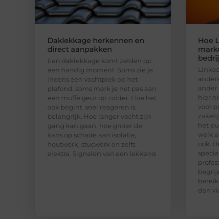
Daklekkage herkennen en
Hoe L
direct aanpakken
marke
bedri
Een daklekkage komt zelden op
Linked
een handig moment. Soms zie je
anders
ineens een vochtplek op het
ander 
plafond, soms merk je het pas aan
hier n
een muffe geur op zolder. Hoe het
voor p
ook begint, snel reageren is
zakeli
belangrijk. Hoe langer vocht zijn
het pu
gang kan gaan, hoe groter de
welk a
kans op schade aan isolatie,
ook. B
houtwerk, stucwerk en zelfs
special
elektra. Signalen van een lekkend
profes
begrij
bereik
dan vi