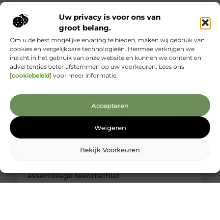
momenten is het lastig om goed te beoordelen wie
je voor je hebt. Toch is een betrouwbare
Uw privacy is voor ons van
slotenmaker in Delft geen zeldzaamheid, als je
groot belang.
weet waar je
Om u de best mogelijke ervaring te bieden, maken wij gebruik van
cookies en vergelijkbare technologieën. Hiermee verkrijgen we
inzicht in het gebruik van onze website en kunnen we content en
advertenties beter afstemmen op uw voorkeuren. Lees ons
[
cookiebeleid
] voor meer informatie.
Accepteren
Weigeren
Bekijk Voorkeuren
Kabelboom op maat: wanneer standaard
assemblage tekortschiet
Je merkt het tijdens montage meteen: een
kabelassemblage moet niet alleen elektrisch
kloppen, maar ook logisch vallen in je behuizing.
Als je nog moet duwen, draaien en improviseren,