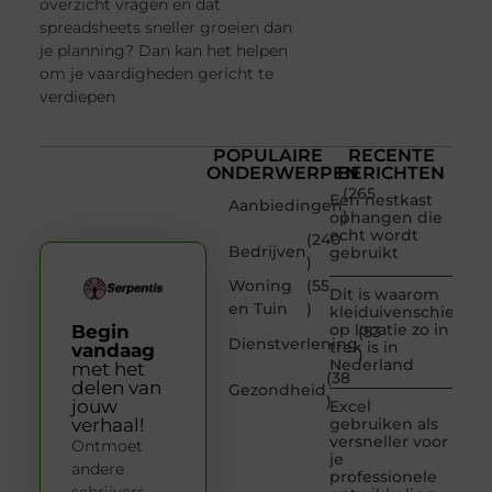
overzicht vragen en dat
spreadsheets sneller groeien dan
je planning? Dan kan het helpen
om je vaardigheden gericht te
verdiepen
POPULAIRE
RECENTE
ONDERWERPEN
BERICHTEN
(265
Een nestkast
Aanbiedingen
)
ophangen die
echt wordt
(240
Bedrijven
gebruikt
)
Woning
(55
Dit is waarom
en Tuin
)
kleiduivenschieten
op locatie zo in
Begin
(53
Dienstverlening
trek is in
vandaag
)
Nederland
met het
(38
delen van
Gezondheid
)
jouw
Excel
verhaal!
gebruiken als
versneller voor
Ontmoet
je
andere
professionele
schrijvers,