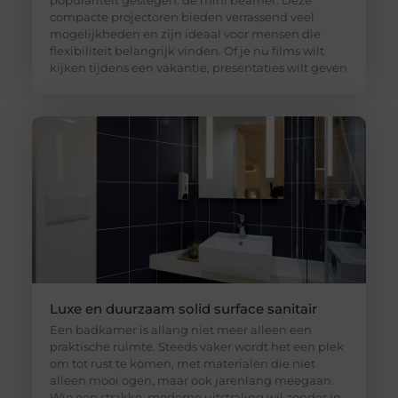
populariteit gestegen: de mini beamer. Deze
compacte projectoren bieden verrassend veel
mogelijkheden en zijn ideaal voor mensen die
flexibiliteit belangrijk vinden. Of je nu films wilt
kijken tijdens een vakantie, presentaties wilt geven
Luxe en duurzaam solid surface sanitair
Een badkamer is allang niet meer alleen een
praktische ruimte. Steeds vaker wordt het een plek
om tot rust te komen, met materialen die niet
alleen mooi ogen, maar ook jarenlang meegaan.
Wie een strakke, moderne uitstraling wil zonder in