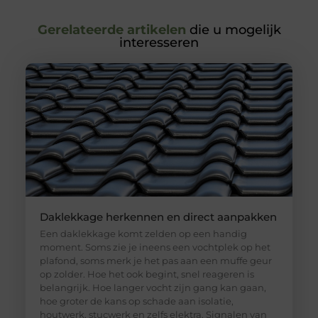
Gerelateerde artikelen
die u mogelijk
interesseren
Daklekkage herkennen en direct aanpakken
Een daklekkage komt zelden op een handig
moment. Soms zie je ineens een vochtplek op het
plafond, soms merk je het pas aan een muffe geur
op zolder. Hoe het ook begint, snel reageren is
belangrijk. Hoe langer vocht zijn gang kan gaan,
hoe groter de kans op schade aan isolatie,
houtwerk, stucwerk en zelfs elektra. Signalen van