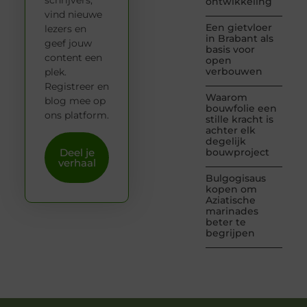
ontwikkeling
vind nieuwe
Een gietvloer
lezers en
in Brabant als
geef jouw
basis voor
content een
open
verbouwen
plek.
Registreer en
Waarom
blog mee op
bouwfolie een
ons platform.
stille kracht is
achter elk
degelijk
Deel je
bouwproject
verhaal
Bulgogisaus
kopen om
Aziatische
marinades
beter te
begrijpen