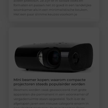
alleen praktisch. Ze zijn er in talloze looks en
formaten en passen net zo goed in een landelijke
woonkamer als in een minimalistische keuken.
Met een paar slimme keuzes voorkom je
Mini beamer kopen: waarom compacte
projectoren steeds populairder worden
Beamers worden vaak geassocieerd met grote
apparaten die permanent in een woonkamer of
vergaderruimte staan opgesteld. Toch is er de
afgelopen jaren een nieuwe categorie enorm in