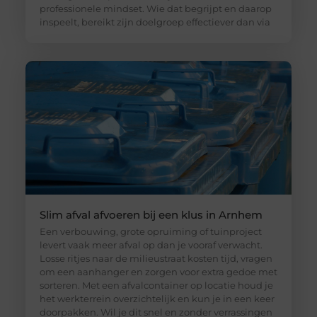
professionele mindset. Wie dat begrijpt en daarop
inspeelt, bereikt zijn doelgroep effectiever dan via
Slim afval afvoeren bij een klus in Arnhem
Een verbouwing, grote opruiming of tuinproject
levert vaak meer afval op dan je vooraf verwacht.
Losse ritjes naar de milieustraat kosten tijd, vragen
om een aanhanger en zorgen voor extra gedoe met
sorteren. Met een afvalcontainer op locatie houd je
het werkterrein overzichtelijk en kun je in een keer
doorpakken. Wil je dit snel en zonder verrassingen