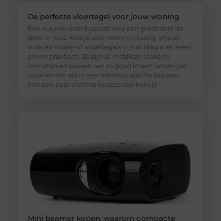
De perfecte vloertegel voor jouw woning
Een nieuwe vloer bepaalt voor een groot deel de
sfeer in huis. Kies je voor warm en rustig, of juist
strak en modern? Vloertegels zijn al lang niet meer
alleen praktisch. Ze zijn er in talloze looks en
formaten en passen net zo goed in een landelijke
woonkamer als in een minimalistische keuken.
Met een paar slimme keuzes voorkom je
Mini beamer kopen: waarom compacte