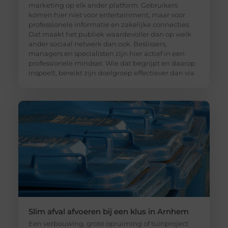
marketing op elk ander platform. Gebruikers
komen hier niet voor entertainment, maar voor
professionele informatie en zakelijke connecties.
Dat maakt het publiek waardevoller dan op welk
ander sociaal netwerk dan ook. Beslissers,
managers en specialisten zijn hier actief in een
professionele mindset. Wie dat begrijpt en daarop
inspeelt, bereikt zijn doelgroep effectiever dan via
Slim afval afvoeren bij een klus in Arnhem
Een verbouwing, grote opruiming of tuinproject