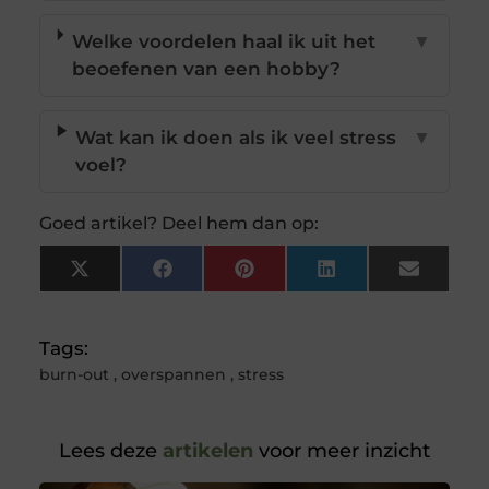
Welke voordelen haal ik uit het
▼
beoefenen van een hobby?
Wat kan ik doen als ik veel stress
▼
voel?
Goed artikel? Deel hem dan op:
X
Facebook
Pinterest
LinkedIn
Email
(Twitter)
Tags:
burn-out
,
overspannen
,
stress
Lees deze
artikelen
voor meer inzicht