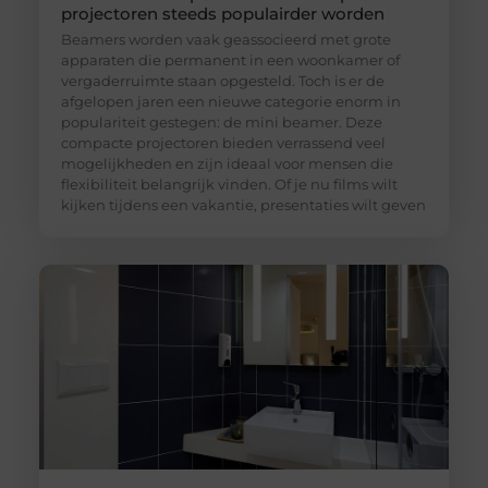
projectoren steeds populairder worden
Beamers worden vaak geassocieerd met grote
apparaten die permanent in een woonkamer of
vergaderruimte staan opgesteld. Toch is er de
afgelopen jaren een nieuwe categorie enorm in
populariteit gestegen: de mini beamer. Deze
compacte projectoren bieden verrassend veel
mogelijkheden en zijn ideaal voor mensen die
flexibiliteit belangrijk vinden. Of je nu films wilt
kijken tijdens een vakantie, presentaties wilt geven