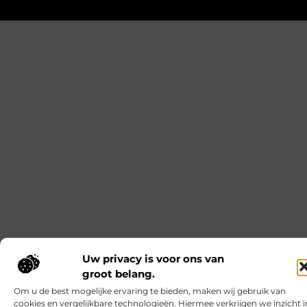
Kabelboom op maat: wanneer standaard
assemblage tekortschiet
Je merkt het tijdens montage meteen: een
kabelassemblage moet niet alleen elektrisch
kloppen, maar ook logisch vallen in je behuizing.
Als je nog moet duwen, draaien en improviseren,
kost dat tijd en levert het gedoe op. Met een
kabelboom op maat zijn routing, lengtes en
aftakkingen vooraf zo uitgewerkt dat de bundel
rustig ligt en uitkomt waar jij ’m