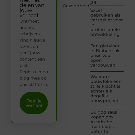
(38
delen van
Gezondheid
)
jouw
Excel
verhaal!
gebruiken als
versneller voor
Ontmoet
je
andere
professionele
schrijvers,
ontwikkeling
vind nieuwe
Een gietvloer
lezers en
in Brabant als
geef jouw
basis voor
content een
open
verbouwen
plek.
Registreer en
Waarom
blog mee op
bouwfolie een
ons platform.
stille kracht is
achter elk
degelijk
Deel je
bouwproject
verhaal
Bulgogisaus
kopen om
Aziatische
marinades
beter te