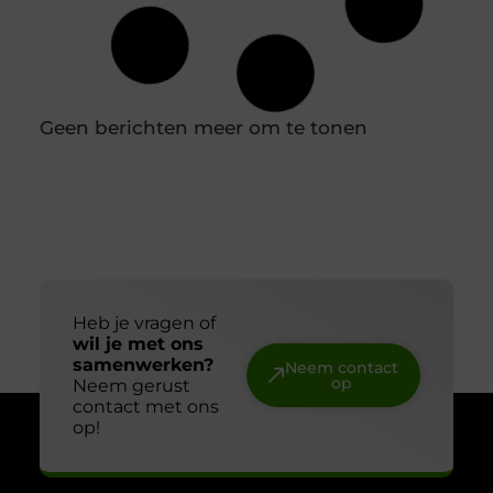
In een professionele keuken is een nauwkeurige
houdbaarheidsregistratie essentieel om
voedselveiligheid te waarborgen en verspilling te
voorkomen. Diepvriesetiketten spelen hierin een
belangrijke rol, omdat je hiermee eenvoudig
vastlegt wanneer producten zijn ingevroren en tot
wanneer ze gebruikt kunnen worden. Door
diepvriesetiketten consequent te gebruiken,
voorkom je verwarring en houd je controle over je
voorraad. In combinatie met een labelprinter kun