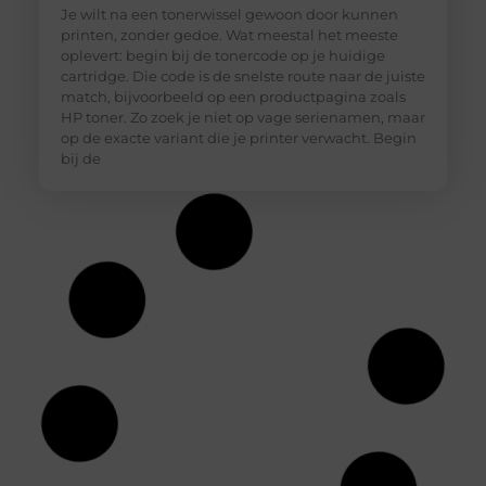
Je wilt na een tonerwissel gewoon door kunnen
printen, zonder gedoe. Wat meestal het meeste
oplevert: begin bij de tonercode op je huidige
cartridge. Die code is de snelste route naar de juiste
match, bijvoorbeeld op een productpagina zoals
HP toner. Zo zoek je niet op vage serienamen, maar
op de exacte variant die je printer verwacht. Begin
bij de
Hoe diepvriesetiketten helpen bij
houdbaarheidsregistratie