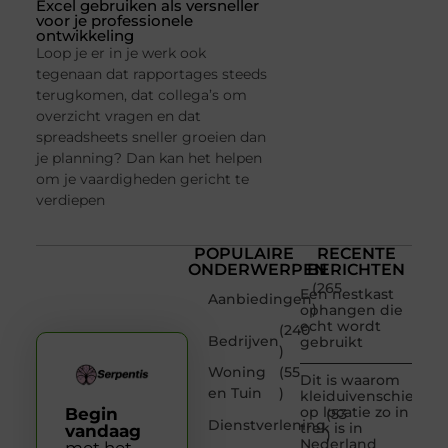
Excel gebruiken als versneller
voor je professionele
ontwikkeling
Loop je er in je werk ook
tegenaan dat rapportages steeds
terugkomen, dat collega’s om
overzicht vragen en dat
spreadsheets sneller groeien dan
je planning? Dan kan het helpen
om je vaardigheden gericht te
verdiepen
POPULAIRE
RECENTE
ONDERWERPEN
BERICHTEN
(265
Een nestkast
Aanbiedingen
)
ophangen die
echt wordt
(240
Bedrijven
gebruikt
)
Woning
(55
Dit is waarom
en Tuin
)
kleiduivenschieten
op locatie zo in
Begin
(53
Dienstverlening
trek is in
vandaag
)
Nederland
met het