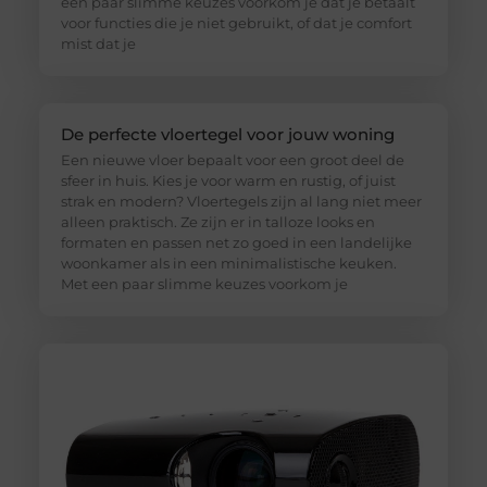
een paar slimme keuzes voorkom je dat je betaalt
voor functies die je niet gebruikt, of dat je comfort
mist dat je
De perfecte vloertegel voor jouw woning
Een nieuwe vloer bepaalt voor een groot deel de
sfeer in huis. Kies je voor warm en rustig, of juist
strak en modern? Vloertegels zijn al lang niet meer
alleen praktisch. Ze zijn er in talloze looks en
formaten en passen net zo goed in een landelijke
woonkamer als in een minimalistische keuken.
Met een paar slimme keuzes voorkom je