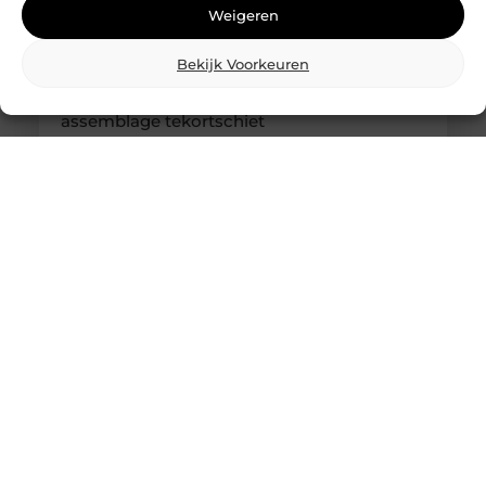
Weigeren
Bekijk Voorkeuren
Kabelboom op maat: wanneer standaard
assemblage tekortschiet
Je merkt het tijdens montage meteen: een
kabelassemblage moet niet alleen elektrisch
kloppen, maar ook logisch vallen in je behuizing.
Als je nog moet duwen, draaien en improviseren,
kost dat tijd en levert het gedoe op. Met een
kabelboom op maat zijn routing, lengtes en
aftakkingen vooraf zo uitgewerkt dat de bundel
rustig ligt en uitkomt waar jij ’m