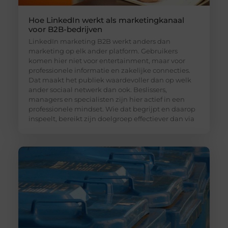
Hoe LinkedIn werkt als marketingkanaal
voor B2B-bedrijven
LinkedIn marketing B2B werkt anders dan
marketing op elk ander platform. Gebruikers
komen hier niet voor entertainment, maar voor
professionele informatie en zakelijke connecties.
Dat maakt het publiek waardevoller dan op welk
ander sociaal netwerk dan ook. Beslissers,
managers en specialisten zijn hier actief in een
professionele mindset. Wie dat begrijpt en daarop
inspeelt, bereikt zijn doelgroep effectiever dan via