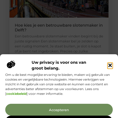
Hoe kies je een betrouwbare slotenmaker in
Delft?
Een betrouwbare slotenmaker vinden begint bij de
juiste signalen Een slotenmaker bel je zelden op
een rustig moment. Je staat buiten, je slot is kapot
of je bent net ingebroken. Precies op zulke
momenten is het lastig om goed te beoordelen wie
je voor je hebt. Toch is een betrouwbare
Uw privacy is voor ons van
slotenmaker in Delft geen zeldzaamheid, als je
groot belang.
weet waar je
Om u de best mogelijke ervaring te bieden, maken wij gebruik van
cookies en vergelijkbare technologieën. Hiermee verkrijgen we
inzicht in het gebruik van onze website en kunnen we content en
advertenties beter afstemmen op uw voorkeuren. Lees ons
[
cookiebeleid
] voor meer informatie.
Accepteren