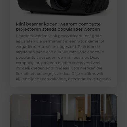
Mini beamer kopen: waarom compacte
projectoren steeds populairder worden
Beamers worden vaak geassocieerd met grote
apparaten die permanent in een woonkamer of
vergaderruimte staan opgesteld. Toch is er de
afgelopen jaren een nieuwe categorie enorm in
populariteit gestegen: de mini beamer. Deze
compacte projectoren bieden verrassend veel
mogelijkheden en zijn ideaal voor mensen die
flexibiliteit belangrijk vinden. Of je nu films wilt
kijken tijdens een vakantie, presentaties wilt geven