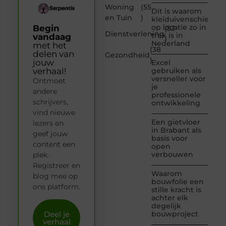
Woning
(55
Dit is waarom
en Tuin
)
kleiduivenschieten
op locatie zo in
Begin
(53
Dienstverlening
trek is in
vandaag
)
Nederland
met het
(38
delen van
Gezondheid
)
jouw
Excel
verhaal!
gebruiken als
versneller voor
Ontmoet
je
andere
professionele
schrijvers,
ontwikkeling
vind nieuwe
Een gietvloer
lezers en
in Brabant als
geef jouw
basis voor
content een
open
verbouwen
plek.
Registreer en
Waarom
blog mee op
bouwfolie een
ons platform.
stille kracht is
achter elk
degelijk
Deel je
bouwproject
verhaal