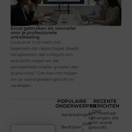
Excel gebruiken als versneller
voor je professionele
ontwikkeling
Loop je er in je werk ook
tegenaan dat rapportages steeds
terugkomen, dat collega’s om
overzicht vragen en dat
spreadsheets sneller groeien dan
je planning? Dan kan het helpen
om je vaardigheden gericht te
verdiepen
POPULAIRE
RECENTE
ONDERWERPEN
BERICHTEN
(265
Een nestkast
Aanbiedingen
)
ophangen die
echt wordt
(240
Bedrijven
gebruikt
)