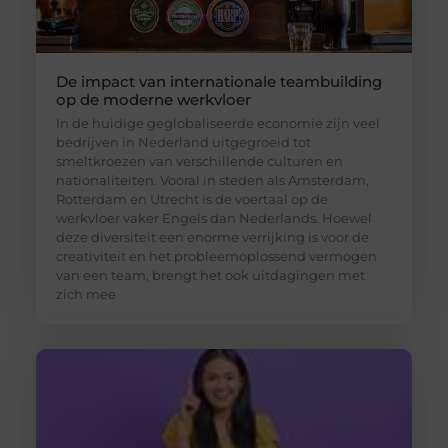
De impact van internationale teambuilding
op de moderne werkvloer
In de huidige geglobaliseerde economie zijn veel
bedrijven in Nederland uitgegroeid tot
smeltkroezen van verschillende culturen en
nationaliteiten. Vooral in steden als Amsterdam,
Rotterdam en Utrecht is de voertaal op de
werkvloer vaker Engels dan Nederlands. Hoewel
deze diversiteit een enorme verrijking is voor de
creativiteit en het probleemoplossend vermogen
van een team, brengt het ook uitdagingen met
zich mee