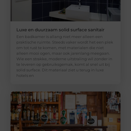
Luxe en duurzaam solid surface sanitair
Een badkamer is allang niet meer alleen een
praktische ruimte. Steeds vaker wordt het een plek
om tot rust te komen, met materialen die niet
alleen mooi ogen, maar ook jarenlang meegaan.
Wie een strakke, moderne uitstraling wil zonder in
te leveren op gebruiksgemak, komt al snel uit bij
solid surface. Dit materiaal ziet u terug in luxe
hotels en