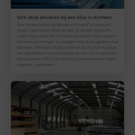
Slim afval afvoeren bij een klus in Arnhem
Een verbouwing, grote opruiming of tuinproject
levert vaak meer afval op dan je vooraf verwacht.
Losse ritjes naar de milieustraat kosten tijd, vragen
om een aanhanger en zorgen voor extra gedoe met
sorteren. Met een afvalcontainer op locatie houd je
het werkterrein overzichtelijk en kun je in een keer
doorpakken. Wil je dit snel en zonder verrassingen
regelen, maak dan