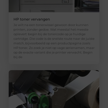
HP toner vervangen
Je wilt na een tonerwissel gewoon door kunnen
printen, zonder gedoe. Wat meestal het meeste
oplevert: begin bij de tonercode op je huidige
cartridge. Die code is de snelste route naar de juiste
match, bijvoorbeeld op een productpagina zoals
HP toner. Zo zoek je niet op vage serienamen, maar
op de exacte variant die je printer verwacht. Begin
bij de