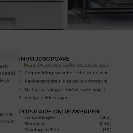
INHOUDSOPGAVE
Begin bij de tonercode (en niet bij de serienaam)
ert:
Chipmelding: waar het schuurt en wat vaak werkt
orbeeld
e je
Paginacapaciteit: kies op je printgedrag, niet op de laagste prijs
Na het vervangen: test slim, en wijs niet te snel naar de toner
Veelgestelde vragen
POPULAIRE ONDERWERPEN
an die
Aanbiedingen
(265 )
ks niet
Bedrijven
(240 )
Woning en Tuin
(55 )