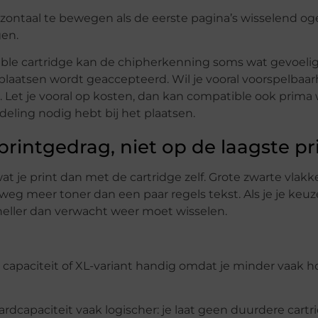
rizontaal te bewegen als de eerste pagina’s wisselend og
gen.
le cartridge kan de chipherkenning soms wat gevoelige
plaatsen wordt geaccepteerd. Wil je vooral voorspelbaar
 Let je vooral op kosten, dan kan compatible ook prima
eling nodig hebt bij het plaatsen.
printgedrag, niet op de laagste pri
t je print dan met de cartridge zelf. Grote zwarte vlakk
lweg meer toner dan een paar regels tekst. Als je je keuz
sneller dan verwacht weer moet wisselen.
e capaciteit of XL-variant handig omdat je minder vaak h
aardcapaciteit vaak logischer: je laat geen duurdere cartr