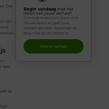
en. Dat
Begin vandaag
met het
delen van jouw verhaal!
Ontmoet andere schrijvers, vind
r zijn:
nieuwe lezers en geef jouw
heid,
content een plek. Registreer en
 werken,
blog mee op ons platform.
Deel je verhaal
js
en,
e laat
oeft te
idge