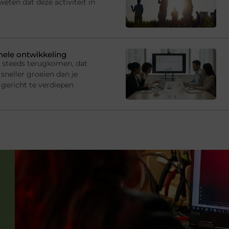
eten dat deze activiteit in
onele ontwikkeling
s steeds terugkomen, dat
sneller groeien dan je
gericht te verdiepen