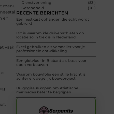
Dienstverlening
(53 )
het menu
Gezondheid
(38 )
 meestal
RECENTE BERICHTEN
en en
Een nestkast ophangen die echt wordt
gebruikt
Dit is waarom kleiduivenschieten op
locatie zo in trek is in Nederland
Excel gebruiken als versneller voor je
et vaak
professionele ontwikkeling
Een gietvloer in Brabant als basis voor
open verbouwen
ter
Waarom bouwfolie een stille kracht is
achter elk degelijk bouwproject
Bulgogisaus kopen om Aziatische
nog
marinades beter te begrijpen
et.