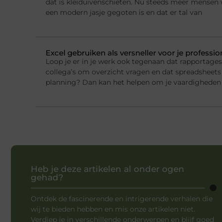
dat is kleiduivenschieten. Nu steeds meer mensen w
een modern jasje gegoten is en dat er tal van
Excel gebruiken als versneller voor je professi
Loop je er in je werk ook tegenaan dat rapportage
collega’s om overzicht vragen en dat spreadsheets 
planning? Dan kan het helpen om je vaardigheden 
Heb je deze artikelen al onder ogen
gehad?
Ontdek de fascinerende en intrigerende verhalen die
wij te bieden hebben en mis onze artikelen niet.
Verdiep je in verschillende onderwerpen en blijf goed