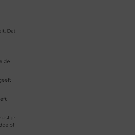
it. Dat
kelde
geeft.
eft
past je
doe of