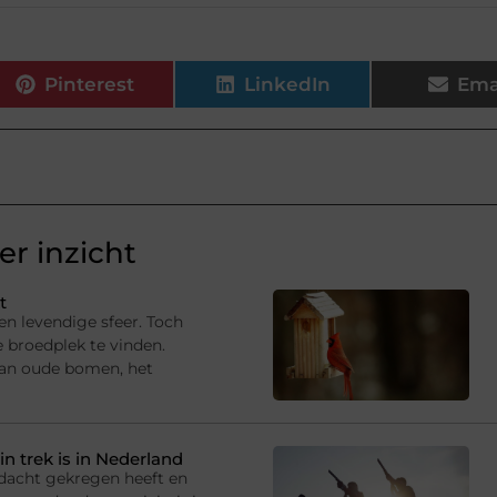
Pinterest
LinkedIn
Ema
r inzicht
t
en levendige sfeer. Toch
e broedplek te vinden.
van oude bomen, het
in trek is in Nederland
andacht gekregen heeft en