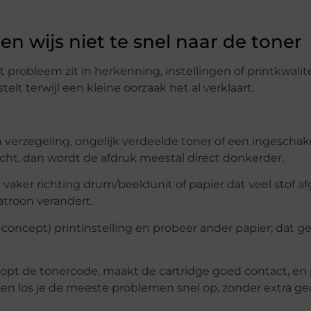
en wijs niet te snel naar de toner
et probleem zit in herkenning, instellingen of printkwalite
t terwijl een kleine oorzaak het al verklaart.
n verzegeling, ongelijk verdeelde toner of een ingescha
cht, dan wordt de afdruk meestal direct donkerder.
 vaker richting drum/beeldunit of papier dat veel stof af
atroon verandert.
t-concept) printinstelling en probeer ander papier; dat ge
klopt de tonercode, maakt de cartridge goed contact, en 
nten los je de meeste problemen snel op, zonder extra ge