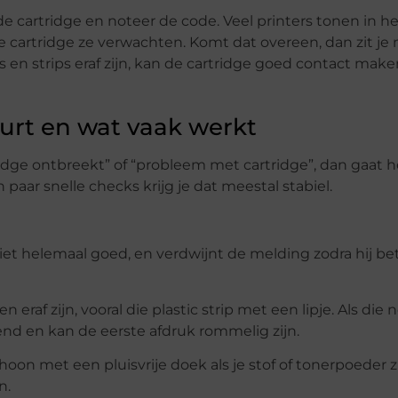
 oude cartridge en noteer de code. Veel printers tonen in 
ke cartridge ze verwachten. Komt dat overeen, dan zit je
 en strips eraf zijn, kan de cartridge goed contact mak
urt en wat vaak werkt
idge ontbreekt” of “probleem met cartridge”, dan gaat h
ar snelle checks krijg je dat meestal stabiel.
 niet helemaal goed, en verdwijnt de melding zodra hij be
eraf zijn, vooral die plastic strip met een lipje. Als die 
kend en kan de eerste afdruk rommelig zijn.
on met een pluisvrije doek als je stof of tonerpoeder zi
n.