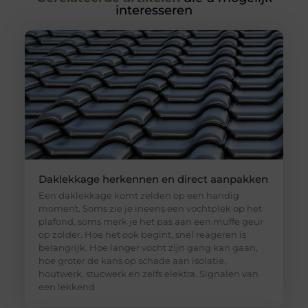
interesseren
Daklekkage herkennen en direct aanpakken
Een daklekkage komt zelden op een handig
moment. Soms zie je ineens een vochtplek op het
plafond, soms merk je het pas aan een muffe geur
op zolder. Hoe het ook begint, snel reageren is
belangrijk. Hoe langer vocht zijn gang kan gaan,
hoe groter de kans op schade aan isolatie,
houtwerk, stucwerk en zelfs elektra. Signalen van
een lekkend