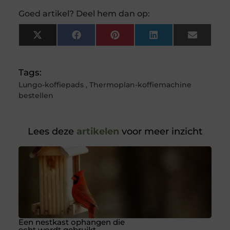
Goed artikel? Deel hem dan op:
X
Facebook
Pinterest
LinkedIn
Email
(Twitter)
Tags:
Lungo-koffiepads
,
Thermoplan-koffiemachine
bestellen
Lees deze
artikelen
voor meer inzicht
Een nestkast ophangen die
echt wordt gebruikt