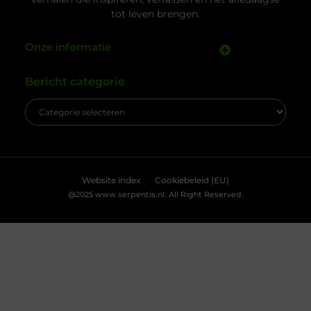
slotenmaker in Delft geen zeldzaamheid, als je
groot belang.
weet waar je
Om u de best mogelijke ervaring te bieden, maken wij gebruik van
cookies en vergelijkbare technologieën. Hiermee verkrijgen we
inzicht in het gebruik van onze website en kunnen we content en
advertenties beter afstemmen op uw voorkeuren. Lees ons
[
cookiebeleid
] voor meer informatie.
Accepteren
Weigeren
Bekijk Voorkeuren
Kabelboom op maat: wanneer standaard
assemblage tekortschiet
Je merkt het tijdens montage meteen: een
kabelassemblage moet niet alleen elektrisch
kloppen, maar ook logisch vallen in je behuizing.
Als je nog moet duwen, draaien en improviseren,
kost dat tijd en levert het gedoe op. Met een
kabelboom op maat zijn routing, lengtes en