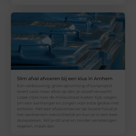
Slim afval afvoeren bij een klus in Arnhem
Een verbouwing, grote opruiming of tuinproject
levert vaak meer afval op dan je vooraf verwacht.
Losse ritjes naar de milieustraat kosten tijd, vragen
om een aanhanger en zorgen voor extra gedoe met
sorteren. Met een afvalcontainer op locatie houd je
het werkterrein overzichtelijk en kun je in een keer
doorpakken. Wil je dit snel en zonder verrassingen
regelen, maak dan