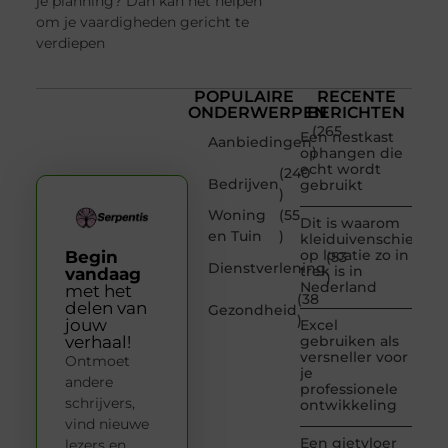
je planning? Dan kan het helpen
om je vaardigheden gericht te
verdiepen
POPULAIRE
RECENTE
ONDERWERPEN
BERICHTEN
(265
Een nestkast
Aanbiedingen
)
ophangen die
echt wordt
(240
Bedrijven
gebruikt
)
Woning
(55
Dit is waarom
en Tuin
)
kleiduivenschieten
op locatie zo in
Begin
(53
Dienstverlening
trek is in
vandaag
)
Nederland
met het
(38
delen van
Gezondheid
)
jouw
Excel
verhaal!
gebruiken als
versneller voor
Ontmoet
je
andere
professionele
schrijvers,
ontwikkeling
vind nieuwe
Een gietvloer
lezers en