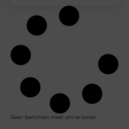
Hoe diepvriesetiketten helpen bij
houdbaarheidsregistratie
In een professionele keuken is een nauwkeurige
houdbaarheidsregistratie essentieel om
voedselveiligheid te waarborgen en verspilling te
voorkomen. Diepvriesetiketten spelen hierin een
belangrijke rol, omdat je hiermee eenvoudig
vastlegt wanneer producten zijn ingevroren en tot
wanneer ze gebruikt kunnen worden. Door
diepvriesetiketten consequent te gebruiken,