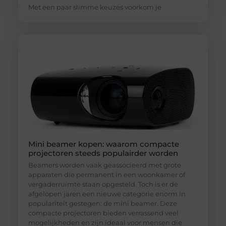
Met een paar slimme keuzes voorkom je
Mini beamer kopen: waarom compacte
projectoren steeds populairder worden
Beamers worden vaak geassocieerd met grote
apparaten die permanent in een woonkamer of
vergaderruimte staan opgesteld. Toch is er de
afgelopen jaren een nieuwe categorie enorm in
populariteit gestegen: de mini beamer. Deze
compacte projectoren bieden verrassend veel
mogelijkheden en zijn ideaal voor mensen die