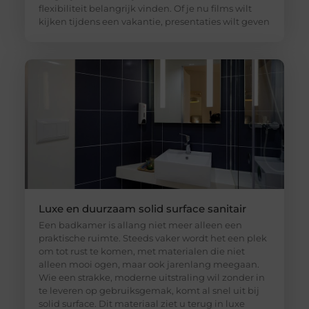
flexibiliteit belangrijk vinden. Of je nu films wilt
kijken tijdens een vakantie, presentaties wilt geven
Luxe en duurzaam solid surface sanitair
Een badkamer is allang niet meer alleen een
praktische ruimte. Steeds vaker wordt het een plek
om tot rust te komen, met materialen die niet
alleen mooi ogen, maar ook jarenlang meegaan.
Wie een strakke, moderne uitstraling wil zonder in
te leveren op gebruiksgemak, komt al snel uit bij
solid surface. Dit materiaal ziet u terug in luxe