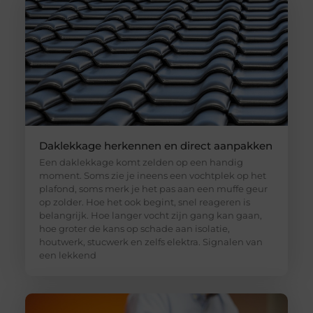
Daklekkage herkennen en direct aanpakken
Een daklekkage komt zelden op een handig
moment. Soms zie je ineens een vochtplek op het
plafond, soms merk je het pas aan een muffe geur
op zolder. Hoe het ook begint, snel reageren is
belangrijk. Hoe langer vocht zijn gang kan gaan,
hoe groter de kans op schade aan isolatie,
houtwerk, stucwerk en zelfs elektra. Signalen van
een lekkend