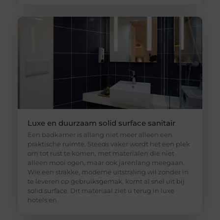
Luxe en duurzaam solid surface sanitair
Een badkamer is allang niet meer alleen een
praktische ruimte. Steeds vaker wordt het een plek
om tot rust te komen, met materialen die niet
alleen mooi ogen, maar ook jarenlang meegaan.
Wie een strakke, moderne uitstraling wil zonder in
te leveren op gebruiksgemak, komt al snel uit bij
solid surface. Dit materiaal ziet u terug in luxe
hotels en