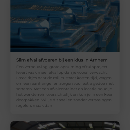
Slim afval afvoeren bij een klus in Arnhem
Een verbouwing, grote opruiming of tuinproject
levert vaak meer afval op dan je vooraf verwacht.
Losse ritjes naar de milieustraat kosten tijd, vragen
om een aanhanger en zorgen voor extra gedoe met
sorteren. Met een afvalcontainer op locatie houd je
het werkterrein overzichtelijk en kun je in een keer
doorpakken. Wil je dit snel en zonder verrassingen
regelen, maak dan