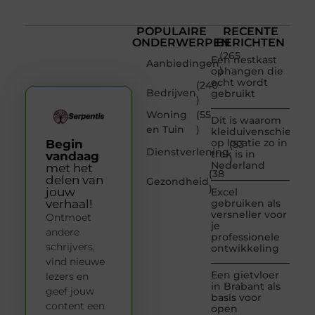
POPULAIRE
RECENTE
ONDERWERPEN
BERICHTEN
(265
Een nestkast
Aanbiedingen
)
ophangen die
echt wordt
(240
Bedrijven
gebruikt
)
Woning
(55
Dit is waarom
en Tuin
)
kleiduivenschieten
op locatie zo in
Begin
(53
Dienstverlening
trek is in
vandaag
)
Nederland
met het
(38
delen van
Gezondheid
)
jouw
Excel
verhaal!
gebruiken als
versneller voor
Ontmoet
je
andere
professionele
schrijvers,
ontwikkeling
vind nieuwe
Een gietvloer
lezers en
in Brabant als
geef jouw
basis voor
content een
open