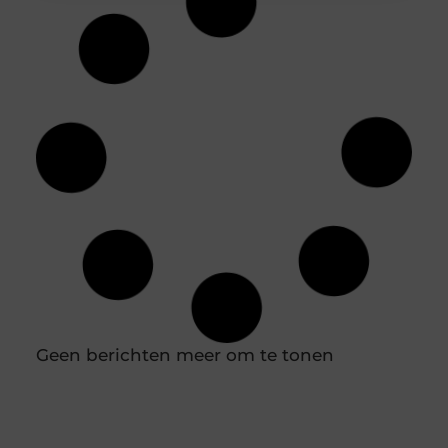
Hoe diepvriesetiketten helpen bij
houdbaarheidsregistratie
In een professionele keuken is een nauwkeurige
houdbaarheidsregistratie essentieel om
voedselveiligheid te waarborgen en verspilling te
voorkomen. Diepvriesetiketten spelen hierin een
belangrijke rol, omdat je hiermee eenvoudig
vastlegt wanneer producten zijn ingevroren en tot
wanneer ze gebruikt kunnen worden. Door
diepvriesetiketten consequent te gebruiken,
voorkom je verwarring en houd je controle over je
voorraad. In combinatie met een labelprinter kun