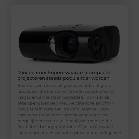
Mini beamer kopen: waarom compacte
projectoren steeds populairder worden
Beamers worden vaak geassocieerd met grote
apparaten die permanent in een woonkamer of
vergaderruimte staan opgesteld. Toch is er de
afgelopen jaren een nieuwe categorie enorm in
populariteit gestegen: de mini beamer. Deze
compacte projectoren bieden verrassend veel
mogelijkheden en zijn ideaal voor mensen die
flexibiliteit belangrijk vinden. Of je nu films wilt
kijken tijdens een vakantie, presentaties wilt geven