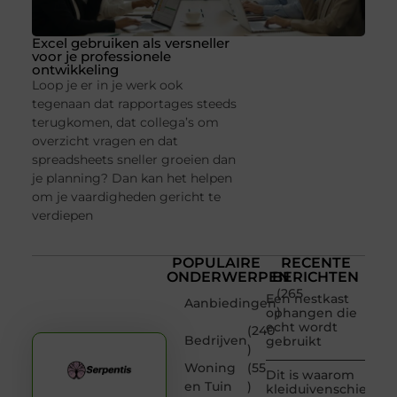
Excel gebruiken als versneller
voor je professionele
ontwikkeling
Loop je er in je werk ook
tegenaan dat rapportages steeds
terugkomen, dat collega’s om
overzicht vragen en dat
spreadsheets sneller groeien dan
je planning? Dan kan het helpen
om je vaardigheden gericht te
verdiepen
POPULAIRE
RECENTE
ONDERWERPEN
BERICHTEN
(265
Een nestkast
Aanbiedingen
)
ophangen die
echt wordt
(240
Bedrijven
gebruikt
)
Woning
(55
Dit is waarom
en Tuin
)
kleiduivenschieten