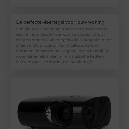
De perfecte vloertegel voor jouw woning
Een nieuwe vloer bepaalt voor een groot deel de
sfeer in huis. Kies je voor warm en rustig, of juist
strak en modern? Vloertegels zijn al lang niet meer
alleen praktisch. Ze zijn er in talloze looks en
formaten en passen net zo goed in een landelijke
woonkamer als in een minimalistische keuken.
Met een paar slimme keuzes voorkom je