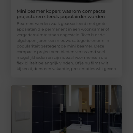
Mini beamer kopen: waarom compacte
projectoren steeds populairder worden
Beamers worden vaak geassocieerd met grote
apparaten die permanent in een woonkamer of
vergaderruimte staan opgesteld. Toch is er de
afgelopen jaren een nieuwe categorie enorm in
populariteit gestegen: de mini beamer. Deze
compacte projectoren bieden verrassend veel
mogelijkheden en zijn ideaal voor mensen die
flexibiliteit belangrijk vinden. Of je nu films wilt
kijken tijdens een vakantie, presentaties wilt geven