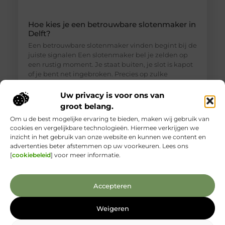
Hoe kies je een betrouwbare slotenmaker in
Delft?
Een betrouwbare slotenmaker vinden begint bij de
juiste signalen Een slotenmaker bel je zelden op
een rustig moment. Je staat buiten, je slot is kapot
of je bent net ingebroken. Precies op zulke
momenten is het lastig om goed te beoordelen wie
je voor je hebt. Toch is een betrouwbare
Uw privacy is voor ons van
slotenmaker in Delft geen zeldzaamheid, als je
groot belang.
weet waar je
Om u de best mogelijke ervaring te bieden, maken wij gebruik van
cookies en vergelijkbare technologieën. Hiermee verkrijgen we
inzicht in het gebruik van onze website en kunnen we content en
advertenties beter afstemmen op uw voorkeuren. Lees ons
[
cookiebeleid
] voor meer informatie.
Accepteren
Weigeren