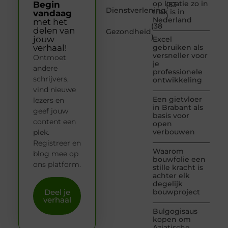
op locatie zo in
Begin
(53
Dienstverlening
trek is in
vandaag
)
Nederland
met het
(38
delen van
Gezondheid
)
jouw
Excel
verhaal!
gebruiken als
versneller voor
Ontmoet
je
andere
professionele
schrijvers,
ontwikkeling
vind nieuwe
Een gietvloer
lezers en
in Brabant als
geef jouw
basis voor
content een
open
verbouwen
plek.
Registreer en
Waarom
blog mee op
bouwfolie een
ons platform.
stille kracht is
achter elk
degelijk
Deel je
bouwproject
verhaal
Bulgogisaus
kopen om
Aziatische