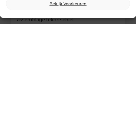
Bekijk Voorkeuren
Kabelboom op maat: wanneer standaard
assemblage tekortschiet
Je merkt het tijdens montage meteen: een
kabelassemblage moet niet alleen elektrisch
kloppen, maar ook logisch vallen in je behuizing.
Als je nog moet duwen, draaien en improviseren,
kost dat tijd en levert het gedoe op. Met een
kabelboom op maat zijn routing, lengtes en
aftakkingen vooraf zo uitgewerkt dat de bundel
rustig ligt en uitkomt waar jij ’m