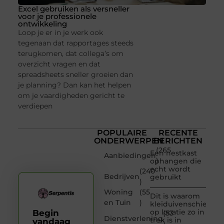
Excel gebruiken als versneller
voor je professionele
ontwikkeling
Loop je er in je werk ook
tegenaan dat rapportages steeds
terugkomen, dat collega’s om
overzicht vragen en dat
spreadsheets sneller groeien dan
je planning? Dan kan het helpen
om je vaardigheden gericht te
verdiepen
POPULAIRE
RECENTE
ONDERWERPEN
BERICHTEN
(265
Een nestkast
Aanbiedingen
)
ophangen die
echt wordt
(240
Bedrijven
gebruikt
)
Woning
(55
Dit is waarom
en Tuin
)
kleiduivenschieten
op locatie zo in
Begin
(53
Dienstverlening
trek is in
vandaag
)