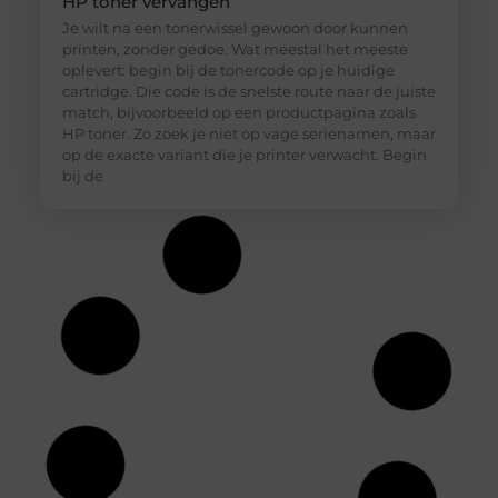
HP toner vervangen
Je wilt na een tonerwissel gewoon door kunnen
printen, zonder gedoe. Wat meestal het meeste
oplevert: begin bij de tonercode op je huidige
cartridge. Die code is de snelste route naar de juiste
match, bijvoorbeeld op een productpagina zoals
HP toner. Zo zoek je niet op vage serienamen, maar
op de exacte variant die je printer verwacht. Begin
bij de
Hoe diepvriesetiketten helpen bij
houdbaarheidsregistratie