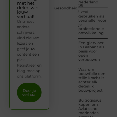
Nederland
met het
(38
delen van
Gezondheid
)
jouw
Excel
verhaal!
gebruiken als
versneller voor
Ontmoet
je
andere
professionele
schrijvers,
ontwikkeling
vind nieuwe
Een gietvloer
lezers en
in Brabant als
geef jouw
basis voor
content een
open
verbouwen
plek.
Registreer en
Waarom
blog mee op
bouwfolie een
ons platform.
stille kracht is
achter elk
degelijk
Deel je
bouwproject
verhaal
Bulgogisaus
kopen om
Aziatische
marinades