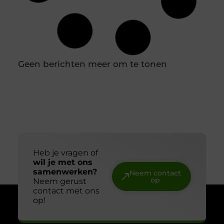
In een professionele keuken is een nauwkeurige
houdbaarheidsregistratie essentieel om
voedselveiligheid te waarborgen en verspilling te
voorkomen. Diepvriesetiketten spelen hierin een
belangrijke rol, omdat je hiermee eenvoudig
vastlegt wanneer producten zijn ingevroren en tot
wanneer ze gebruikt kunnen worden. Door
diepvriesetiketten consequent te gebruiken,
voorkom je verwarring en houd je controle over je
voorraad. In combinatie met een labelprinter kun