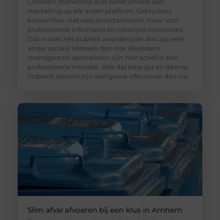
LinkedIn marketing B2B werkt anders dan
marketing op elk ander platform. Gebruikers
komen hier niet voor entertainment, maar voor
professionele informatie en zakelijke connecties.
Dat maakt het publiek waardevoller dan op welk
ander sociaal netwerk dan ook. Beslissers,
managers en specialisten zijn hier actief in een
professionele mindset. Wie dat begrijpt en daarop
inspeelt, bereikt zijn doelgroep effectiever dan via
Slim afval afvoeren bij een klus in Arnhem