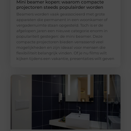
Mini beamer kopen: waarom compacte
projectoren steeds populairder worden
Beamers worden vaak geassocieerd met grote
apparaten die permanent in een woonkamer of
vergaderruimte staan opgesteld. Toch is er de
afgelopen jaren een nieuwe categorie enorm in
populariteit gestegen: de mini beamer. Deze
compacte projectoren bieden verrassend veel
mogelijkheden en zijn ideaal voor mensen die
flexibiliteit belangrijk vinden. Of je nu films wilt
kijken tijdens een vakantie, presentaties wilt geven