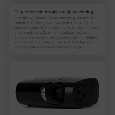
De perfecte vloertegel voor jouw woning
Een nieuwe vloer bepaalt voor een groot deel de
sfeer in huis. Kies je voor warm en rustig, of juist
strak en modern? Vloertegels zijn al lang niet meer
alleen praktisch. Ze zijn er in talloze looks en
formaten en passen net zo goed in een landelijke
woonkamer als in een minimalistische keuken.
Met een paar slimme keuzes voorkom je