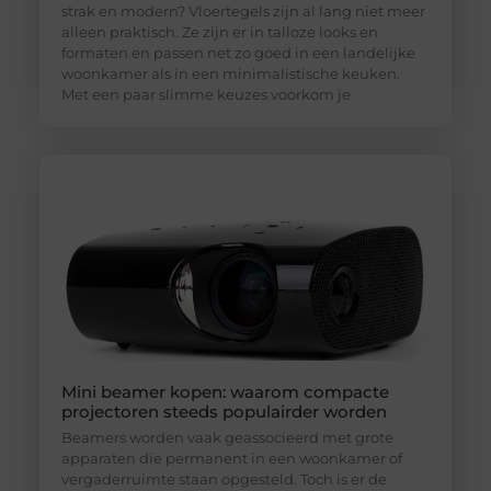
strak en modern? Vloertegels zijn al lang niet meer
alleen praktisch. Ze zijn er in talloze looks en
formaten en passen net zo goed in een landelijke
woonkamer als in een minimalistische keuken.
Met een paar slimme keuzes voorkom je
Mini beamer kopen: waarom compacte
projectoren steeds populairder worden
Beamers worden vaak geassocieerd met grote
apparaten die permanent in een woonkamer of
vergaderruimte staan opgesteld. Toch is er de