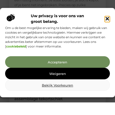
een rustig moment. Je staat buiten, je slot is kapot
of je bent net ingebroken. Precies op zulke
momenten is het lastig om goed te beoordelen wie
je voor je hebt. Toch is een betrouwbare
Uw privacy is voor ons van
slotenmaker in Delft geen zeldzaamheid, als je
groot belang.
weet waar je
Om u de best mogelijke ervaring te bieden, maken wij gebruik van
cookies en vergelijkbare technologieën. Hiermee verkrijgen we
inzicht in het gebruik van onze website en kunnen we content en
advertenties beter afstemmen op uw voorkeuren. Lees ons
[
cookiebeleid
] voor meer informatie.
Accepteren
Weigeren
Bekijk Voorkeuren
Kabelboom op maat: wanneer standaard
assemblage tekortschiet
Je merkt het tijdens montage meteen: een
kabelassemblage moet niet alleen elektrisch
kloppen, maar ook logisch vallen in je behuizing.