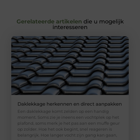
Gerelateerde artikelen
die u mogelijk
interesseren
Daklekkage herkennen en direct aanpakken
Een daklekkage komt zelden op een handig
moment. Soms zie je ineens een vochtplek op het
plafond, soms merk je het pas aan een muffe geur
op zolder. Hoe het ook begint, snel reageren is
belangrijk. Hoe langer vocht zijn gang kan gaan,