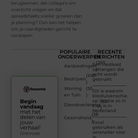
terugkomen, dat collega’s om
overzicht vragen en dat
spreadsheets sneller groeien dan
je planning? Dan kan het helpen
om je vaardigheden gericht te
verdiepen
POPULAIRE
RECENTE
ONDERWERPEN
BERICHTEN
(265
Een nestkast
Aanbiedingen
)
ophangen die
echt wordt
(240
Bedrijven
gebruikt
)
Woning
(55
Dit is waarom
en Tuin
)
kleiduivenschieten
op locatie zo in
Begin
(53
Dienstverlening
trek is in
vandaag
)
Nederland
met het
(38
delen van
Gezondheid
)
jouw
Excel
verhaal!
gebruiken als
versneller voor
Ontmoet
je