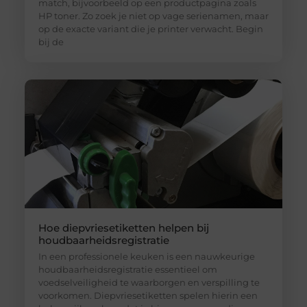
match, bijvoorbeeld op een productpagina zoals
HP toner. Zo zoek je niet op vage serienamen, maar
op de exacte variant die je printer verwacht. Begin
bij de
Hoe diepvriesetiketten helpen bij
houdbaarheidsregistratie
In een professionele keuken is een nauwkeurige
houdbaarheidsregistratie essentieel om
voedselveiligheid te waarborgen en verspilling te
voorkomen. Diepvriesetiketten spelen hierin een