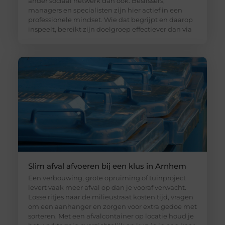
ander sociaal netwerk dan ook. Beslissers,
managers en specialisten zijn hier actief in een
professionele mindset. Wie dat begrijpt en daarop
inspeelt, bereikt zijn doelgroep effectiever dan via
Slim afval afvoeren bij een klus in Arnhem
Een verbouwing, grote opruiming of tuinproject
levert vaak meer afval op dan je vooraf verwacht.
Losse ritjes naar de milieustraat kosten tijd, vragen
om een aanhanger en zorgen voor extra gedoe met
sorteren. Met een afvalcontainer op locatie houd je