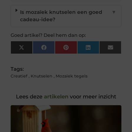
Is mozaïek knutselen een goed
▼
cadeau-idee?
Goed artikel? Deel hem dan op:
X
Facebook
Pinterest
LinkedIn
Email
(Twitter)
Tags:
Creatief
,
Knutselen
,
Mozaïek tegels
Lees deze
artikelen
voor meer inzicht