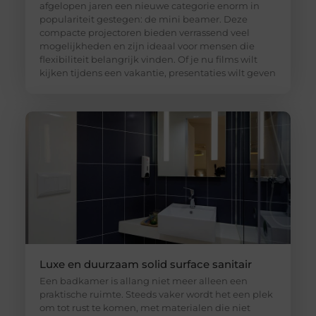
afgelopen jaren een nieuwe categorie enorm in
populariteit gestegen: de mini beamer. Deze
compacte projectoren bieden verrassend veel
mogelijkheden en zijn ideaal voor mensen die
flexibiliteit belangrijk vinden. Of je nu films wilt
kijken tijdens een vakantie, presentaties wilt geven
Luxe en duurzaam solid surface sanitair
Een badkamer is allang niet meer alleen een
praktische ruimte. Steeds vaker wordt het een plek
om tot rust te komen, met materialen die niet