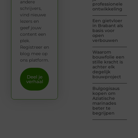
andere
professionele
schrijvers,
ontwikkeling
vind nieuwe
Een gietvloer
lezers en
in Brabant als
geef jouw
basis voor
content een
open
verbouwen
plek.
Registreer en
Waarom
blog mee op
bouwfolie een
ons platform.
stille kracht is
achter elk
degelijk
Deel je
bouwproject
verhaal
Bulgogisaus
kopen om
Aziatische
marinades
beter te
begrijpen