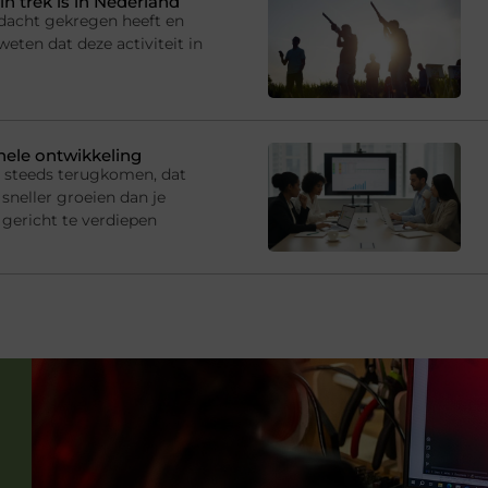
in trek is in Nederland
andacht gekregen heeft en
eten dat deze activiteit in
onele ontwikkeling
s steeds terugkomen, dat
sneller groeien dan je
gericht te verdiepen