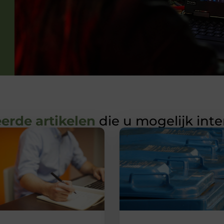
erde artikelen
die u mogelijk int