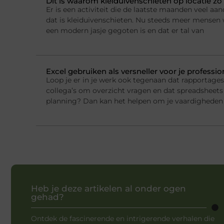
Dit is waarom kleiduivenschieten op locatie zo 
Er is een activiteit die de laatste maanden veel a
dat is kleiduivenschieten. Nu steeds meer mensen w
een modern jasje gegoten is en dat er tal van
Excel gebruiken als versneller voor je professi
Loop je er in je werk ook tegenaan dat rapportage
collega’s om overzicht vragen en dat spreadsheets 
planning? Dan kan het helpen om je vaardigheden 
Heb je deze artikelen al onder ogen
gehad?
Ontdek de fascinerende en intrigerende verhalen die