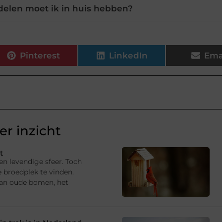
elen moet ik in huis hebben?
Pinterest
LinkedIn
Ema
r inzicht
t
en levendige sfeer. Toch
e broedplek te vinden.
van oude bomen, het