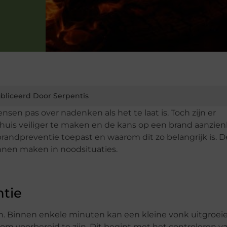
bliceerd Door Serpentis
sen pas over nadenken als het te laat is. Toch zijn er
is veiliger te maken en de kans op een brand aanzienli
brandpreventie toepast en waarom dit zo belangrijk is. 
nnen maken in noodsituaties.
tie
n. Binnen enkele minuten kan een kleine vonk uitgroeie
om voorbereid te zijn. Dit begint met het controleren va