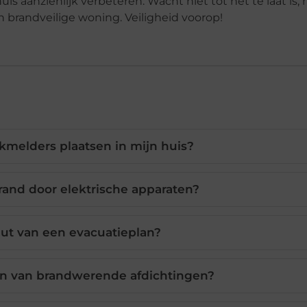
uis aanzienlijk verbeteren. Wacht niet tot het te laat is,
brandveilige woning. Veiligheid voorop!
kmelders plaatsen in mijn huis?
and door elektrische apparaten?
nut van een evacuatieplan?
en van brandwerende afdichtingen?