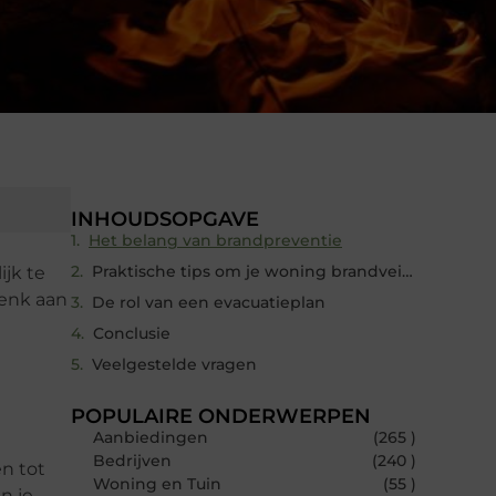
INHOUDSOPGAVE
Het belang van brandpreventie
Praktische tips om je woning brandveilig te maken
jk te
Denk aan
De rol van een evacuatieplan
Conclusie
Veelgestelde vragen
POPULAIRE ONDERWERPEN
Aanbiedingen
(265 )
Bedrijven
(240 )
n tot
Woning en Tuin
(55 )
n je