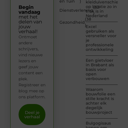
en Tuin
)
kleiduivenschieten
op locatie zo in
Begin
(53
Dienstverlening
trek is in
vandaag
)
Nederland
met het
(38
delen van
Gezondheid
)
jouw
Excel
verhaal!
gebruiken als
versneller voor
Ontmoet
je
andere
professionele
schrijvers,
ontwikkeling
vind nieuwe
Een gietvloer
lezers en
in Brabant als
geef jouw
basis voor
content een
open
verbouwen
plek.
Registreer en
Waarom
blog mee op
bouwfolie een
ons platform.
stille kracht is
achter elk
degelijk
Deel je
bouwproject
verhaal
Bulgogisaus
kopen om