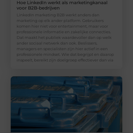
Hoe LinkedIn werkt als marketingkanaal
voor B2B-bedrijven
LinkedIn marketing B2B werkt anders dan
marketing op elk ander platform. Gebruikers
komen hier niet voor entertainment, maar voor
professionele informatie en zakelijke connecties.
Dat maakt het publiek waardevoller dan op welk
ander sociaal netwerk dan ook. Beslissers,
managers en specialisten zijn hier actief in een
professionele mindset. Wie dat begrijpt en daarop
inspeelt, bereikt zijn doelgroep effectiever dan via