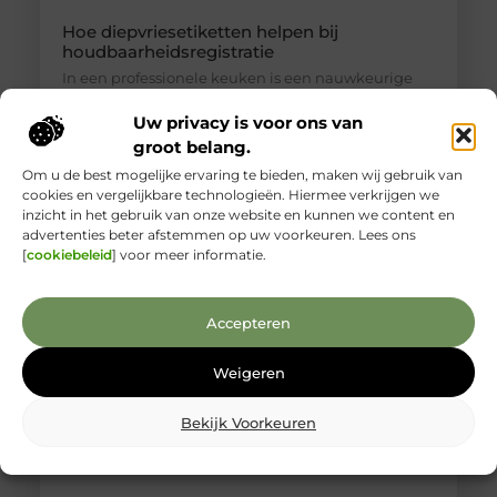
Hoe diepvriesetiketten helpen bij
houdbaarheidsregistratie
In een professionele keuken is een nauwkeurige
houdbaarheidsregistratie essentieel om
voedselveiligheid te waarborgen en verspilling te
Uw privacy is voor ons van
voorkomen. Diepvriesetiketten spelen hierin een
groot belang.
belangrijke rol, omdat je hiermee eenvoudig
Om u de best mogelijke ervaring te bieden, maken wij gebruik van
vastlegt wanneer producten zijn ingevroren en tot
cookies en vergelijkbare technologieën. Hiermee verkrijgen we
wanneer ze gebruikt kunnen worden. Door
inzicht in het gebruik van onze website en kunnen we content en
diepvriesetiketten consequent te gebruiken,
advertenties beter afstemmen op uw voorkeuren. Lees ons
voorkom je verwarring en houd je controle over je
[
cookiebeleid
] voor meer informatie.
voorraad. In combinatie met een labelprinter kun
Accepteren
Weigeren
Bekijk Voorkeuren