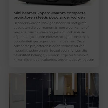
Mini beamer kopen: waarom compacte
projectoren steeds populairder worden
Beamers worden vaak geassocieerd met grote
apparaten die permanent in een woonkamer of
vergaderruimte staan opgesteld. Toch is er de
afgelopen jaren een nieuwe categorie enorm in
populariteit gestegen: de mini beamer. Deze
compacte projectoren bieden verrassend veel
mogelijkheden en zijn ideaal voor mensen die
flexibiliteit belangrijk vinden. Of je nu films wilt
kijken tijdens een vakantie, presentaties wilt geven