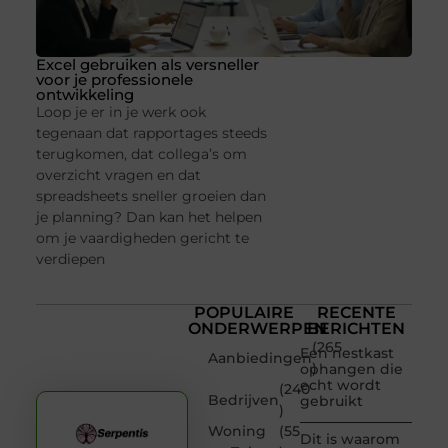
Excel gebruiken als versneller
voor je professionele
ontwikkeling
Loop je er in je werk ook
tegenaan dat rapportages steeds
terugkomen, dat collega’s om
overzicht vragen en dat
spreadsheets sneller groeien dan
je planning? Dan kan het helpen
om je vaardigheden gericht te
verdiepen
POPULAIRE
RECENTE
ONDERWERPEN
BERICHTEN
(265
Een nestkast
Aanbiedingen
)
ophangen die
echt wordt
(240
Bedrijven
gebruikt
)
Woning
(55
Dit is waarom