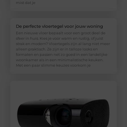
mist dat je
De perfecte vloertegel voor jouw woning
Een nieuwe vloer bepaalt voor een groot deel de
sfeer in huis. Kies je voor warm en rustig, of juist
strak en modern? Vloertegels zijn al lang niet meer
alleen praktisch. Ze zijn er in talloze looks en
formaten en passen net zo goed in een landelijke
woonkamer als in een minimalistische keuken.
Met een paar slimme keuzes voorkom je