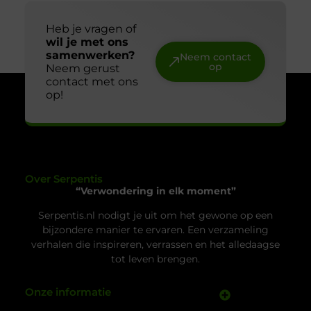
Heb je vragen of
wil je met ons
samenwerken?
Neem contact
op
Neem gerust
contact met ons
op!
Over Serpentis
“Verwondering in elk moment”
Serpentis.nl nodigt je uit om het gewone op een
bijzondere manier te ervaren. Een verzameling
verhalen die inspireren, verrassen en het alledaagse
tot leven brengen.
Onze informatie
Backlinks Kopen: Wat Jij Moet Weten voor Sterkere Online Zichtbaarheid
Verdien Geld met je Website: Jouw Route naar Online Inkomsten