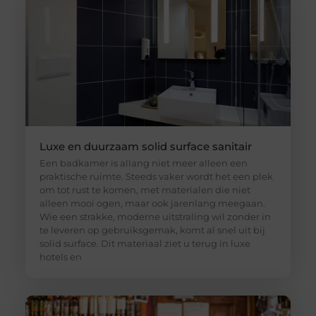
Luxe en duurzaam solid surface sanitair
Een badkamer is allang niet meer alleen een
praktische ruimte. Steeds vaker wordt het een plek
om tot rust te komen, met materialen die niet
alleen mooi ogen, maar ook jarenlang meegaan.
Wie een strakke, moderne uitstraling wil zonder in
te leveren op gebruiksgemak, komt al snel uit bij
solid surface. Dit materiaal ziet u terug in luxe
hotels en