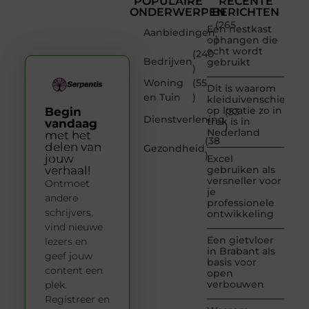
POPULAIRE
RECENTE
ONDERWERPEN
BERICHTEN
(265
Een nestkast
Aanbiedingen
)
ophangen die
echt wordt
(240
Bedrijven
gebruikt
)
Woning
(55
Dit is waarom
en Tuin
)
kleiduivenschieten
op locatie zo in
Begin
(53
Dienstverlening
trek is in
vandaag
)
Nederland
met het
(38
delen van
Gezondheid
)
jouw
Excel
verhaal!
gebruiken als
versneller voor
Ontmoet
je
andere
professionele
schrijvers,
ontwikkeling
vind nieuwe
Een gietvloer
lezers en
in Brabant als
geef jouw
basis voor
content een
open
verbouwen
plek.
Registreer en