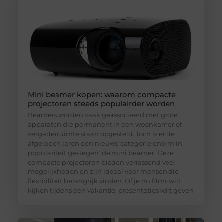
Mini beamer kopen: waarom compacte
projectoren steeds populairder worden
Beamers worden vaak geassocieerd met grote
apparaten die permanent in een woonkamer of
vergaderruimte staan opgesteld. Toch is er de
afgelopen jaren een nieuwe categorie enorm in
populariteit gestegen: de mini beamer. Deze
compacte projectoren bieden verrassend veel
mogelijkheden en zijn ideaal voor mensen die
flexibiliteit belangrijk vinden. Of je nu films wilt
kijken tijdens een vakantie, presentaties wilt geven