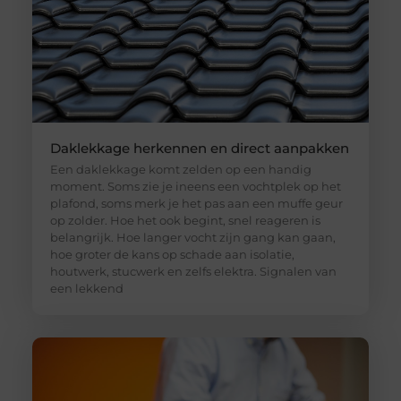
Daklekkage herkennen en direct aanpakken
Een daklekkage komt zelden op een handig
moment. Soms zie je ineens een vochtplek op het
plafond, soms merk je het pas aan een muffe geur
op zolder. Hoe het ook begint, snel reageren is
belangrijk. Hoe langer vocht zijn gang kan gaan,
hoe groter de kans op schade aan isolatie,
houtwerk, stucwerk en zelfs elektra. Signalen van
een lekkend