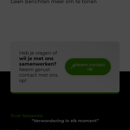
wanneer ze gebruikt kunnen worden. Door
diepvriesetiketten consequent te gebruiken,
voorkom je verwarring en houd je controle over je
voorraad. In combinatie met een labelprinter kun
Hoe kies je een betrouwbare slotenmaker in
Delft?
Een betrouwbare slotenmaker vinden begint bij de
juiste signalen Een slotenmaker bel je zelden op
een rustig moment. Je staat buiten, je slot is kapot
of je bent net ingebroken. Precies op zulke