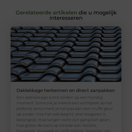
Gerelateerde artikelen
die u mogelijk
interesseren
Daklekkage herkennen en direct aanpakken
Een daklekkage komt zelden op een handig
moment. Soms zie je ineens een vochtplek op het
plafond, soms merk je het pas aan een muffe geur
op zolder. Hoe het ook begint, snel reageren is
belangrijk. Hoe langer vocht zijn gang kan gaan,
hoe groter de kans op schade aan isolatie,
houtwerk, stucwerk en zelfs elektra. Signalen van