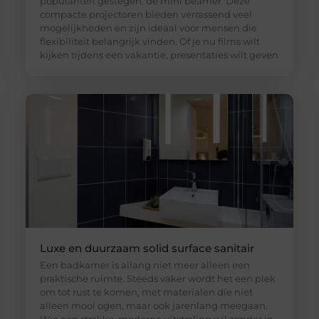
populariteit gestegen: de mini beamer. Deze
compacte projectoren bieden verrassend veel
mogelijkheden en zijn ideaal voor mensen die
flexibiliteit belangrijk vinden. Of je nu films wilt
kijken tijdens een vakantie, presentaties wilt geven
Luxe en duurzaam solid surface sanitair
Een badkamer is allang niet meer alleen een
praktische ruimte. Steeds vaker wordt het een plek
om tot rust te komen, met materialen die niet
alleen mooi ogen, maar ook jarenlang meegaan.