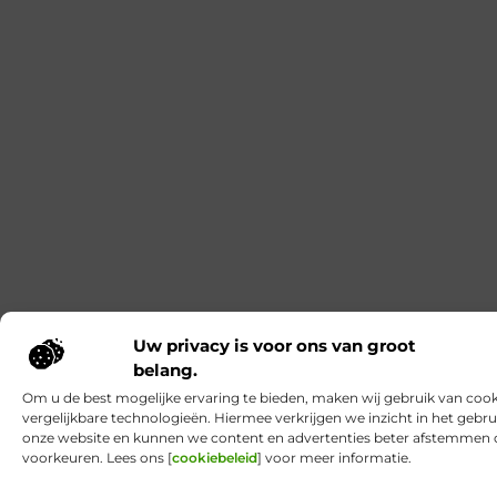
naden die je ineens voelt. Bij Boxrstore draait
bamboe vooral om het praktische resultaat: een
zachte, soepele stof die met je meebeweegt, zodat
Squash in Ede begint met een baan die past
bij jouw agenda
Kies eerst een plek waar je op jouw momenten ook
echt een baan kunt boeken. Dat geeft rust: minder
schuiven, relaxter aankomen en vaker spelen op
tijden waarop je lichaam ook aan staat. Prijs
vergelijken heeft pas zin als je weet dat je er ook
terechtkunt. Bij squash Ede helpt het als het
reserveringssysteem je snel laat zien wat er op
Uw privacy is voor ons van groot
belang.
Om u de best mogelijke ervaring te bieden, maken wij gebruik van cook
vergelijkbare technologieën. Hiermee verkrijgen we inzicht in het gebru
onze website en kunnen we content en advertenties beter afstemmen
voorkeuren. Lees ons [
cookiebeleid
] voor meer informatie.