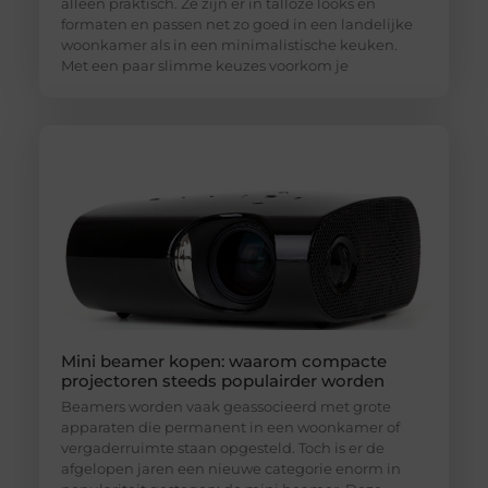
alleen praktisch. Ze zijn er in talloze looks en
formaten en passen net zo goed in een landelijke
woonkamer als in een minimalistische keuken.
Met een paar slimme keuzes voorkom je
Mini beamer kopen: waarom compacte
projectoren steeds populairder worden
Beamers worden vaak geassocieerd met grote
apparaten die permanent in een woonkamer of
vergaderruimte staan opgesteld. Toch is er de
afgelopen jaren een nieuwe categorie enorm in