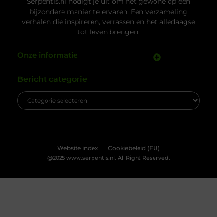
momenten is het lastig om goed te beoordelen wie
je voor je hebt. Toch is een betrouwbare
slotenmaker in Delft geen zeldzaamheid, als je
weet waar je
Kabelboom op maat: wanneer standaard
assemblage tekortschiet
Je merkt het tijdens montage meteen: een
kabelassemblage moet niet alleen elektrisch
kloppen, maar ook logisch vallen in je behuizing.
Als je nog moet duwen, draaien en improviseren,