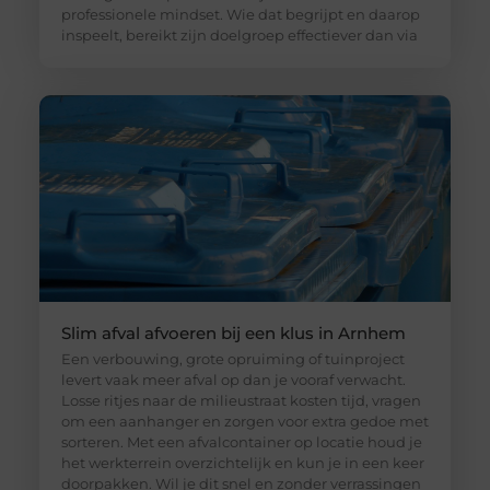
professionele mindset. Wie dat begrijpt en daarop
inspeelt, bereikt zijn doelgroep effectiever dan via
Slim afval afvoeren bij een klus in Arnhem
Een verbouwing, grote opruiming of tuinproject
levert vaak meer afval op dan je vooraf verwacht.
Losse ritjes naar de milieustraat kosten tijd, vragen
om een aanhanger en zorgen voor extra gedoe met
sorteren. Met een afvalcontainer op locatie houd je
het werkterrein overzichtelijk en kun je in een keer
doorpakken. Wil je dit snel en zonder verrassingen