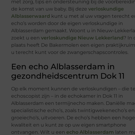
met zorg, tips en ondersteuning bij de voorbereidi
de komst van uw baby. Bij deze
verloskundige
Alblasserwaard
kunt u met al uw vragen terecht e
echo’s worden door de eigen verloskundige in
Alblasserdam gemaakt. Woont u in Nieuw-Lekkerl
zoekt u een
verloskundige Nieuw Lekkerland
? In
plaats heeft De Bakermolen een eigen praktijkrui
u terecht kunt voor de zwangerschapscontroles.
Een echo Alblasserdam in
gezondheidscentrum Dok 11
Op elk moment kunnen de verloskundigen – die t
echoscopist zijn – in de echokamer in Dok 11 in
Alblasserdam een termijnecho maken. Daniëlle ma
specialistische echo’s, zoals twintigwekenecho’s en
groeiecho’s, uitvoeren. De echo’s hebben een hoge
kwaliteit en u kunt ze op uw eigen smartphone
ontvangen. Wilt u een
echo Alblasserdam
laten m