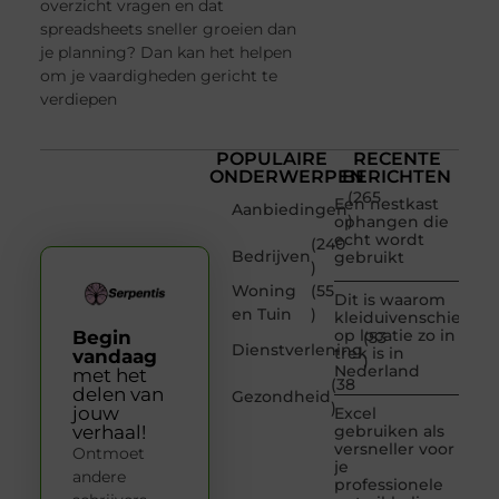
overzicht vragen en dat
spreadsheets sneller groeien dan
je planning? Dan kan het helpen
om je vaardigheden gericht te
verdiepen
POPULAIRE
RECENTE
ONDERWERPEN
BERICHTEN
(265
Een nestkast
Aanbiedingen
)
ophangen die
echt wordt
(240
Bedrijven
gebruikt
)
Woning
(55
Dit is waarom
en Tuin
)
kleiduivenschieten
op locatie zo in
Begin
(53
Dienstverlening
trek is in
vandaag
)
Nederland
met het
(38
delen van
Gezondheid
)
jouw
Excel
verhaal!
gebruiken als
versneller voor
Ontmoet
je
andere
professionele