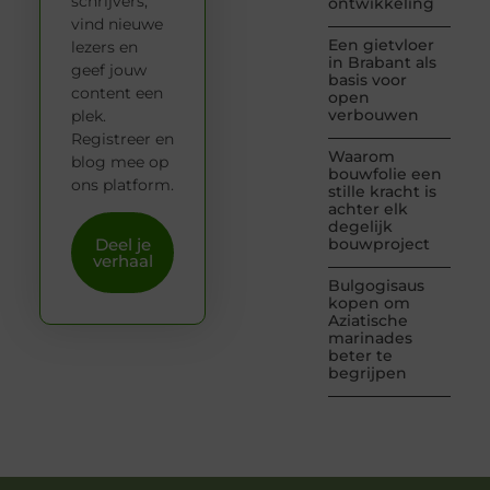
schrijvers,
ontwikkeling
vind nieuwe
Een gietvloer
lezers en
in Brabant als
geef jouw
basis voor
content een
open
verbouwen
plek.
Registreer en
Waarom
blog mee op
bouwfolie een
ons platform.
stille kracht is
achter elk
degelijk
Deel je
bouwproject
verhaal
Bulgogisaus
kopen om
Aziatische
marinades
beter te
begrijpen