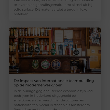
Wie een strakke, moderne uitstraling wil zonder in
te leveren op gebruiksgemak, komt al snel uit bij
solid surface. Dit materiaal ziet u terug in luxe
hotels en
De impact van internationale teambuilding
op de moderne werkvloer
In de huidige geglobaliseerde economie zijn veel
bedrijven in Nederland uitgegroeid tot
smeltkroezen van verschillende culturen en
nationaliteiten. Vooral in steden als Amsterdam,
Rotterdam en Utrecht is de voertaal op de