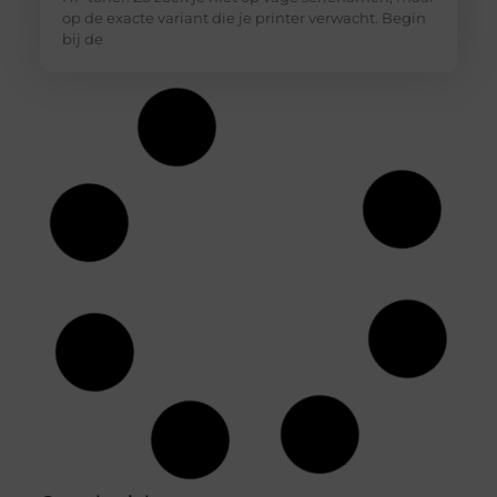
op de exacte variant die je printer verwacht. Begin
bij de
Hoe diepvriesetiketten helpen bij
houdbaarheidsregistratie
In een professionele keuken is een nauwkeurige
houdbaarheidsregistratie essentieel om
voedselveiligheid te waarborgen en verspilling te
voorkomen. Diepvriesetiketten spelen hierin een
belangrijke rol, omdat je hiermee eenvoudig
vastlegt wanneer producten zijn ingevroren en tot