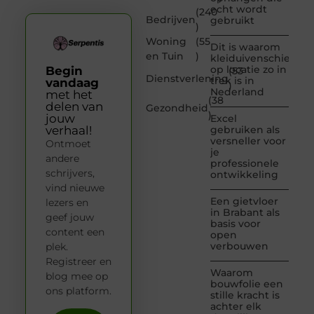
echt wordt
(240
Bedrijven
gebruikt
)
Woning
(55
Dit is waarom
en Tuin
)
kleiduivenschieten
op locatie zo in
Begin
(53
Dienstverlening
trek is in
vandaag
)
Nederland
met het
(38
delen van
Gezondheid
)
jouw
Excel
verhaal!
gebruiken als
versneller voor
Ontmoet
je
andere
professionele
schrijvers,
ontwikkeling
vind nieuwe
Een gietvloer
lezers en
in Brabant als
geef jouw
basis voor
content een
open
verbouwen
plek.
Registreer en
Waarom
blog mee op
bouwfolie een
ons platform.
stille kracht is
achter elk