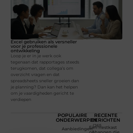
Excel gebruiken als versneller
voor je professionele
ontwikkeling
Loop je er in je werk ook
tegenaan dat rapportages steeds
terugkomen, dat collega’s om
overzicht vragen en dat
spreadsheets sneller groeien dan
je planning? Dan kan het helpen
om je vaardigheden gericht te
verdiepen
POPULAIRE
RECENTE
ONDERWERPEN
BERICHTEN
(265
Een nestkast
Aanbiedingen
)
ophangen die