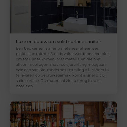
Luxe en duurzaam solid surface sanitair
Een badkamer is allang niet meer alleen een
praktische ruimte. Steeds vaker wordt het een plek
om tot rust te komen, met materialen die niet
alleen mooi ogen, maar ook jarenlang meegaan.
Wie een strakke, moderne uitstraling wil zonder in
te leveren op gebruiksgemak, komt al snel uit bij
solid surface. Dit materiaal ziet u terug in luxe
hotels en