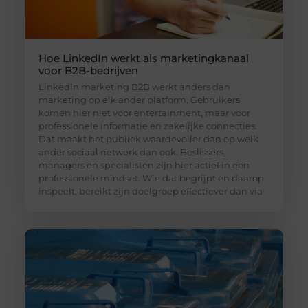
Hoe LinkedIn werkt als marketingkanaal
voor B2B-bedrijven
LinkedIn marketing B2B werkt anders dan
marketing op elk ander platform. Gebruikers
komen hier niet voor entertainment, maar voor
professionele informatie en zakelijke connecties.
Dat maakt het publiek waardevoller dan op welk
ander sociaal netwerk dan ook. Beslissers,
managers en specialisten zijn hier actief in een
professionele mindset. Wie dat begrijpt en daarop
inspeelt, bereikt zijn doelgroep effectiever dan via