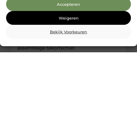
Accepteren
Weigeren
Bekijk Voorkeuren
Kabelboom op maat: wanneer standaard
assemblage tekortschiet
Je merkt het tijdens montage meteen: een
kabelassemblage moet niet alleen elektrisch
kloppen, maar ook logisch vallen in je behuizing.
Als je nog moet duwen, draaien en improviseren,
kost dat tijd en levert het gedoe op. Met een
kabelboom op maat zijn routing, lengtes en
aftakkingen vooraf zo uitgewerkt dat de bundel
rustig ligt en uitkomt waar jij ’m