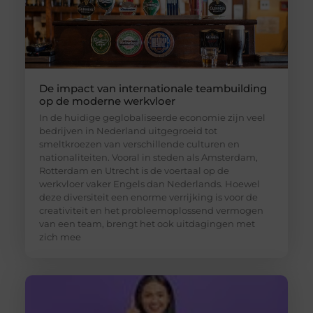
De impact van internationale teambuilding
op de moderne werkvloer
In de huidige geglobaliseerde economie zijn veel
bedrijven in Nederland uitgegroeid tot
smeltkroezen van verschillende culturen en
nationaliteiten. Vooral in steden als Amsterdam,
Rotterdam en Utrecht is de voertaal op de
werkvloer vaker Engels dan Nederlands. Hoewel
deze diversiteit een enorme verrijking is voor de
creativiteit en het probleemoplossend vermogen
van een team, brengt het ook uitdagingen met
zich mee