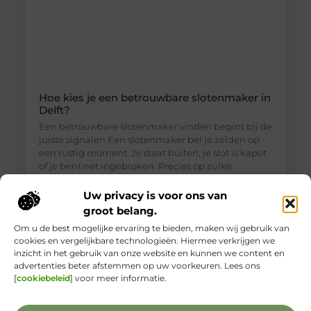
Hoe kies je een betrouwbare slotenmaker in
Delft?
Een betrouwbare slotenmaker vinden begint bij de
juiste signalen Een slotenmaker bel je zelden op
een rustig moment. Je staat buiten, je slot is kapot
of je bent net ingebroken. Precies op zulke
momenten is het lastig om goed te beoordelen wie
je voor je hebt. Toch is een betrouwbare
Uw privacy is voor ons van
slotenmaker in Delft geen zeldzaamheid, als je
groot belang.
weet waar je
Om u de best mogelijke ervaring te bieden, maken wij gebruik van
cookies en vergelijkbare technologieën. Hiermee verkrijgen we
inzicht in het gebruik van onze website en kunnen we content en
advertenties beter afstemmen op uw voorkeuren. Lees ons
[
cookiebeleid
] voor meer informatie.