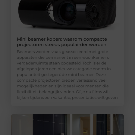
Mini beamer kopen: waarom compacte
projectoren steeds populairder worden
Beamers worden vaak geassocieerd met grote
apparaten die permanent in een woonkamer of
vergaderruimte staan opgesteld. Toch is er de
afgelopen jaren een nieuwe categorie enorm in
populariteit gestegen: de mini beamer. Deze
compacte projectoren bieden verrassend veel
mogelijkheden en zijn ideaal voor mensen die
flexibiliteit belangrijk vinden. Of je nu films wilt
kijken tijdens een vakantie, presentaties wilt geven