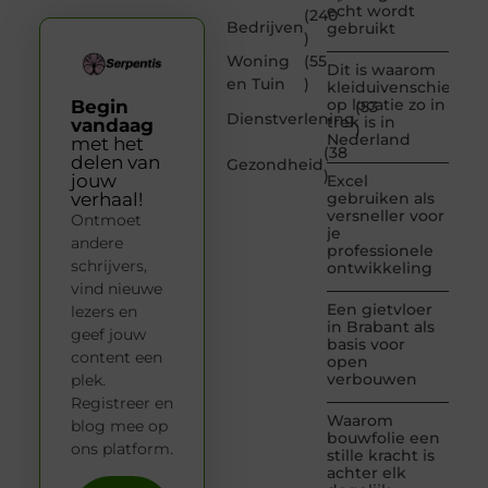
echt wordt
(240
Bedrijven
gebruikt
)
Woning
(55
Dit is waarom
en Tuin
)
kleiduivenschieten
op locatie zo in
Begin
(53
Dienstverlening
trek is in
vandaag
)
Nederland
met het
(38
delen van
Gezondheid
)
jouw
Excel
verhaal!
gebruiken als
versneller voor
Ontmoet
je
andere
professionele
schrijvers,
ontwikkeling
vind nieuwe
Een gietvloer
lezers en
in Brabant als
geef jouw
basis voor
content een
open
verbouwen
plek.
Registreer en
Waarom
blog mee op
bouwfolie een
ons platform.
stille kracht is
achter elk