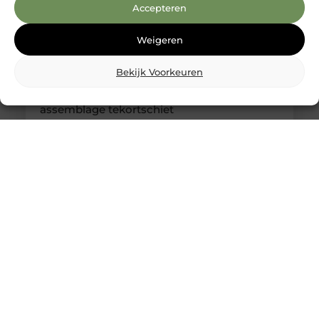
Accepteren
Weigeren
Bekijk Voorkeuren
Kabelboom op maat: wanneer standaard
assemblage tekortschiet
Je merkt het tijdens montage meteen: een
kabelassemblage moet niet alleen elektrisch
kloppen, maar ook logisch vallen in je behuizing.
Als je nog moet duwen, draaien en improviseren,
kost dat tijd en levert het gedoe op. Met een
kabelboom op maat zijn routing, lengtes en
aftakkingen vooraf zo uitgewerkt dat de bundel
rustig ligt en uitkomt waar jij ’m