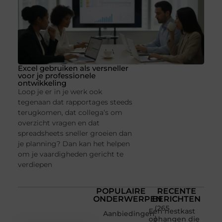
Excel gebruiken als versneller
voor je professionele
ontwikkeling
Loop je er in je werk ook
tegenaan dat rapportages steeds
terugkomen, dat collega’s om
overzicht vragen en dat
spreadsheets sneller groeien dan
je planning? Dan kan het helpen
om je vaardigheden gericht te
verdiepen
POPULAIRE
RECENTE
ONDERWERPEN
BERICHTEN
(265
Een nestkast
Aanbiedingen
)
ophangen die