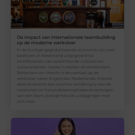
De impact van internationale teambuilding
op de moderne werkvloer
In de huidige geglobaliseerde economie zijn veel
bedrijven in Nederland uitgegroeid tot
smeltkroezen van verschillende culturen en
nationaliteiten. Vooral in steden als Amsterdam,
Rotterdam en Utrecht is de voertaal op de
werkvloer vaker Engels dan Nederlands. Hoewel
deze diversiteit een enorme verrijking is voor de
creativiteit en het probleemoplossend vermogen
van een team, brengt het ook uitdagingen met
zich mee