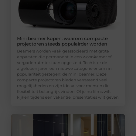
Mini beamer kopen: waarom compacte
projectoren steeds populairder worden
Beamers worden vaak geassocieerd met grote
apparaten die permanent in een woonkamer of
vergaderruimte staan opgesteld. Toch is er de
afgelopen jaren een nieuwe categorie enorm in
populariteit gestegen: de mini beamer. Deze
compacte projectoren bieden verrassend veel
mogelijkheden en zijn ideaal voor mensen die
flexibiliteit belangrijk vinden. Of je nu films wilt
kijken tijdens een vakantie, presentaties wilt geven