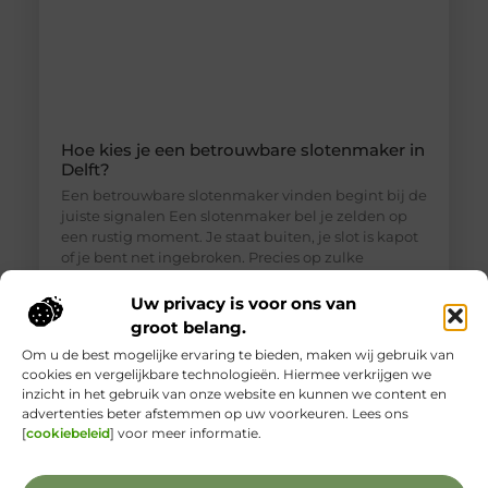
Hoe kies je een betrouwbare slotenmaker in
Delft?
Een betrouwbare slotenmaker vinden begint bij de
juiste signalen Een slotenmaker bel je zelden op
een rustig moment. Je staat buiten, je slot is kapot
of je bent net ingebroken. Precies op zulke
momenten is het lastig om goed te beoordelen wie
je voor je hebt. Toch is een betrouwbare
Uw privacy is voor ons van
slotenmaker in Delft geen zeldzaamheid, als je
groot belang.
weet waar je
Om u de best mogelijke ervaring te bieden, maken wij gebruik van
cookies en vergelijkbare technologieën. Hiermee verkrijgen we
inzicht in het gebruik van onze website en kunnen we content en
advertenties beter afstemmen op uw voorkeuren. Lees ons
[
cookiebeleid
] voor meer informatie.