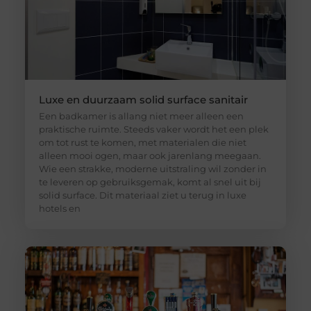
Luxe en duurzaam solid surface sanitair
Een badkamer is allang niet meer alleen een
praktische ruimte. Steeds vaker wordt het een plek
om tot rust te komen, met materialen die niet
alleen mooi ogen, maar ook jarenlang meegaan.
Wie een strakke, moderne uitstraling wil zonder in
te leveren op gebruiksgemak, komt al snel uit bij
solid surface. Dit materiaal ziet u terug in luxe
hotels en