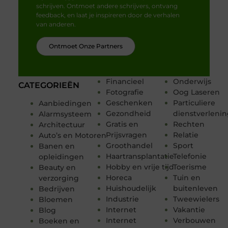
schrijven. Ontmoet andere schrijvers, ontvang
feedback, en laat je inspireren door de verhalen
van anderen.
Ontmoet Onze Partners
Financieel
Onderwijs
CATEGORIEËN
Fotografie
Oog Laseren
Geschenken
Particuliere
Aanbiedingen
Gezondheid
dienstverleni
Alarmsysteem
Gratis en
Rechten
Architectuur
Prijsvragen
Relatie
Auto’s en Motoren
Groothandel
Sport
Banen en
Haartransplantatie
Telefonie
opleidingen
Hobby en vrije tijd
Toerisme
Beauty en
Horeca
Tuin en
verzorging
Huishoudelijk
buitenleven
Bedrijven
Industrie
Tweewielers
Bloemen
Internet
Vakantie
Blog
Internet
Verbouwen
Boeken en