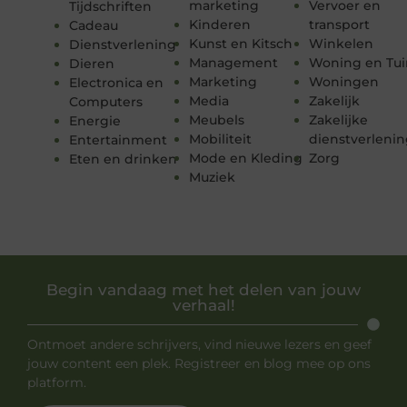
marketing
Vervoer en
Tijdschriften
Kinderen
transport
Cadeau
Kunst en Kitsch
Winkelen
Dienstverlening
Management
Woning en Tui
Dieren
Marketing
Woningen
Electronica en
Media
Zakelijk
Computers
Meubels
Zakelijke
Energie
Mobiliteit
dienstverleni
Entertainment
Mode en Kleding
Zorg
Eten en drinken
Muziek
Begin vandaag met het delen van jouw
verhaal!
Ontmoet andere schrijvers, vind nieuwe lezers en geef
jouw content een plek. Registreer en blog mee op ons
platform.