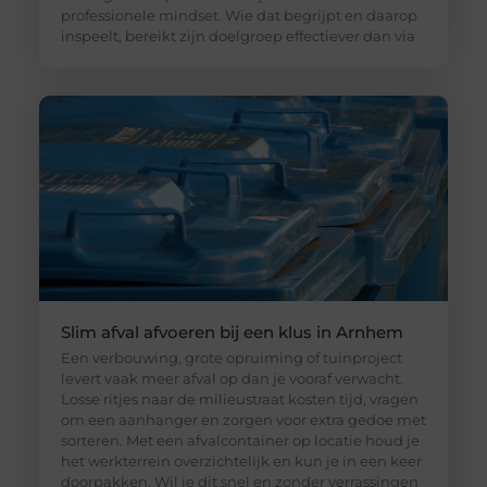
professionele mindset. Wie dat begrijpt en daarop
inspeelt, bereikt zijn doelgroep effectiever dan via
Slim afval afvoeren bij een klus in Arnhem
Een verbouwing, grote opruiming of tuinproject
levert vaak meer afval op dan je vooraf verwacht.
Losse ritjes naar de milieustraat kosten tijd, vragen
om een aanhanger en zorgen voor extra gedoe met
sorteren. Met een afvalcontainer op locatie houd je
het werkterrein overzichtelijk en kun je in een keer
doorpakken. Wil je dit snel en zonder verrassingen