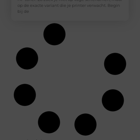
op de exacte variant die je printer verwacht. Begin
bij de
Hoe diepvriesetiketten helpen bij
houdbaarheidsregistratie
In een professionele keuken is een nauwkeurige
houdbaarheidsregistratie essentieel om
voedselveiligheid te waarborgen en verspilling te
voorkomen. Diepvriesetiketten spelen hierin een
belangrijke rol, omdat je hiermee eenvoudig
vastlegt wanneer producten zijn ingevroren en tot