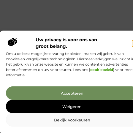
security: dat komt altijd. Governance helpt vooral
doordat je het werk rondom besluiten en
wijzigingen strak organiseert. Je legt vooraf vast
wie beslist, wie test en wie het overzicht
Bamboe boxers: wanneer comfort bij
Boxrstore echt wint
Je merkt pas of een boxer echt comfortabel is als je
’m een paar uur aan hebt. Daarom loont het om
vooraf te letten op dingen die later irritatie geven:
pijpjes die omhoog kruipen, een tailleband die rolt,