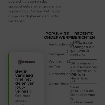
overzicht vragen en dat
spreadsheets sneller groeien dan
je planning? Dan kan het helpen
om je vaardigheden gericht te
verdiepen
POPULAIRE
RECENTE
ONDERWERPEN
BERICHTEN
(265
Een nestkast
Aanbiedingen
)
ophangen die
echt wordt
(240
Bedrijven
gebruikt
)
Woning
(55
Dit is waarom
en Tuin
)
kleiduivenschieten
op locatie zo in
Begin
(53
Dienstverlening
trek is in
vandaag
)
Nederland
met het
(38
delen van
Gezondheid
)
jouw
Excel
verhaal!
gebruiken als
versneller voor
Ontmoet
je
andere
professionele