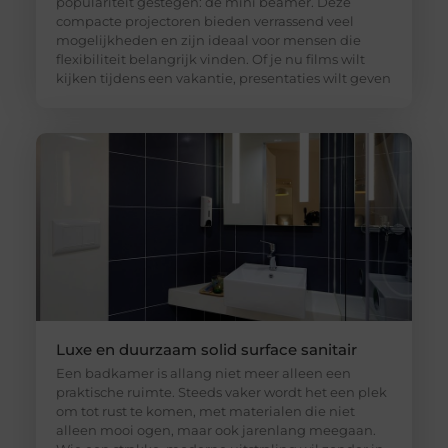
populariteit gestegen: de mini beamer. Deze
compacte projectoren bieden verrassend veel
mogelijkheden en zijn ideaal voor mensen die
flexibiliteit belangrijk vinden. Of je nu films wilt
kijken tijdens een vakantie, presentaties wilt geven
Luxe en duurzaam solid surface sanitair
Een badkamer is allang niet meer alleen een
praktische ruimte. Steeds vaker wordt het een plek
om tot rust te komen, met materialen die niet
alleen mooi ogen, maar ook jarenlang meegaan.