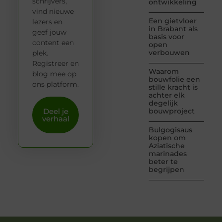
schrijvers,
ontwikkeling
vind nieuwe
Een gietvloer
lezers en
in Brabant als
geef jouw
basis voor
content een
open
verbouwen
plek.
Registreer en
Waarom
blog mee op
bouwfolie een
ons platform.
stille kracht is
achter elk
degelijk
Deel je
bouwproject
verhaal
Bulgogisaus
kopen om
Aziatische
marinades
beter te
begrijpen