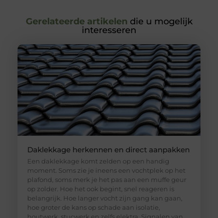
Gerelateerde artikelen
die u mogelijk
interesseren
Daklekkage herkennen en direct aanpakken
Een daklekkage komt zelden op een handig
moment. Soms zie je ineens een vochtplek op het
plafond, soms merk je het pas aan een muffe geur
op zolder. Hoe het ook begint, snel reageren is
belangrijk. Hoe langer vocht zijn gang kan gaan,
hoe groter de kans op schade aan isolatie,
houtwerk, stucwerk en zelfs elektra. Signalen van