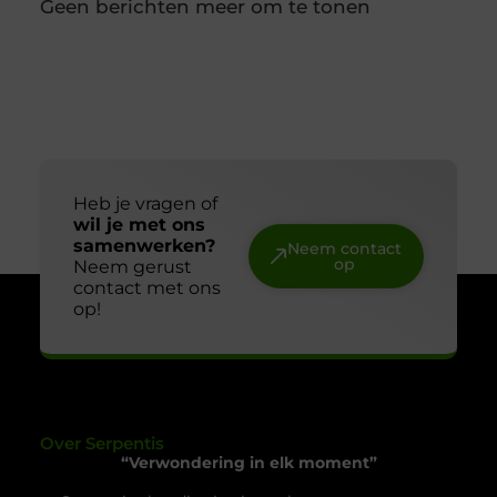
wanneer ze gebruikt kunnen worden. Door
diepvriesetiketten consequent te gebruiken,
voorkom je verwarring en houd je controle over je
voorraad. In combinatie met een labelprinter kun
Hoe kies je een betrouwbare slotenmaker in
Delft?
Een betrouwbare slotenmaker vinden begint bij de
juiste signalen Een slotenmaker bel je zelden op
een rustig moment. Je staat buiten, je slot is kapot
of je bent net ingebroken. Precies op zulke