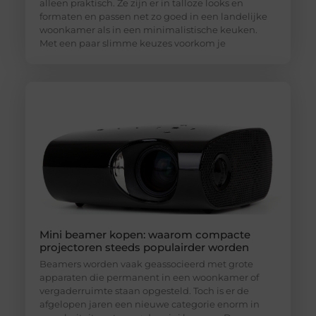
alleen praktisch. Ze zijn er in talloze looks en
formaten en passen net zo goed in een landelijke
woonkamer als in een minimalistische keuken.
Met een paar slimme keuzes voorkom je
Mini beamer kopen: waarom compacte
projectoren steeds populairder worden
Beamers worden vaak geassocieerd met grote
apparaten die permanent in een woonkamer of
vergaderruimte staan opgesteld. Toch is er de
afgelopen jaren een nieuwe categorie enorm in