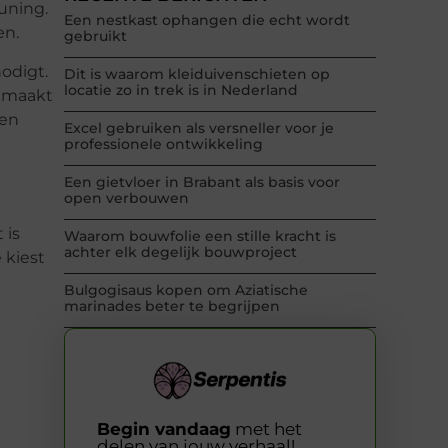
uning.
Een nestkast ophangen die echt wordt
en.
gebruikt
nodigt.
Dit is waarom kleiduivenschieten op
locatie zo in trek is in Nederland
t maakt
een
Excel gebruiken als versneller voor je
professionele ontwikkeling
Een gietvloer in Brabant als basis voor
open verbouwen
 is
Waarom bouwfolie een stille kracht is
achter elk degelijk bouwproject
e kiest
Bulgogisaus kopen om Aziatische
marinades beter te begrijpen
Begin vandaag
met het
delen van jouw verhaal!