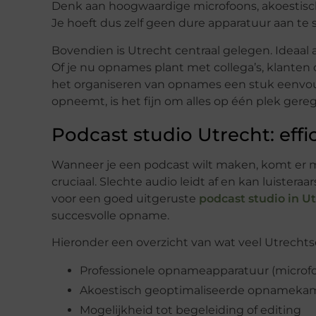
Denk aan hoogwaardige microfoons, akoestisc
Je hoeft dus zelf geen dure apparatuur aan te 
Bovendien is Utrecht centraal gelegen. Ideaal a
Of je nu opnames plant met collega’s, klanten o
het organiseren van opnames een stuk eenvoud
opneemt, is het fijn om alles op één plek gere
Podcast studio Utrecht: effi
Wanneer je een podcast wilt maken, komt er me
cruciaal. Slechte audio leidt af en kan luisteraar
voor een goed uitgeruste
podcast studio in U
succesvolle opname.
Hieronder een overzicht van wat veel Utrechts
Professionele opnameapparatuur (micro
Akoestisch geoptimaliseerde opnameka
Mogelijkheid tot begeleiding of editing