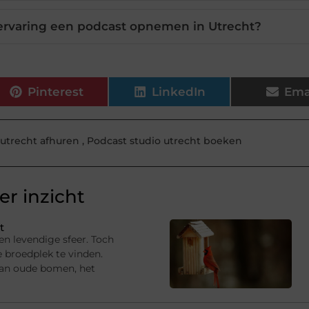
 ervaring een podcast opnemen in Utrecht?
Pinterest
LinkedIn
Ema
 utrecht afhuren
,
Podcast studio utrecht boeken
r inzicht
t
en levendige sfeer. Toch
e broedplek te vinden.
van oude bomen, het