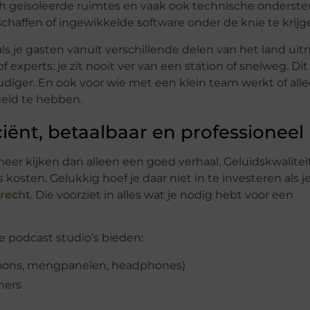
h geïsoleerde ruimtes en vaak ook technische onderste
schaffen of ingewikkelde software onder de knie te krijg
ls je gasten vanuit verschillende delen van het land uit
f experts: je zit nooit ver van een station of snelweg. Di
iger. En ook voor wie met een klein team werkt of all
geld te hebben.
ciënt, betaalbaar en professioneel
er kijken dan alleen een goed verhaal. Geluidskwaliteit
s kosten. Gelukkig hoef je daar niet in te investeren als j
trecht
. Die voorziet in alles wat je nodig hebt voor een
e podcast studio’s bieden:
foons, mengpanelen, headphones)
mers