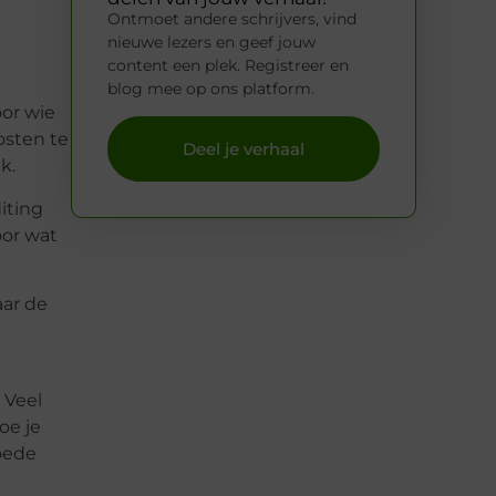
Ontmoet andere schrijvers, vind
nieuwe lezers en geef jouw
content een plek. Registreer en
blog mee op ons platform.
oor wie
osten te
Deel je verhaal
k.
diting
oor wat
aar de
 Veel
oe je
oede