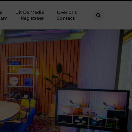
s
Uit De Media
Over ons
eam
Registreer
Contact