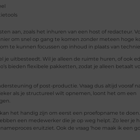
eel
ietools
ten aan, zoals het inhuren van een host of redacteur. V
manier om snel op gang te komen zonder meteen hoge k
jn om te kunnen focussen op inhoud in plaats van technie
l je uitbesteedt. Wil je alleen de ruimte huren, of ook e
s bieden flexibele pakketten, zodat je alleen betaalt v
dersteuning of post-productie. Vraag dus altijd vooraf n
eker als je structureel wilt opnemen, loont het om een
gen.
kan het handig zijn om eerst een proefopname te doen.
ebben een medewerker die je op weg helpt. Zo leer je h
pnameproces eruitziet. Ook de vraag ‘hoe maak ik een g