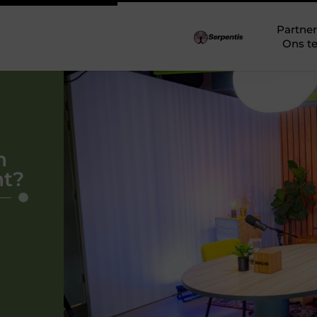
Partner
Ons t
n
ht?