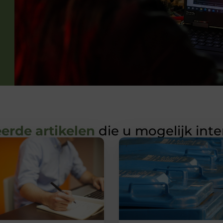
erde artikelen
die u mogelijk int