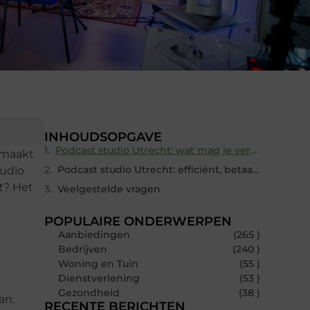
INHOUDSOPGAVE
Podcast studio Utrecht: wat mag je verwachten?
f maakt
Podcast studio Utrecht: efficiënt, betaalbaar en professioneel
tudio
t
? Het
Veelgestelde vragen
POPULAIRE ONDERWERPEN
Aanbiedingen
(265 )
Bedrijven
(240 )
Woning en Tuin
(55 )
Dienstverlening
(53 )
Gezondheid
(38 )
an.
RECENTE BERICHTEN