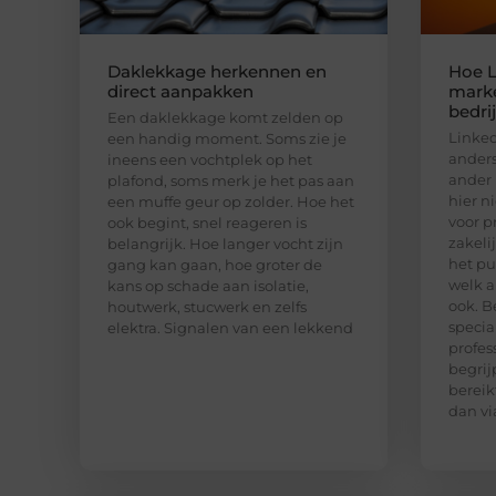
Daklekkage herkennen en
Hoe L
direct aanpakken
marke
bedri
Een daklekkage komt zelden op
Linked
een handig moment. Soms zie je
anders
ineens een vochtplek op het
ander 
plafond, soms merk je het pas aan
hier n
een muffe geur op zolder. Hoe het
voor p
ook begint, snel reageren is
zakeli
belangrijk. Hoe langer vocht zijn
het pu
gang kan gaan, hoe groter de
welk a
kans op schade aan isolatie,
ook. B
houtwerk, stucwerk en zelfs
special
elektra. Signalen van een lekkend
profes
begrij
bereik
dan vi