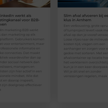
inkedIn werkt als
Slim afval afvoeren bij e
tingkanaal voor B2B-
klus in Arnhem
jven
Een verbouwing, grote opr
In marketing B2B werkt
of tuinproject levert vaak m
 dan marketing op elk
afval op dan je vooraf verwac
platform. Gebruikers komen
Losse ritjes naar de milieust
iet voor entertainment, maar
kosten tijd, vragen om een
rofessionele informatie en
aanhanger en zorgen voor e
jke connecties. Dat maakt
gedoe met sorteren. Met ee
bliek waardevoller dan op
afvalcontainer op locatie ho
nder sociaal netwerk dan
het werkterrein overzichteli
eslissers, managers en
kun je in een keer doorpakk
isten zijn hier actief in een
Wil je dit snel en zonder
sionele mindset. Wie dat
verrassingen regelen, maak
pt en daarop inspeelt,
t zijn doelgroep effectiever
a