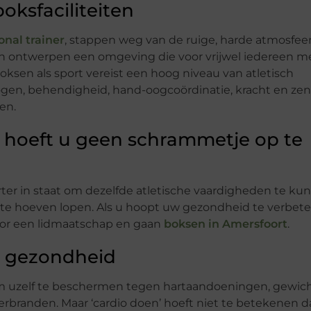
ksfaciliteiten
onal trainer
, stappen weg van de ruige, harde atmosfee
en ontwerpen een omgeving die voor vrijwel iedereen m
Boksen als sport vereist een hoog niveau van atletisch
ogen, behendigheid, hand-oogcoördinatie, kracht en ze
en.
er hoeft u geen schrammetje op te
rter in staat om dezelfde atletische vaardigheden te ku
 te hoeven lopen. Als u hoopt uw gezondheid te verbeter
oor een lidmaatschap en gaan
boksen in Amersfoort
.
e gezondheid
 om uzelf te beschermen tegen hartaandoeningen, gewich
 verbranden. Maar ‘cardio doen’ hoeft niet te betekenen d