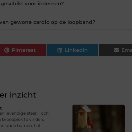
 geschikt voor iedereen?
 van gewone cardio op de loopband?
Pinterest
LinkedIn
Ema
r inzicht
t
en levendige sfeer. Toch
e broedplek te vinden.
van oude bomen, het