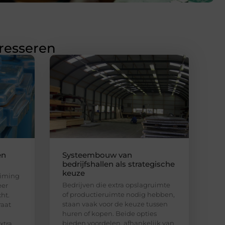
eresseren
en
Systeembouw van
bedrijfshallen als strategische
keuze
uiming
Bedrijven die extra opslagruimte
eer
of productieruimte nodig hebben,
ht.
staan vaak voor de keuze tussen
raat
huren of kopen. Beide opties
bieden voordelen, afhankelijk van
xtra