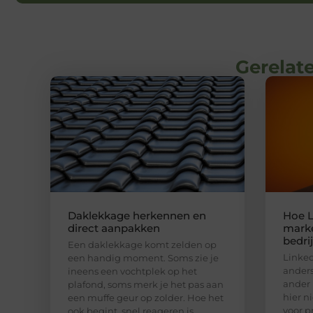
Gerelate
Daklekkage herkennen en
Hoe L
direct aanpakken
marke
bedri
Een daklekkage komt zelden op
Linked
een handig moment. Soms zie je
anders
ineens een vochtplek op het
ander 
plafond, soms merk je het pas aan
hier n
een muffe geur op zolder. Hoe het
voor p
ook begint, snel reageren is