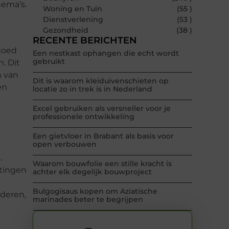
ema’s.
Woning en Tuin
(55 )
Dienstverlening
(53 )
Gezondheid
(38 )
RECENTE BERICHTEN
goed
Een nestkast ophangen die echt wordt
gebruikt
. Dit
n van
Dit is waarom kleiduivenschieten op
en
locatie zo in trek is in Nederland
Excel gebruiken als versneller voor je
professionele ontwikkeling
Een gietvloer in Brabant als basis voor
open verbouwen
.
Waarom bouwfolie een stille kracht is
htingen
achter elk degelijk bouwproject
Bulgogisaus kopen om Aziatische
nderen,
marinades beter te begrijpen