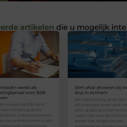
erde artikelen
die u mogelijk int
inkedIn werkt als
Slim afval afvoeren bij e
tingkanaal voor B2B-
klus in Arnhem
jven
Een verbouwing, grote opr
In marketing B2B werkt
of tuinproject levert vaak m
 dan marketing op elk
afval op dan je vooraf verwac
platform. Gebruikers komen
Losse ritjes naar de milieust
iet voor entertainment, maar
kosten tijd, vragen om een
rofessionele informatie en
aanhanger en zorgen voor e