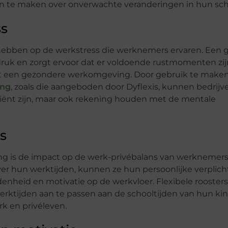
 te maken over onverwachte veranderingen in hun sch
ss
 hebben op de werkstress die werknemers ervaren. Een 
uk en zorgt ervoor dat er voldoende rustmomenten zijn
t een gezondere werkomgeving. Door gebruik te make
ing
, zoals die aangeboden door Dyflexis, kunnen bedrijv
ficiënt zijn, maar ook rekening houden met de mentale
s
ing is de impact op de werk-privébalans van werknemers
 hun werktijden, kunnen ze hun persoonlijke verplic
enheid en motivatie op de werkvloer. Flexibele roosters
ktijden aan te passen aan de schooltijden van hun ki
rk en privéleven.