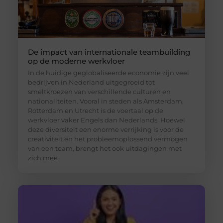
De impact van internationale teambuilding
op de moderne werkvloer
In de huidige geglobaliseerde economie zijn veel
bedrijven in Nederland uitgegroeid tot
smeltkroezen van verschillende culturen en
nationaliteiten. Vooral in steden als Amsterdam,
Rotterdam en Utrecht is de voertaal op de
werkvloer vaker Engels dan Nederlands. Hoewel
deze diversiteit een enorme verrijking is voor de
creativiteit en het probleemoplossend vermogen
van een team, brengt het ook uitdagingen met
zich mee