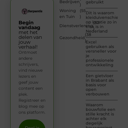
Bedrijven
gebruikt
)
Woning
(55
Dit is waarom
en Tuin
)
kleiduivenschieten
op locatie zo in
Begin
(53
Dienstverlening
trek is in
vandaag
)
Nederland
met het
(38
delen van
Gezondheid
)
jouw
Excel
verhaal!
gebruiken als
versneller voor
Ontmoet
je
andere
professionele
schrijvers,
ontwikkeling
vind nieuwe
Een gietvloer
lezers en
in Brabant als
geef jouw
basis voor
content een
open
verbouwen
plek.
Registreer en
Waarom
blog mee op
bouwfolie een
ons platform.
stille kracht is
achter elk
degelijk
Deel je
bouwproject