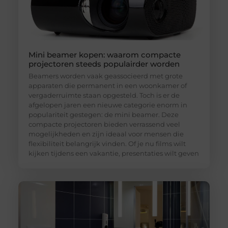
Mini beamer kopen: waarom compacte
projectoren steeds populairder worden
Beamers worden vaak geassocieerd met grote
apparaten die permanent in een woonkamer of
vergaderruimte staan opgesteld. Toch is er de
afgelopen jaren een nieuwe categorie enorm in
populariteit gestegen: de mini beamer. Deze
compacte projectoren bieden verrassend veel
mogelijkheden en zijn ideaal voor mensen die
flexibiliteit belangrijk vinden. Of je nu films wilt
kijken tijdens een vakantie, presentaties wilt geven