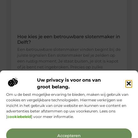
Hoe kies je een betrouwbare slotenmaker in
Delft?
Een betrouwbare slotenmaker vinden begint bij de
juiste signalen Een slotenmaker bel je zelden op
een rustig moment. Je staat buiten, je slot is kapot
of je bent net ingebroken. Precies op zulke
momenten is het lastig om goed te beoordelen wie
je voor je hebt. Toch is een betrouwbare
Uw privacy is voor ons van
slotenmaker in Delft geen zeldzaamheid, als je
groot belang.
weet waar je
Om u de best mogelijke ervaring te bieden, maken wij gebruik van
cookies en vergelijkbare technologieën. Hiermee verkrijgen we
inzicht in het gebruik van onze website en kunnen we content en
advertenties beter afstemmen op uw voorkeuren. Lees ons
[
cookiebeleid
] voor meer informatie.
Accepteren