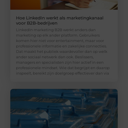
Hoe LinkedIn werkt als marketingkanaal
voor B2B-bedrijven
LinkedIn marketing B2B werkt anders dan
marketing op elk ander platform. Gebruikers
komen hier niet voor entertainment, maar voor
professionele informatie en zakelijke connecties.
Dat maakt het publiek waardevoller dan op welk
ander sociaal netwerk dan ook. Beslissers,
managers en specialisten zijn hier actief in een
professionele mindset. Wie dat begrijpt en daarop
inspeelt, bereikt zijn doelgroep effectiever dan via