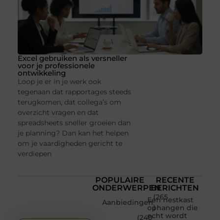
Excel gebruiken als versneller
voor je professionele
ontwikkeling
Loop je er in je werk ook
tegenaan dat rapportages steeds
terugkomen, dat collega’s om
overzicht vragen en dat
spreadsheets sneller groeien dan
je planning? Dan kan het helpen
om je vaardigheden gericht te
verdiepen
POPULAIRE
RECENTE
ONDERWERPEN
BERICHTEN
(265
Een nestkast
Aanbiedingen
)
ophangen die
echt wordt
(240