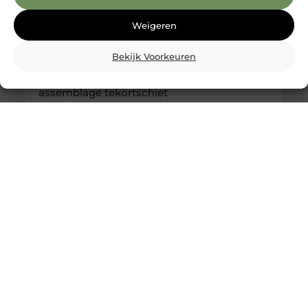
Weigeren
Bekijk Voorkeuren
Kabelboom op maat: wanneer standaard
assemblage tekortschiet
Je merkt het tijdens montage meteen: een
kabelassemblage moet niet alleen elektrisch
kloppen, maar ook logisch vallen in je behuizing.
Als je nog moet duwen, draaien en improviseren,
kost dat tijd en levert het gedoe op. Met een
kabelboom op maat zijn routing, lengtes en
aftakkingen vooraf zo uitgewerkt dat de bundel
rustig ligt en uitkomt waar jij ’m