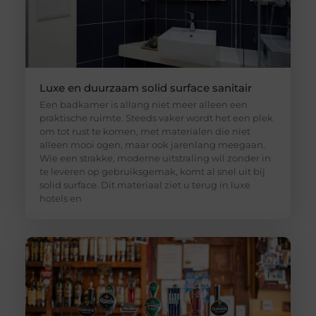
Luxe en duurzaam solid surface sanitair
Een badkamer is allang niet meer alleen een
praktische ruimte. Steeds vaker wordt het een plek
om tot rust te komen, met materialen die niet
alleen mooi ogen, maar ook jarenlang meegaan.
Wie een strakke, moderne uitstraling wil zonder in
te leveren op gebruiksgemak, komt al snel uit bij
solid surface. Dit materiaal ziet u terug in luxe
hotels en