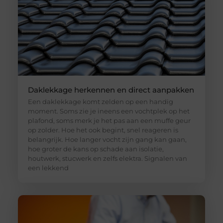
Daklekkage herkennen en direct aanpakken
Een daklekkage komt zelden op een handig
moment. Soms zie je ineens een vochtplek op het
plafond, soms merk je het pas aan een muffe geur
op zolder. Hoe het ook begint, snel reageren is
belangrijk. Hoe langer vocht zijn gang kan gaan,
hoe groter de kans op schade aan isolatie,
houtwerk, stucwerk en zelfs elektra. Signalen van
een lekkend