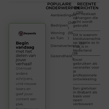
POPULAIRE
RECENTE
ONDERWERPEN
BERICHTEN
(265
Een nestkast
Aanbiedingen
)
ophangen die
echt wordt
(240
Bedrijven
gebruikt
)
Woning
(55
Dit is waarom
en Tuin
)
kleiduivenschieten
op locatie zo in
Begin
(53
Dienstverlening
trek is in
vandaag
)
Nederland
met het
(38
delen van
Gezondheid
)
jouw
Excel
verhaal!
gebruiken als
versneller voor
Ontmoet
je
andere
professionele
schrijvers,
ontwikkeling
vind nieuwe
Een gietvloer
lezers en
in Brabant als
geef jouw
basis voor
content een
open
verbouwen
plek.