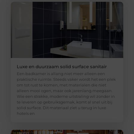
Luxe en duurzaam solid surface sanitair
Een badkamer is allang niet meer alleen een
praktische ruimte. Steeds vaker wordt het een plek
om tot rust te komen, met materialen die niet
alleen mooi ogen, maar ook jarenlang meegaan.
Wie een strakke, moderne uitstraling wil zonder in
te leveren op gebruiksgemak, komt al snel uit bij
solid surface. Dit materiaal ziet u terug in luxe
hotels en