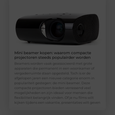
Mini beamer kopen: waarom compacte
projectoren steeds populairder worden
Beamers worden vaak geassocieerd met grote
apparaten die permanent in een woonkamer of
vergaderruimte staan opgesteld. Toch is er de
afgelopen jaren een nieuwe categorie enorm in
populariteit gestegen: de mini beamer. Deze
compacte projectoren bieden verrassend veel
mogelijkheden en zijn ideaal voor mensen die
flexibiliteit belangrijk vinden. Of je nu films wilt
kijken tijdens een vakantie, presentaties wilt geven