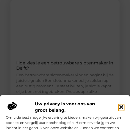
Hoe kies je een betrouwbare slotenmaker in
Delft?
Een betrouwbare slotenmaker vinden begint bij de
juiste signalen Een slotenmaker bel je zelden op
een rustig moment. Je staat buiten, je slot is kapot
of je bent net ingebroken. Precies op zulke
momenten is het lastig om goed te beoordelen wie
je voor je hebt. Toch is een betrouwbare
Uw privacy is voor ons van
slotenmaker in Delft geen zeldzaamheid, als je
groot belang.
weet waar je
Om u de best mogelijke ervaring te bieden, maken wij gebruik van
cookies en vergelijkbare technologieën. Hiermee verkrijgen we
inzicht in het gebruik van onze website en kunnen we content en