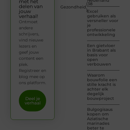
Nederland
met het
(38
delen van
Gezondheid
)
jouw
Excel
verhaal!
gebruiken als
versneller voor
Ontmoet
je
andere
professionele
schrijvers,
ontwikkeling
vind nieuwe
Een gietvloer
lezers en
in Brabant als
geef jouw
basis voor
content een
open
verbouwen
plek.
Registreer en
Waarom
blog mee op
bouwfolie een
ons platform.
stille kracht is
achter elk
degelijk
Deel je
bouwproject
verhaal
Bulgogisaus
kopen om
Aziatische
marinades
beter te