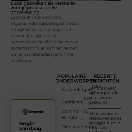
Excel gebruiken als versneller
voor je professionele
ontwikkeling
Loop je er in je werk ook
tegenaan dat rapportages steeds
terugkomen, dat collega’s om
overzicht vragen en dat
spreadsheets sneller groeien dan
je planning? Dan kan het helpen
om je vaardigheden gericht te
verdiepen
POPULAIRE
RECENTE
ONDERWERPEN
BERICHTEN
(265
Een nestkast
Aanbiedingen
)
ophangen die
echt wordt
(240
Bedrijven
gebruikt
)
Woning
(55
Dit is waarom
en Tuin
)
kleiduivenschieten
op locatie zo in
Begin
(53
Dienstverlening
trek is in
vandaag
)