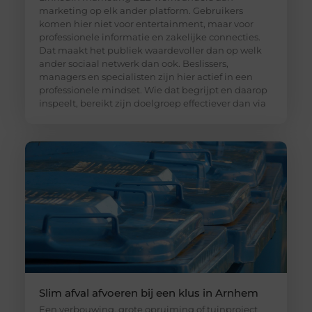
marketing op elk ander platform. Gebruikers
komen hier niet voor entertainment, maar voor
professionele informatie en zakelijke connecties.
Dat maakt het publiek waardevoller dan op welk
ander sociaal netwerk dan ook. Beslissers,
managers en specialisten zijn hier actief in een
professionele mindset. Wie dat begrijpt en daarop
inspeelt, bereikt zijn doelgroep effectiever dan via
Slim afval afvoeren bij een klus in Arnhem
Een verbouwing, grote opruiming of tuinproject