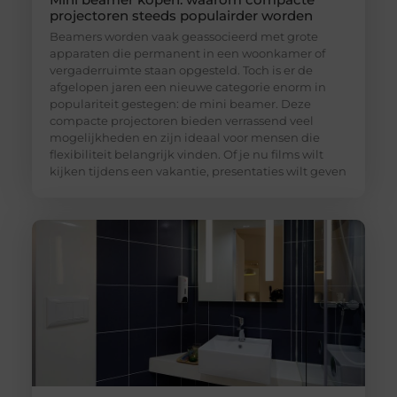
projectoren steeds populairder worden
Beamers worden vaak geassocieerd met grote
apparaten die permanent in een woonkamer of
vergaderruimte staan opgesteld. Toch is er de
afgelopen jaren een nieuwe categorie enorm in
populariteit gestegen: de mini beamer. Deze
compacte projectoren bieden verrassend veel
mogelijkheden en zijn ideaal voor mensen die
flexibiliteit belangrijk vinden. Of je nu films wilt
kijken tijdens een vakantie, presentaties wilt geven