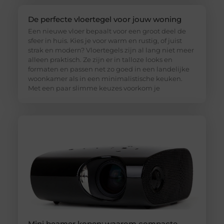
De perfecte vloertegel voor jouw woning
Een nieuwe vloer bepaalt voor een groot deel de
sfeer in huis. Kies je voor warm en rustig, of juist
strak en modern? Vloertegels zijn al lang niet meer
alleen praktisch. Ze zijn er in talloze looks en
formaten en passen net zo goed in een landelijke
woonkamer als in een minimalistische keuken.
Met een paar slimme keuzes voorkom je
Mini beamer kopen: waarom compacte