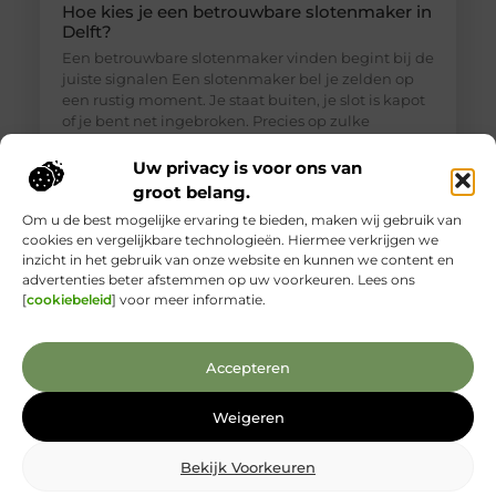
Hoe kies je een betrouwbare slotenmaker in
Delft?
Een betrouwbare slotenmaker vinden begint bij de
juiste signalen Een slotenmaker bel je zelden op
een rustig moment. Je staat buiten, je slot is kapot
of je bent net ingebroken. Precies op zulke
momenten is het lastig om goed te beoordelen wie
je voor je hebt. Toch is een betrouwbare
Uw privacy is voor ons van
slotenmaker in Delft geen zeldzaamheid, als je
groot belang.
weet waar je
Om u de best mogelijke ervaring te bieden, maken wij gebruik van
cookies en vergelijkbare technologieën. Hiermee verkrijgen we
inzicht in het gebruik van onze website en kunnen we content en
advertenties beter afstemmen op uw voorkeuren. Lees ons
[
cookiebeleid
] voor meer informatie.
Accepteren
Weigeren
Bekijk Voorkeuren