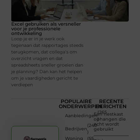
Excel gebruiken als versneller
voor je professionele
ontwikkeling
Loop je er in je werk ook
tegenaan dat rapportages steeds
terugkomen, dat collega’s om
overzicht vragen en dat
spreadsheets sneller groeien dan
je planning? Dan kan het helpen
om je vaardigheden gericht te
verdiepen
POPULAIRE
RECENTE
ONDERWERPEN
BERICHTEN
(265
Een nestkast
Aanbiedingen
)
ophangen die
echt wordt
(240
Bedrijven
gebruikt
)
Woning
(55