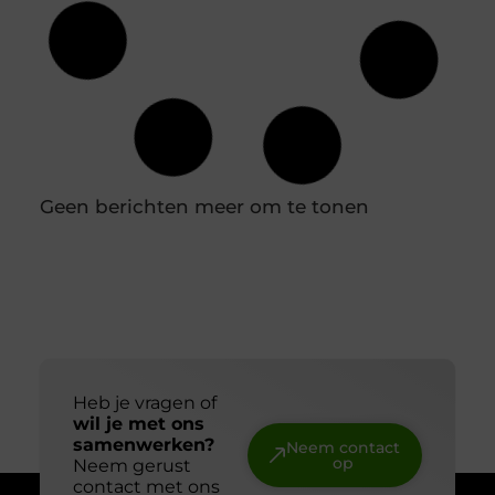
Hoe diepvriesetiketten helpen bij
houdbaarheidsregistratie
In een professionele keuken is een nauwkeurige
houdbaarheidsregistratie essentieel om
voedselveiligheid te waarborgen en verspilling te
voorkomen. Diepvriesetiketten spelen hierin een
belangrijke rol, omdat je hiermee eenvoudig
vastlegt wanneer producten zijn ingevroren en tot
wanneer ze gebruikt kunnen worden. Door
diepvriesetiketten consequent te gebruiken,
voorkom je verwarring en houd je controle over je
voorraad. In combinatie met een labelprinter kun