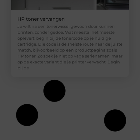
HP toner vervangen
Je wilt na een tonerwissel gewoon door kunnen
printen, zonder gedoe. Wat meestal het meeste
oplevert: begin bij de tonercode op je huidige
cartridge. Die code is de snelste route naar de juiste
match, bijvoorbeeld op een productpagina zoals
HP toner. Zo zoek je niet op vage serienamen, maar
op de exacte variant die je printer verwacht. Begin
bij de