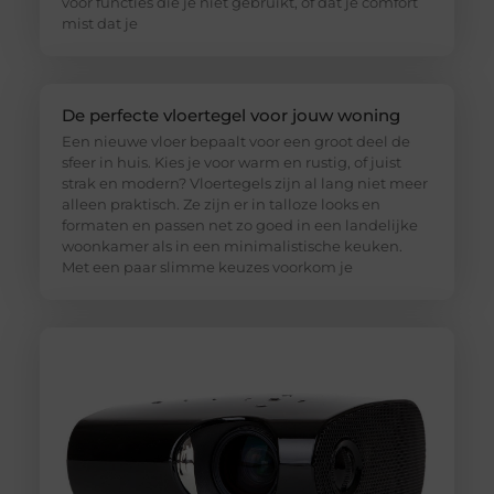
voor functies die je niet gebruikt, of dat je comfort
mist dat je
De perfecte vloertegel voor jouw woning
Een nieuwe vloer bepaalt voor een groot deel de
sfeer in huis. Kies je voor warm en rustig, of juist
strak en modern? Vloertegels zijn al lang niet meer
alleen praktisch. Ze zijn er in talloze looks en
formaten en passen net zo goed in een landelijke
woonkamer als in een minimalistische keuken.
Met een paar slimme keuzes voorkom je