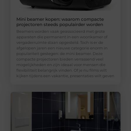
Mini beamer kopen: waarom compacte
projectoren steeds populairder worden
Beamers worden vaak geassocieerd met grote
apparaten die permanent in een woonkamer of
vergaderruimte staan opgesteld. Toch is er de
afgelopen jaren een nieuwe categorie enorm in
populariteit gestegen: de mini beamer. Deze
compacte projectoren bieden verrassend veel
mogelijkheden en zijn ideaal voor mensen die
flexibiliteit belangrijk vinden. Of je nu films wilt
kijken tijdens een vakantie, presentaties wilt geven