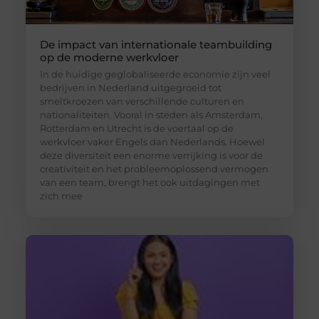
De impact van internationale teambuilding
op de moderne werkvloer
In de huidige geglobaliseerde economie zijn veel
bedrijven in Nederland uitgegroeid tot
smeltkroezen van verschillende culturen en
nationaliteiten. Vooral in steden als Amsterdam,
Rotterdam en Utrecht is de voertaal op de
werkvloer vaker Engels dan Nederlands. Hoewel
deze diversiteit een enorme verrijking is voor de
creativiteit en het probleemoplossend vermogen
van een team, brengt het ook uitdagingen met
zich mee