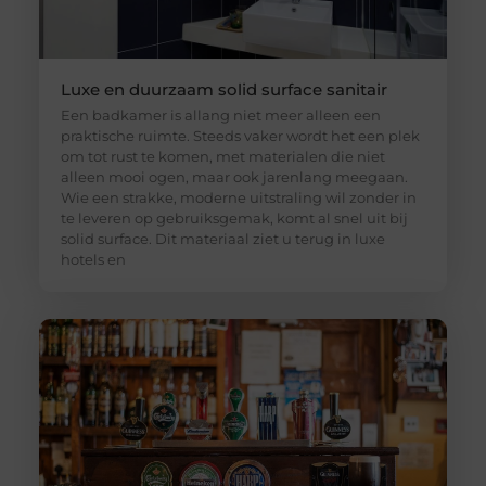
Luxe en duurzaam solid surface sanitair
Een badkamer is allang niet meer alleen een
praktische ruimte. Steeds vaker wordt het een plek
om tot rust te komen, met materialen die niet
alleen mooi ogen, maar ook jarenlang meegaan.
Wie een strakke, moderne uitstraling wil zonder in
te leveren op gebruiksgemak, komt al snel uit bij
solid surface. Dit materiaal ziet u terug in luxe
hotels en