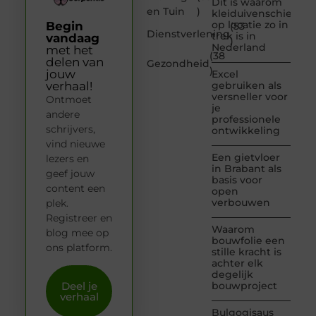
Dit is waarom
en Tuin
)
kleiduivenschieten
op locatie zo in
Begin
(53
Dienstverlening
trek is in
vandaag
)
Nederland
met het
(38
delen van
Gezondheid
)
jouw
Excel
verhaal!
gebruiken als
versneller voor
Ontmoet
je
andere
professionele
schrijvers,
ontwikkeling
vind nieuwe
Een gietvloer
lezers en
in Brabant als
geef jouw
basis voor
content een
open
verbouwen
plek.
Registreer en
Waarom
blog mee op
bouwfolie een
ons platform.
stille kracht is
achter elk
degelijk
Deel je
bouwproject
verhaal
Bulgogisaus