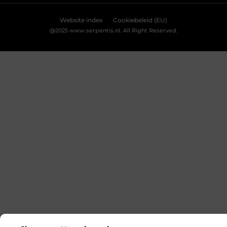
Bekijk Voorkeuren
Kabelboom op maat: wanneer standaard
assemblage tekortschiet
Je merkt het tijdens montage meteen: een
kabelassemblage moet niet alleen elektrisch
kloppen, maar ook logisch vallen in je behuizing.
Als je nog moet duwen, draaien en improviseren,
kost dat tijd en levert het gedoe op. Met een
kabelboom op maat zijn routing, lengtes en
aftakkingen vooraf zo uitgewerkt dat de bundel
rustig ligt en uitkomt waar jij ’m