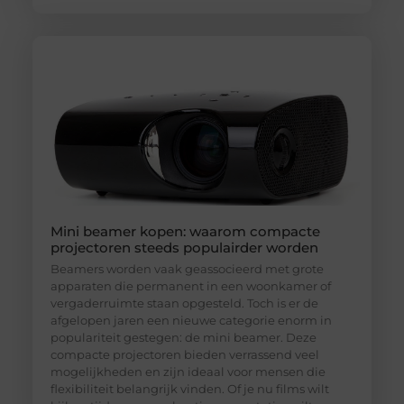
Mini beamer kopen: waarom compacte
projectoren steeds populairder worden
Beamers worden vaak geassocieerd met grote
apparaten die permanent in een woonkamer of
vergaderruimte staan opgesteld. Toch is er de
afgelopen jaren een nieuwe categorie enorm in
populariteit gestegen: de mini beamer. Deze
compacte projectoren bieden verrassend veel
mogelijkheden en zijn ideaal voor mensen die
flexibiliteit belangrijk vinden. Of je nu films wilt