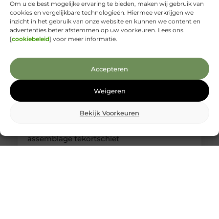
Om u de best mogelijke ervaring te bieden, maken wij gebruik van
cookies en vergelijkbare technologieën. Hiermee verkrijgen we
inzicht in het gebruik van onze website en kunnen we content en
advertenties beter afstemmen op uw voorkeuren. Lees ons
[
cookiebeleid
] voor meer informatie.
Accepteren
Weigeren
Bekijk Voorkeuren
Kabelboom op maat: wanneer standaard
assemblage tekortschiet
Je merkt het tijdens montage meteen: een
kabelassemblage moet niet alleen elektrisch
kloppen, maar ook logisch vallen in je behuizing.
Als je nog moet duwen, draaien en improviseren,
kost dat tijd en levert het gedoe op. Met een
kabelboom op maat zijn routing, lengtes en
aftakkingen vooraf zo uitgewerkt dat de bundel
rustig ligt en uitkomt waar jij ’m