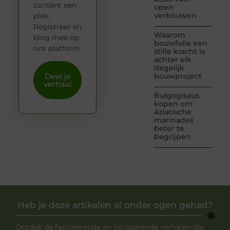
content een
open
verbouwen
plek.
Registreer en
Waarom
blog mee op
bouwfolie een
ons platform.
stille kracht is
achter elk
degelijk
Deel je
bouwproject
verhaal
Bulgogisaus
kopen om
Aziatische
marinades
beter te
begrijpen
Heb je deze artikelen al onder ogen gehad?
Ontdek de fascinerende en intrigerende verhalen die