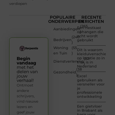
verdiepen
POPULAIRE
RECENTE
ONDERWERPEN
BERICHTEN
(265
Een nestkast
Aanbiedingen
)
ophangen die
echt wordt
(240
Bedrijven
gebruikt
)
Woning
(55
Dit is waarom
en Tuin
)
kleiduivenschieten
op locatie zo in
Begin
(53
Dienstverlening
trek is in
vandaag
)
Nederland
met het
(38
delen van
Gezondheid
)
jouw
Excel
verhaal!
gebruiken als
versneller voor
Ontmoet
je
andere
professionele
schrijvers,
ontwikkeling
vind nieuwe
Een gietvloer
lezers en
in Brabant als
geef jouw
basis voor