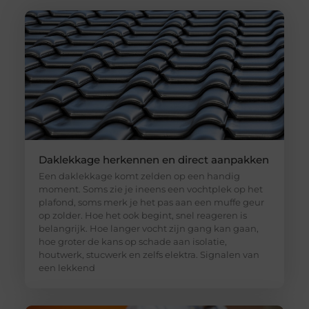
Daklekkage herkennen en direct aanpakken
Een daklekkage komt zelden op een handig
moment. Soms zie je ineens een vochtplek op het
plafond, soms merk je het pas aan een muffe geur
op zolder. Hoe het ook begint, snel reageren is
belangrijk. Hoe langer vocht zijn gang kan gaan,
hoe groter de kans op schade aan isolatie,
houtwerk, stucwerk en zelfs elektra. Signalen van
een lekkend