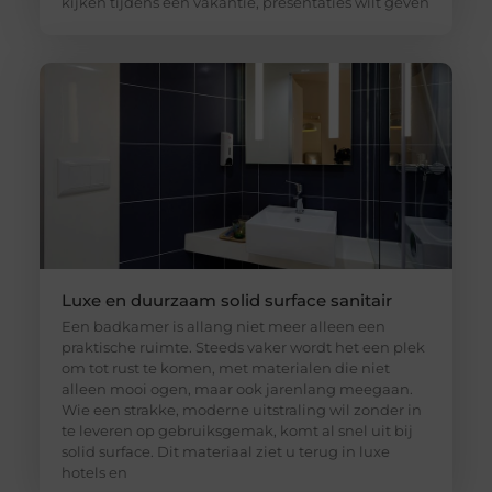
kijken tijdens een vakantie, presentaties wilt geven
Luxe en duurzaam solid surface sanitair
Een badkamer is allang niet meer alleen een
praktische ruimte. Steeds vaker wordt het een plek
om tot rust te komen, met materialen die niet
alleen mooi ogen, maar ook jarenlang meegaan.
Wie een strakke, moderne uitstraling wil zonder in
te leveren op gebruiksgemak, komt al snel uit bij
solid surface. Dit materiaal ziet u terug in luxe
hotels en