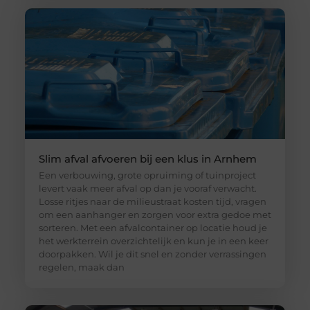
Slim afval afvoeren bij een klus in Arnhem
Een verbouwing, grote opruiming of tuinproject
levert vaak meer afval op dan je vooraf verwacht.
Losse ritjes naar de milieustraat kosten tijd, vragen
om een aanhanger en zorgen voor extra gedoe met
sorteren. Met een afvalcontainer op locatie houd je
het werkterrein overzichtelijk en kun je in een keer
doorpakken. Wil je dit snel en zonder verrassingen
regelen, maak dan