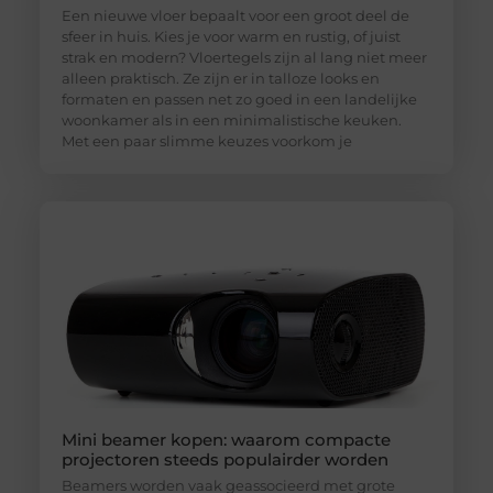
Een nieuwe vloer bepaalt voor een groot deel de
sfeer in huis. Kies je voor warm en rustig, of juist
strak en modern? Vloertegels zijn al lang niet meer
alleen praktisch. Ze zijn er in talloze looks en
formaten en passen net zo goed in een landelijke
woonkamer als in een minimalistische keuken.
Met een paar slimme keuzes voorkom je
Mini beamer kopen: waarom compacte
projectoren steeds populairder worden
Beamers worden vaak geassocieerd met grote