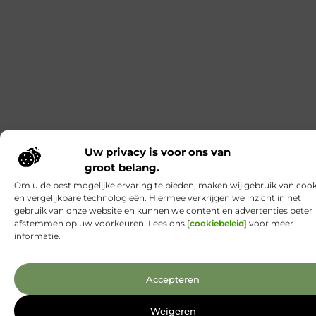
Je wilt dat je portal niet alleen goed oogt in een
demo, maar ook rustig blijft draaien als er na
livegang van alles verandert. Nieuwe wensen, extra
gebruikersgroepen, integraties, vragen over
security: dat komt altijd. Governance helpt vooral
doordat je het werk rondom besluiten en
wijzigingen strak organiseert. Je legt vooraf vast
wie beslist, wie test en wie het overzicht
Bamboe boxers: wanneer comfort bij
Boxrstore echt wint
Je merkt pas of een boxer echt comfortabel is als je