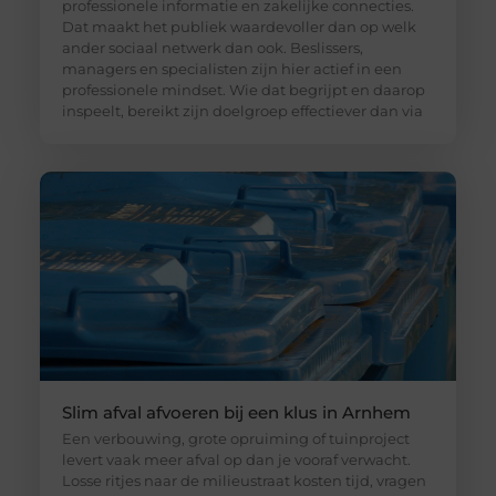
professionele informatie en zakelijke connecties.
Dat maakt het publiek waardevoller dan op welk
ander sociaal netwerk dan ook. Beslissers,
managers en specialisten zijn hier actief in een
professionele mindset. Wie dat begrijpt en daarop
inspeelt, bereikt zijn doelgroep effectiever dan via
Slim afval afvoeren bij een klus in Arnhem
Een verbouwing, grote opruiming of tuinproject
levert vaak meer afval op dan je vooraf verwacht.
Losse ritjes naar de milieustraat kosten tijd, vragen