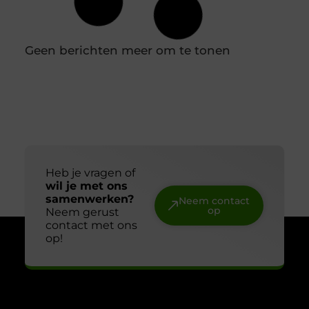
voedselveiligheid te waarborgen en verspilling te
voorkomen. Diepvriesetiketten spelen hierin een
belangrijke rol, omdat je hiermee eenvoudig
vastlegt wanneer producten zijn ingevroren en tot
wanneer ze gebruikt kunnen worden. Door
diepvriesetiketten consequent te gebruiken,
voorkom je verwarring en houd je controle over je
voorraad. In combinatie met een labelprinter kun
Hoe kies je een betrouwbare slotenmaker in
Delft?