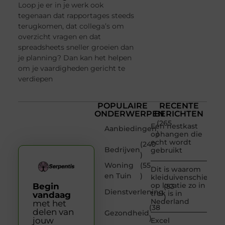
Loop je er in je werk ook
tegenaan dat rapportages steeds
terugkomen, dat collega’s om
overzicht vragen en dat
spreadsheets sneller groeien dan
je planning? Dan kan het helpen
om je vaardigheden gericht te
verdiepen
POPULAIRE
RECENTE
ONDERWERPEN
BERICHTEN
(265
Een nestkast
Aanbiedingen
)
ophangen die
echt wordt
(240
Bedrijven
gebruikt
)
Woning
(55
Dit is waarom
en Tuin
)
kleiduivenschieten
op locatie zo in
Begin
(53
Dienstverlening
trek is in
vandaag
)
Nederland
met het
(38
delen van
Gezondheid
)
jouw
Excel