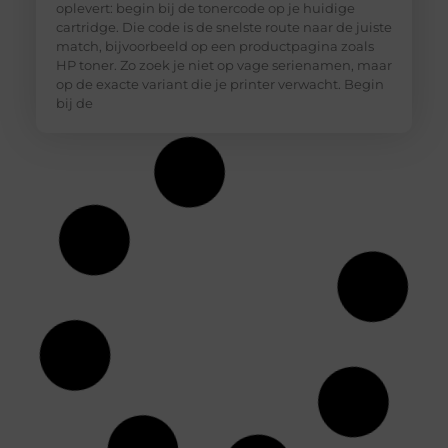
oplevert: begin bij de tonercode op je huidige
cartridge. Die code is de snelste route naar de juiste
match, bijvoorbeeld op een productpagina zoals
HP toner. Zo zoek je niet op vage serienamen, maar
op de exacte variant die je printer verwacht. Begin
bij de
Hoe diepvriesetiketten helpen bij
houdbaarheidsregistratie
In een professionele keuken is een nauwkeurige
houdbaarheidsregistratie essentieel om