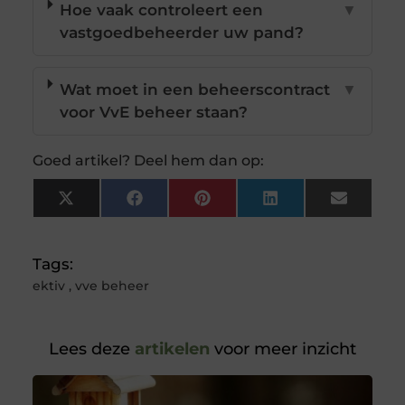
Hoe vaak controleert een
▼
vastgoedbeheerder uw pand?
Wat moet in een beheerscontract
▼
voor VvE beheer staan?
Goed artikel? Deel hem dan op:
X
Facebook
Pinterest
LinkedIn
Email
(Twitter)
Tags:
ektiv
,
vve beheer
Lees deze
artikelen
voor meer inzicht