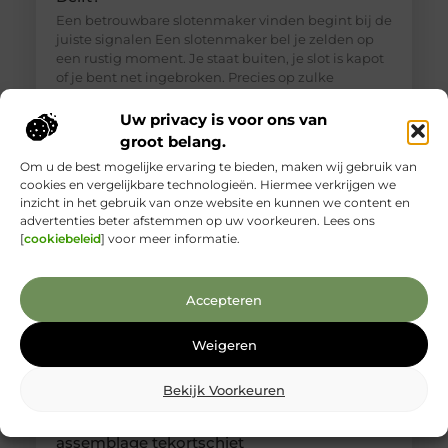
Een betrouwbare slotenmaker vinden begint bij de
juiste signalen Een slotenmaker bel je zelden op
een rustig moment. Je staat buiten, je slot is kapot
of je bent net ingebroken. Precies op zulke
momenten is het lastig om goed te beoordelen wie
je voor je hebt. Toch is een betrouwbare
Uw privacy is voor ons van
slotenmaker in Delft geen zeldzaamheid, als je
groot belang.
weet waar je
Om u de best mogelijke ervaring te bieden, maken wij gebruik van
cookies en vergelijkbare technologieën. Hiermee verkrijgen we
inzicht in het gebruik van onze website en kunnen we content en
advertenties beter afstemmen op uw voorkeuren. Lees ons
[
cookiebeleid
] voor meer informatie.
Accepteren
Weigeren
Bekijk Voorkeuren
Kabelboom op maat: wanneer standaard
assemblage tekortschiet