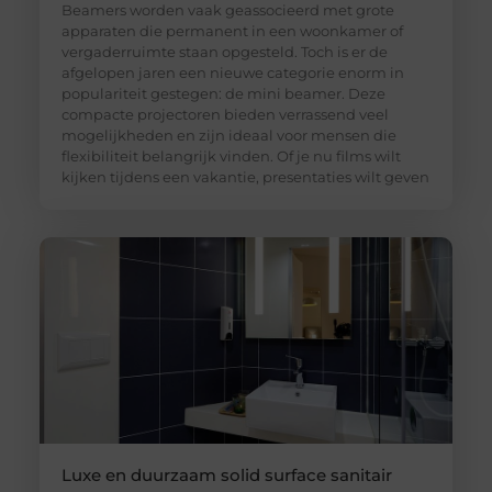
Beamers worden vaak geassocieerd met grote
apparaten die permanent in een woonkamer of
vergaderruimte staan opgesteld. Toch is er de
afgelopen jaren een nieuwe categorie enorm in
populariteit gestegen: de mini beamer. Deze
compacte projectoren bieden verrassend veel
mogelijkheden en zijn ideaal voor mensen die
flexibiliteit belangrijk vinden. Of je nu films wilt
kijken tijdens een vakantie, presentaties wilt geven
Luxe en duurzaam solid surface sanitair